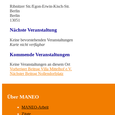
Ribnitzer Str./Egon-Erwin-Kisch-Str.
Berlin
Berlin
13051
Nächste Veranstaltung
Keine bevorstehenden Veranstaltungen
Karte nicht verfügbar
Kommende Veranstaltungen
Keine Veranstaltungen an diesem Ort
Beitragsnavigation
Previous
Vorheriger Beitrag
Villa Mittelhof e.V.
Next
post:
Nächster Beitrag
Nollendorfplatz
post:
Über MANEO
MANEO-Arbeit
Zitate