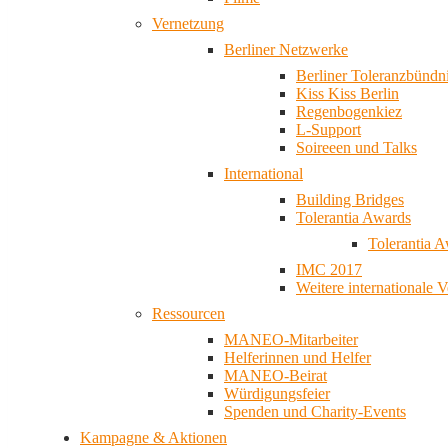
Vernetzung
Berliner Netzwerke
Berliner Toleranzbündn
Kiss Kiss Berlin
Regenbogenkiez
L-Support
Soireeen und Talks
International
Building Bridges
Tolerantia Awards
Tolerantia 
IMC 2017
Weitere internationale 
Ressourcen
MANEO-Mitarbeiter
Helferinnen und Helfer
MANEO-Beirat
Würdigungsfeier
Spenden und Charity-Events
Kampagne & Aktionen