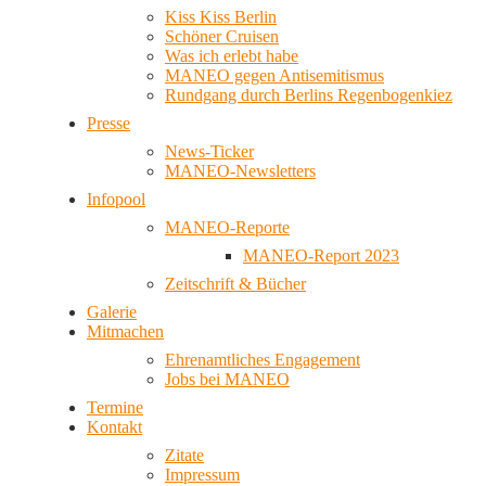
Kiss Kiss Berlin
Schöner Cruisen
Was ich erlebt habe
MANEO gegen Antisemitismus
Rundgang durch Berlins Regenbogenkiez
Presse
News-Ticker
MANEO-Newsletters
Infopool
MANEO-Reporte
MANEO-Report 2023
Zeitschrift & Bücher
Galerie
Mitmachen
Ehrenamtliches Engagement
Jobs bei MANEO
Termine
Kontakt
Zitate
Impressum