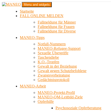
Zum
Menu and widgets
Inhalt
Startseite
springen
Das schwule Anti-Gewalt-Projekt in Berlin
FALL ONLINE MELDEN
MANEO
Fallmeldung für Männer
Fallmeldung für Frauen
Fallmeldung für Diverse
MANEO-Tipps
Notfall-Nummern
MANEO-Refugee-Support
Sexuelle Übergriffe
Taschendiebe
K.O.-Tropfen
Gewalt in der Beziehung
Gewalt gegen Schutzbefohlene
Zwangsverheiratung
Gedächtnisprotokoll
MANEO-Arbeit
MANEO-Projekt-Profil
MANEO-QM-Leitbild-Ziele
Opferhilfe
Psychosoziale Opferberatung