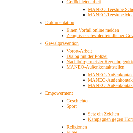
Geflüchtetenarbeit
MANEO-Teestube Schö
MANEO-Teestube Moa
Dokumentation
Einen Vorfall online melden
Zeugnisse schwulenfeindlicher Ge
Gewaltprävention
Vorort-Arbeit
Dialog mit der Polizei
Nachtbürgermeister Regenbogenki
MANEO-Außenkontaktstellen
MANEO-Außenkontakts
MANEO-Außenkontakts
MANEO-Außenkontaktst
Empowerment
Geschichten
Sport
Setz ein Zeichen
Kampagnen gegen Homo
Religionen
Filme