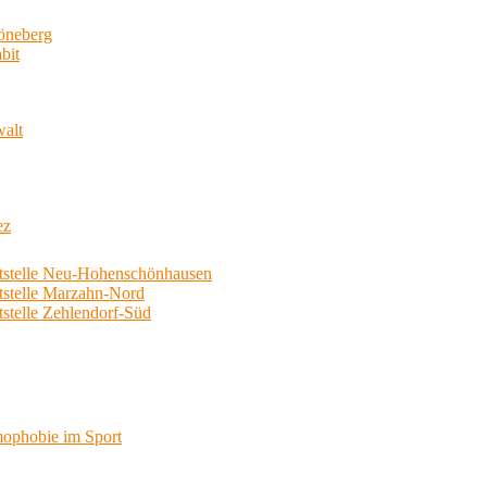
neberg
bit
walt
ez
telle Neu-Hohenschönhausen
telle Marzahn-Nord
elle Zehlendorf-Süd
phobie im Sport