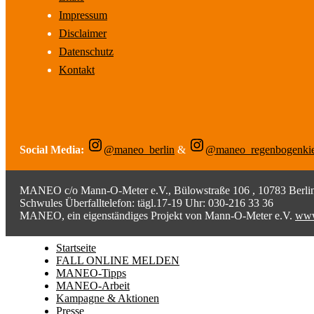
Impressum
Disclaimer
Datenschutz
Kontakt
Social Media:
@maneo_berlin
&
@maneo_regenbogenki
MANEO c/o Mann-O-Meter e.V., Bülowstraße 106 , 10783 Berlin;
Schwules Überfalltelefon: tägl.17-19 Uhr: 030-216 33 36
MANEO, ein eigenständiges Projekt von Mann-O-Meter e.V.
www
Startseite
FALL ONLINE MELDEN
MANEO-Tipps
MANEO-Arbeit
Kampagne & Aktionen
Presse