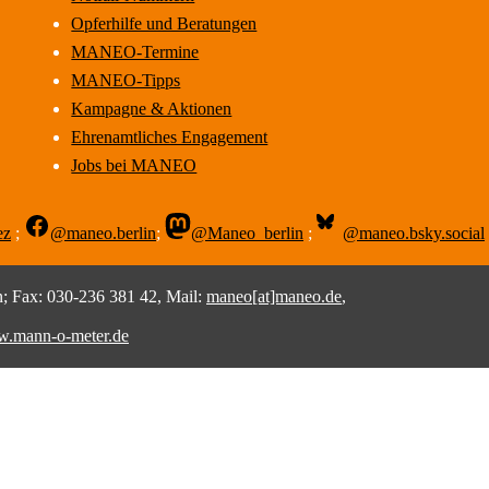
Opferhilfe und Beratungen
MANEO-Termine
MANEO-Tipps
Kampagne & Aktionen
Ehrenamtliches Engagement
Jobs bei MANEO
ez
;
@maneo.berlin
;
@Maneo_berlin
;
@maneo.bsky.social
 Fax: 030-236 381 42, Mail:
maneo[at]maneo.de
,
.mann-o-meter.de