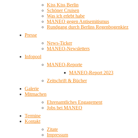
Kiss Kiss Berlin
Schöner Cruisen
Was ich erlebt habe
MANEO gegen Antisemitismus
Rundgang durch Berlins Regenbogenkiez
Presse
News-Ticker
MANEO-Newsletters
Infopool
MANEO-Reporte
MANEO-Report 2023
Zeitschrift & Bücher
Galerie
Mitmachen
Ehrenamtliches Engagement
Jobs bei MANEO
Termine
Kontakt
Zitate
Impressum