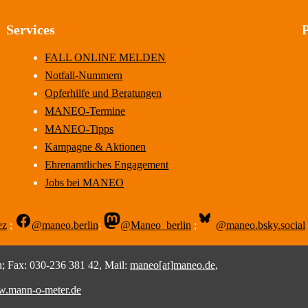
Services
FALL ONLINE MELDEN
Notfall-Nummern
Opferhilfe und Beratungen
MANEO-Termine
MANEO-Tipps
Kampagne & Aktionen
Ehrenamtliches Engagement
Jobs bei MANEO
ez
;
@maneo.berlin
;
@Maneo_berlin
;
@maneo.bsky.social
 Fax: 030-236 381 42, Mail:
maneo[at]maneo.de
,
.mann-o-meter.de