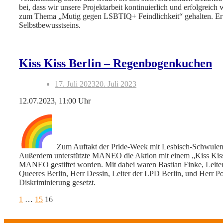
bei, dass wir unsere Projektarbeit kontinuierlich und erfolgreic
zum Thema „Mutig gegen LSBTIQ+ Feindlichkeit“ gehalten. Er w
Selbstbewusstseins.
Kiss Kiss Berlin – Regenbogenkuchen
17. Juli 2023
20. Juli 2023
12.07.2023, 11:00 Uhr
Zum Auftakt der Pride-Week mit Lesbisch-Schwulen 
Außerdem unterstützte MANEO die Aktion mit einem „Kiss Kiss 
MANEO gestiftet worden. Mit dabei waren Bastian Finke, Lei
Queeres Berlin, Herr Dessin, Leiter der LPD Berlin, und Herr Pol
Diskriminierung gesetzt.
Seitennummerierung
Seite
Seite
Seite
1
…
15
16
der