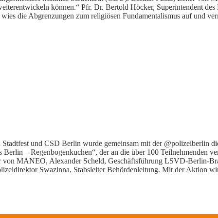
h weiterentwickeln können.“ Pfr. Dr. Bertold Höcker, Superintendent des
ies die Abgrenzungen zum religiösen Fundamentalismus auf und vermi
Stadtfest und CSD Berlin wurde gemeinsam mit der @polizeiberlin d
Berlin – Regenbogenkuchen“, der an die über 100 Teilnehmenden vert
ter von MANEO, Alexander Scheld, Geschäftsführung LSVD-Berlin-Br
izeidirektor Swazinna, Stabsleiter Behördenleitung. Mit der Aktion wir