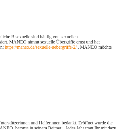
che Bisexuelle sind häufig von sexuellen
isiert. MANEO nimmt sexuelle Übergriffe ernst und hat
en:
https://maneo.de/sexuelle-uebergriffe-2/
. MANEO möchte
erstützerinnen und Helferinnen bedankt. Eröffnet wurde die
ANEO, betonte in seinem Beitrag: „Jedes Jahr tragt Ihr mit dazu