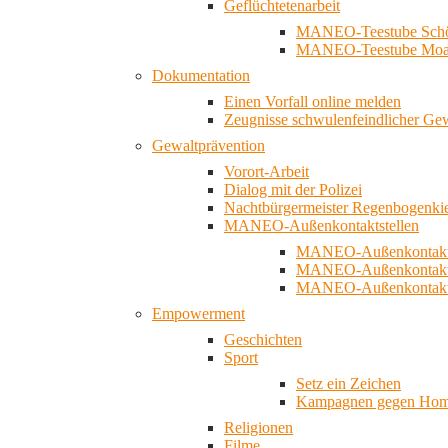
Geflüchtetenarbeit
MANEO-Teestube Schö
MANEO-Teestube Moa
Dokumentation
Einen Vorfall online melden
Zeugnisse schwulenfeindlicher Ge
Gewaltprävention
Vorort-Arbeit
Dialog mit der Polizei
Nachtbürgermeister Regenbogenki
MANEO-Außenkontaktstellen
MANEO-Außenkontakts
MANEO-Außenkontakts
MANEO-Außenkontaktst
Empowerment
Geschichten
Sport
Setz ein Zeichen
Kampagnen gegen Homo
Religionen
Filme