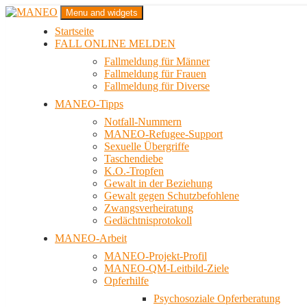
Zum
Menu and widgets
Inhalt
Startseite
springen
Das schwule Anti-Gewalt-Projekt in Berlin
FALL ONLINE MELDEN
MANEO
Fallmeldung für Männer
Fallmeldung für Frauen
Fallmeldung für Diverse
MANEO-Tipps
Notfall-Nummern
MANEO-Refugee-Support
Sexuelle Übergriffe
Taschendiebe
K.O.-Tropfen
Gewalt in der Beziehung
Gewalt gegen Schutzbefohlene
Zwangsverheiratung
Gedächtnisprotokoll
MANEO-Arbeit
MANEO-Projekt-Profil
MANEO-QM-Leitbild-Ziele
Opferhilfe
Psychosoziale Opferberatung