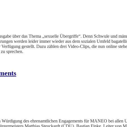
sgabe über das Thema „sexuelle Übergriffe“. Denn Schwule und männli
hrungen werden leider immer wieder aus dem sozialen Umfeld bagatell
Verfügung gestellt. Dazu zählen drei Video-Clips, die nun online steh
 zu sprechen.
ments
n Würdigung des ehrenamtlichen Engagements für MANEO bei allen Unt
ürgermeisters Matthias Steuckardt (CDU). Bastian Finke, Leiter von M