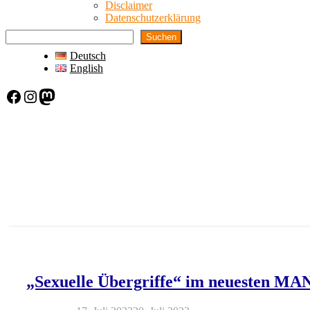
Disclaimer
Datenschutzerklärung
Suchen
Deutsch
English
Facebook
Instagram
Mastodon
News-
Ticker
„Sexuelle Übergriffe“ im neuesten MA