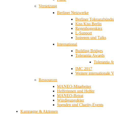
Vernetzung
Berliner Netzwerke
Berliner Toleranzbündn
Kiss Kiss Berlin
Regenbogenkiez
L-Support
Soireeen und Talks
International
Building Bridges
Tolerantia Awards
Tolerantia 
IMC 2017
Weitere internationale 
Ressourcen
MANEO-Mitarbeiter
Helferinnen und Helfer
MANEO-Beirat
Würdigungsfeier
Spenden und Charity-Events
Kampagne & Aktionen