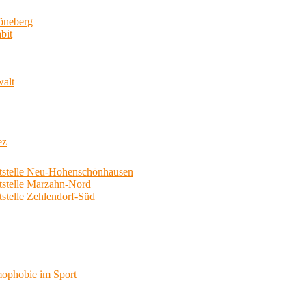
neberg
bit
walt
ez
telle Neu-Hohenschönhausen
telle Marzahn-Nord
elle Zehlendorf-Süd
phobie im Sport