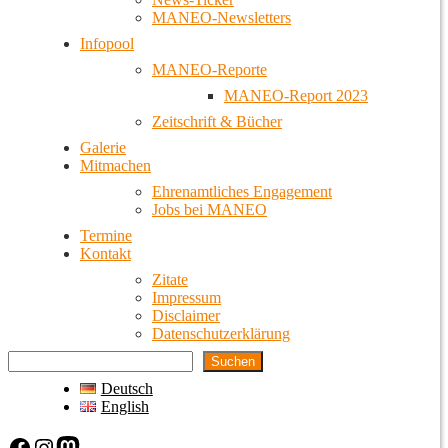
MANEO-Newsletters
Infopool
MANEO-Reporte
MANEO-Report 2023
Zeitschrift & Bücher
Galerie
Mitmachen
Ehrenamtliches Engagement
Jobs bei MANEO
Termine
Kontakt
Zitate
Impressum
Disclaimer
Datenschutzerklärung
Suchen
Deutsch
English
Facebook
Instagram
Mastodon