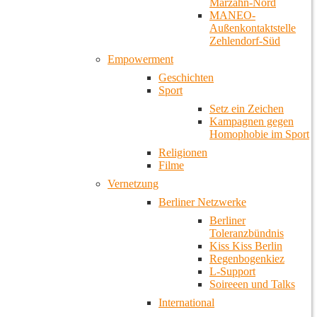
Marzahn-Nord
MANEO-
Außenkontaktstelle
Zehlendorf-Süd
Empowerment
Geschichten
Sport
Setz ein Zeichen
Kampagnen gegen
Homophobie im Sport
Religionen
Filme
Vernetzung
Berliner Netzwerke
Berliner
Toleranzbündnis
Kiss Kiss Berlin
Regenbogenkiez
L-Support
Soireeen und Talks
International