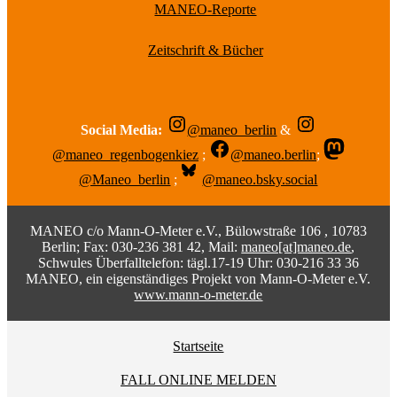
MANEO-Reporte
Zeitschrift & Bücher
Social Media:
@maneo_berlin
&
@maneo_regenbogenkiez
;
@maneo.berlin
;
@Maneo_berlin
;
@maneo.bsky.social
MANEO c/o Mann-O-Meter e.V., Bülowstraße 106 , 10783
Berlin; Fax: 030-236 381 42, Mail:
maneo[at]maneo.de
,
Schwules Überfalltelefon: tägl.17-19 Uhr: 030-216 33 36
MANEO, ein eigenständiges Projekt von Mann-O-Meter e.V.
www.mann-o-meter.de
Startseite
FALL ONLINE MELDEN