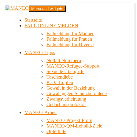
Zum
MANEO
Menu and widgets
Inhalt
Das schwule Anti-Gewalt-Projekt in Berlin
springen
Startseite
FALL ONLINE MELDEN
Fallmeldung für Männer
Fallmeldung für Frauen
Fallmeldung für Diverse
MANEO-Tipps
Notfall-Nummern
MANEO-Refugee-Support
Sexuelle Übergriffe
Taschendiebe
K.O.-Tropfen
Gewalt in der Beziehung
Gewalt gegen Schutzbefohlene
Zwangsverheiratung
Gedächtnisprotokoll
MANEO-Arbeit
MANEO-Projekt-Profil
MANEO-QM-Leitbild-Ziele
Opferhilfe