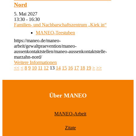
Nord
5. Mai 2027
13:30 - 16:30
Familien- und Nachbarschaftszentrum „Kiek in“
MANEO-Teestuben
https://maneo.de/maneo-
arbeit/gewaltpraevention/maneo-
aussenkontaktstellen/maneo-aussenkontaktstelle-
marzahn-nord/
Weitere Informationen
<<
<
8
9
10
11
12
13
14
15
16
17
18
19
>
>>
Über MANEO
MANEO-Arbeit
Zitate