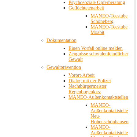
Psychosoziale Opferberatung
Geflüchtetenarbeit
MANEO-Teestube
Schöneberg
MANEO-Teestube
Moabit
Dokumentation
Einen Vorfall online melden
Zeugnisse schwulenfeindlicher
Gewalt
Gewaltprävention
Vorort-Arbeit
Dialog mit der Polizei
Nachtbürgermeister
Regenbogenkiez
MANEO-Außenkontaktstellen
MANEO-
Außenkontaktstelle
Neu-
Hohenschönhausen
MANEO-
Außenkontaktstelle