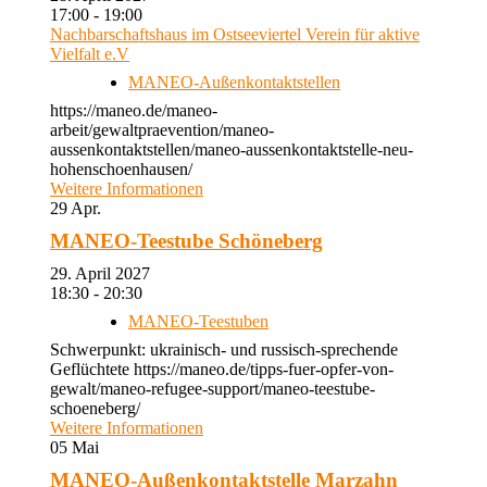
17:00 - 19:00
Nachbarschaftshaus im Ostseeviertel Verein für aktive
Vielfalt e.V
MANEO-Außenkontaktstellen
https://maneo.de/maneo-
arbeit/gewaltpraevention/maneo-
aussenkontaktstellen/maneo-aussenkontaktstelle-neu-
hohenschoenhausen/
Weitere Informationen
29
Apr.
MANEO-Teestube Schöneberg
29. April 2027
18:30 - 20:30
MANEO-Teestuben
Schwerpunkt: ukrainisch- und russisch-sprechende
Geflüchtete https://maneo.de/tipps-fuer-opfer-von-
gewalt/maneo-refugee-support/maneo-teestube-
schoeneberg/
Weitere Informationen
05
Mai
MANEO-Außenkontaktstelle Marzahn