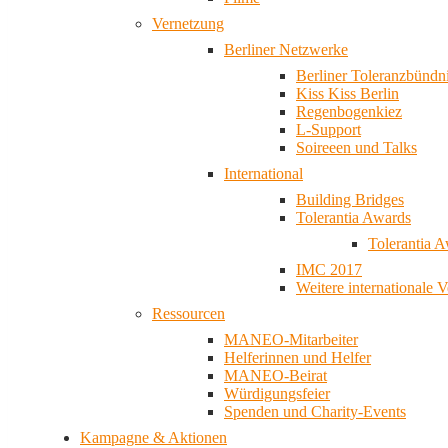
Vernetzung
Berliner Netzwerke
Berliner Toleranzbündn
Kiss Kiss Berlin
Regenbogenkiez
L-Support
Soireeen und Talks
International
Building Bridges
Tolerantia Awards
Tolerantia 
IMC 2017
Weitere internationale 
Ressourcen
MANEO-Mitarbeiter
Helferinnen und Helfer
MANEO-Beirat
Würdigungsfeier
Spenden und Charity-Events
Kampagne & Aktionen