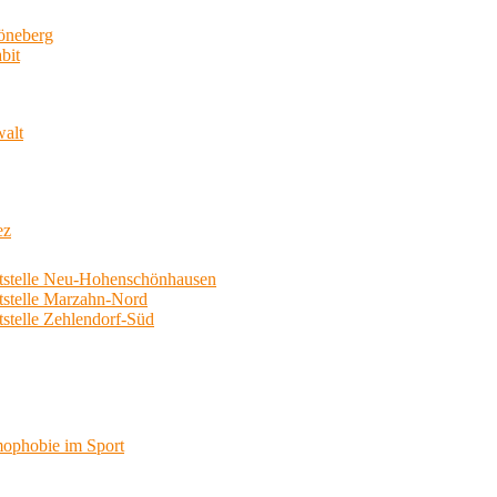
neberg
bit
walt
ez
telle Neu-Hohenschönhausen
telle Marzahn-Nord
elle Zehlendorf-Süd
phobie im Sport