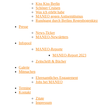
Kiss Kiss Berlin
Schöner Cruisen
Was ich erlebt habe
MANEO gegen Antisemitismus
Rundgang durch Berlins Regenbogenkiez
Presse
News-Ticker
MANEO-Newsletters
Infopool
MANEO-Reporte
MANEO-Report 2023
Zeitschrift & Bücher
Galerie
Mitmachen
Ehrenamtliches Engagement
Jobs bei MANEO
Termine
Kontakt
Zitate
Impressum