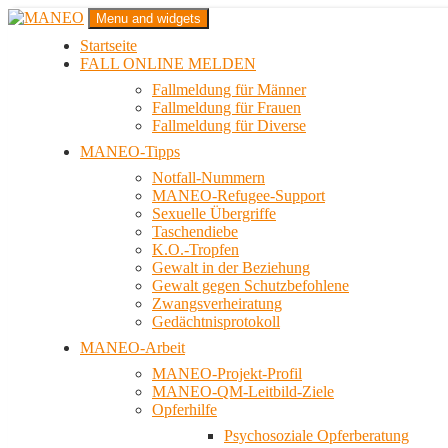
Zum
Menu and widgets
Inhalt
Startseite
springen
Das schwule Anti-Gewalt-Projekt in Berlin
FALL ONLINE MELDEN
MANEO
Fallmeldung für Männer
Fallmeldung für Frauen
Fallmeldung für Diverse
MANEO-Tipps
Notfall-Nummern
MANEO-Refugee-Support
Sexuelle Übergriffe
Taschendiebe
K.O.-Tropfen
Gewalt in der Beziehung
Gewalt gegen Schutzbefohlene
Zwangsverheiratung
Gedächtnisprotokoll
MANEO-Arbeit
MANEO-Projekt-Profil
MANEO-QM-Leitbild-Ziele
Opferhilfe
Psychosoziale Opferberatung