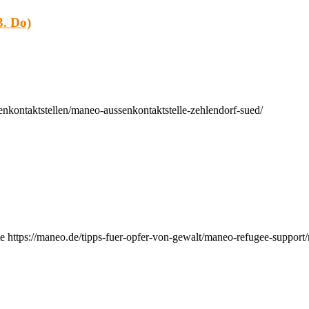
. Do)
nkontaktstellen/maneo-aussenkontaktstelle-zehlendorf-sued/
e https://maneo.de/tipps-fuer-opfer-von-gewalt/maneo-refugee-support