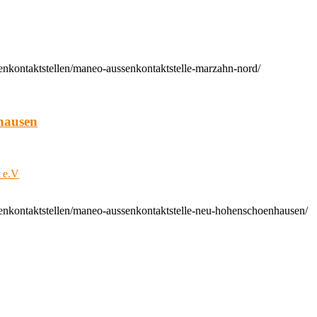
enkontaktstellen/maneo-aussenkontaktstelle-marzahn-nord/
hausen
t e.V
enkontaktstellen/maneo-aussenkontaktstelle-neu-hohenschoenhausen/