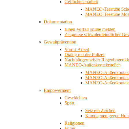
Geflüchtetenarbeit
MANEO-Teestube Schö
MANEO-Teestube Moa
Dokumentation
Einen Vorfall online melden
Zeugnisse schwulenfeindlicher Ge
Gewaltprävention
Vorort-Arbeit
Dialog mit der Polizei
Nachtbürgermeister Regenbogenki
MANEO-Außenkontaktstellen
MANEO-Außenkontakts
MANEO-Außenkontakts
MANEO-Außenkontaktst
Empowerment
Geschichten
Sport
Setz ein Zeichen
Kampagnen gegen Homo
Religionen
Filme