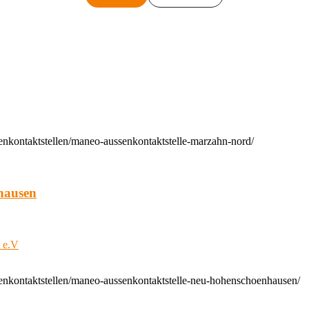
enkontaktstellen/maneo-aussenkontaktstelle-marzahn-nord/
hausen
t e.V
enkontaktstellen/maneo-aussenkontaktstelle-neu-hohenschoenhausen/