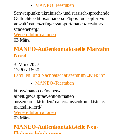
MANEO-Teestuben
Schwerpunkt: ukrainisch- und russisch-sprechende
Geflüchtete https://maneo.de/tipps-fuer-opfer-von-
gewalt/maneo-refugee-support/maneo-teestube-
schoeneberg/
Weitere Informationen
03
März
MANEO-Außenkontaktstelle Marzahn
Nord
3. März 2027
13:30 - 16:30
Familien- und Nachbarschaftszentrum „Kiek in“
MANEO-Teestuben
https://maneo.de/maneo-
arbeit/gewaltpraevention/maneo-
aussenkontaktstellen/maneo-aussenkontaktstelle-
marzahn-nord/
Weitere Informationen
03
März
MANEO-Außenkontaktstelle Neu-
Hohenschönhausen