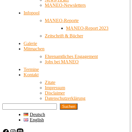
MANEO-Newsletters
Infopool
MANEO-Reporte
MANEO-Report 2023
Zeitschrift & Bücher
Galerie
Mitmachen
Ehrenamtliches Engagement
Jobs bei MANEO
Termine
Kontakt
Zitate
Impressum
Disclaimer
Datenschutzerklärung
Suchen
Deutsch
English
Facebook
Instagram
Mastodon