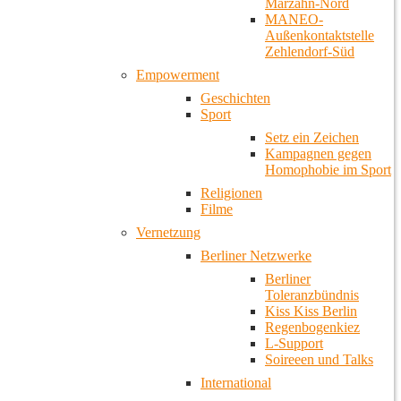
Marzahn-Nord
MANEO-
Außenkontaktstelle
Zehlendorf-Süd
Empowerment
Geschichten
Sport
Setz ein Zeichen
Kampagnen gegen
Homophobie im Sport
Religionen
Filme
Vernetzung
Berliner Netzwerke
Berliner
Toleranzbündnis
Kiss Kiss Berlin
Regenbogenkiez
L-Support
Soireeen und Talks
International