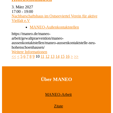
3. März 2027
17:00 - 19:00
Nachbarschaftshaus im Ostseeviertel Verein für aktive
Vielfalt e.V
MANEO-Außenkontaktstellen
https://maneo.de/maneo-
arbeit/gewaltpraevention/maneo-
aussenkontaktstellen/maneo-aussenkontaktstelle-neu-
hohenschoenhausen/
Weitere Informationen
<<
<
5
6
7
8
9
10
11
12
13
14
15
16
>
>>
Über MANEO
MANEO-Arbeit
Zitate