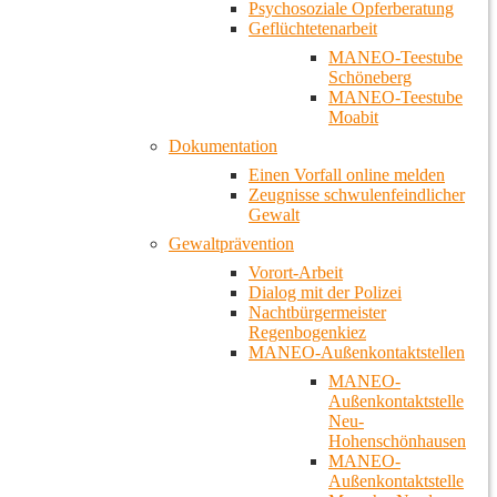
Psychosoziale Opferberatung
Geflüchtetenarbeit
MANEO-Teestube
Schöneberg
MANEO-Teestube
Moabit
Dokumentation
Einen Vorfall online melden
Zeugnisse schwulenfeindlicher
Gewalt
Gewaltprävention
Vorort-Arbeit
Dialog mit der Polizei
Nachtbürgermeister
Regenbogenkiez
MANEO-Außenkontaktstellen
MANEO-
Außenkontaktstelle
Neu-
Hohenschönhausen
MANEO-
Außenkontaktstelle