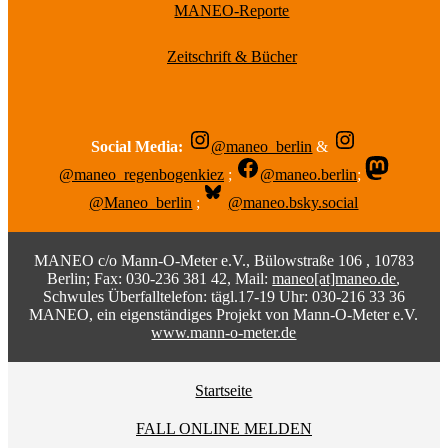
MANEO-Reporte
Zeitschrift & Bücher
Social Media:
@maneo_berlin
&
@maneo_regenbogenkiez
;
@maneo.berlin
;
@Maneo_berlin
;
@maneo.bsky.social
MANEO c/o Mann-O-Meter e.V., Bülowstraße 106 , 10783
Berlin; Fax: 030-236 381 42, Mail:
maneo[at]maneo.de
,
Schwules Überfalltelefon: tägl.17-19 Uhr: 030-216 33 36
MANEO, ein eigenständiges Projekt von Mann-O-Meter e.V.
www.mann-o-meter.de
Startseite
FALL ONLINE MELDEN