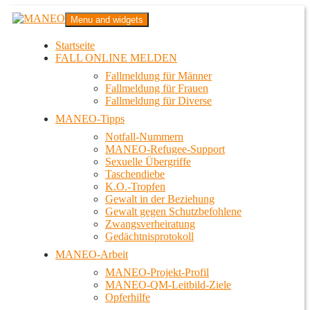
Zum
MANEO
Menu and widgets
Inhalt
Das schwule Anti-Gewalt-Projekt in Berlin
springen
Startseite
FALL ONLINE MELDEN
Fallmeldung für Männer
Fallmeldung für Frauen
Fallmeldung für Diverse
MANEO-Tipps
Notfall-Nummern
MANEO-Refugee-Support
Sexuelle Übergriffe
Taschendiebe
K.O.-Tropfen
Gewalt in der Beziehung
Gewalt gegen Schutzbefohlene
Zwangsverheiratung
Gedächtnisprotokoll
MANEO-Arbeit
MANEO-Projekt-Profil
MANEO-QM-Leitbild-Ziele
Opferhilfe