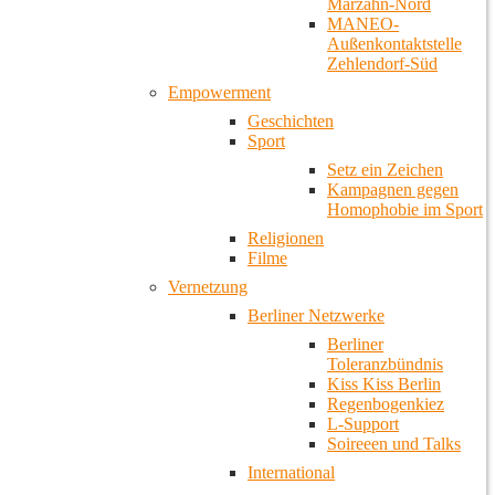
Marzahn-Nord
MANEO-
Außenkontaktstelle
Zehlendorf-Süd
Empowerment
Geschichten
Sport
Setz ein Zeichen
Kampagnen gegen
Homophobie im Sport
Religionen
Filme
Vernetzung
Berliner Netzwerke
Berliner
Toleranzbündnis
Kiss Kiss Berlin
Regenbogenkiez
L-Support
Soireeen und Talks
International