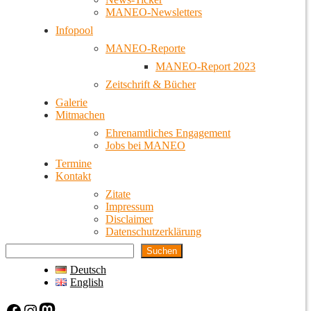
MANEO-Newsletters
Infopool
MANEO-Reporte
MANEO-Report 2023
Zeitschrift & Bücher
Galerie
Mitmachen
Ehrenamtliches Engagement
Jobs bei MANEO
Termine
Kontakt
Zitate
Impressum
Disclaimer
Datenschutzerklärung
Suchen
Deutsch
English
Facebook
Instagram
Mastodon