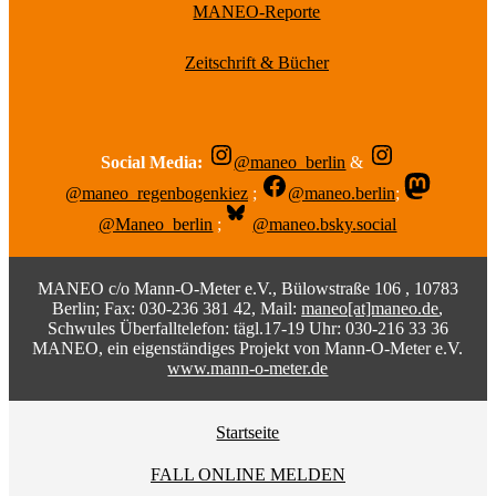
MANEO-Reporte
Zeitschrift & Bücher
Social Media:
@maneo_berlin
&
@maneo_regenbogenkiez
;
@maneo.berlin
;
@Maneo_berlin
;
@maneo.bsky.social
MANEO c/o Mann-O-Meter e.V., Bülowstraße 106 , 10783
Berlin; Fax: 030-236 381 42, Mail:
maneo[at]maneo.de
,
Schwules Überfalltelefon: tägl.17-19 Uhr: 030-216 33 36
MANEO, ein eigenständiges Projekt von Mann-O-Meter e.V.
www.mann-o-meter.de
Startseite
FALL ONLINE MELDEN