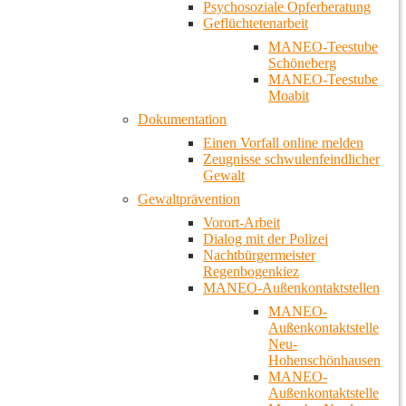
Psychosoziale Opferberatung
Geflüchtetenarbeit
MANEO-Teestube
Schöneberg
MANEO-Teestube
Moabit
Dokumentation
Einen Vorfall online melden
Zeugnisse schwulenfeindlicher
Gewalt
Gewaltprävention
Vorort-Arbeit
Dialog mit der Polizei
Nachtbürgermeister
Regenbogenkiez
MANEO-Außenkontaktstellen
MANEO-
Außenkontaktstelle
Neu-
Hohenschönhausen
MANEO-
Außenkontaktstelle