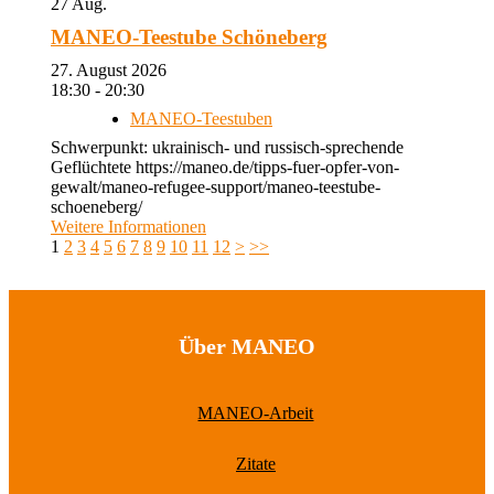
27
Aug.
MANEO-Teestube Schöneberg
27. August 2026
18:30 - 20:30
MANEO-Teestuben
Schwerpunkt: ukrainisch- und russisch-sprechende
Geflüchtete https://maneo.de/tipps-fuer-opfer-von-
gewalt/maneo-refugee-support/maneo-teestube-
schoeneberg/
Weitere Informationen
1
2
3
4
5
6
7
8
9
10
11
12
>
>>
Über MANEO
MANEO-Arbeit
Zitate