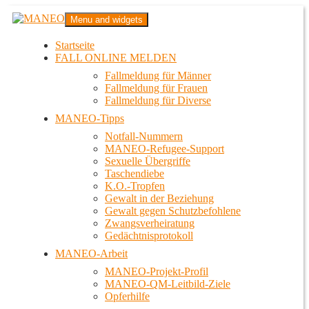
Zum
MANEO
Menu and widgets
Inhalt
Das schwule Anti-Gewalt-Projekt in Berlin
springen
Startseite
FALL ONLINE MELDEN
Fallmeldung für Männer
Fallmeldung für Frauen
Fallmeldung für Diverse
MANEO-Tipps
Notfall-Nummern
MANEO-Refugee-Support
Sexuelle Übergriffe
Taschendiebe
K.O.-Tropfen
Gewalt in der Beziehung
Gewalt gegen Schutzbefohlene
Zwangsverheiratung
Gedächtnisprotokoll
MANEO-Arbeit
MANEO-Projekt-Profil
MANEO-QM-Leitbild-Ziele
Opferhilfe