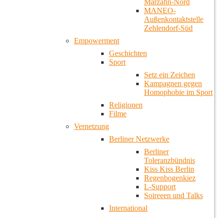
Marzahn-Nord
MANEO-
Außenkontaktstelle
Zehlendorf-Süd
Empowerment
Geschichten
Sport
Setz ein Zeichen
Kampagnen gegen
Homophobie im Sport
Religionen
Filme
Vernetzung
Berliner Netzwerke
Berliner
Toleranzbündnis
Kiss Kiss Berlin
Regenbogenkiez
L-Support
Soireeen und Talks
International