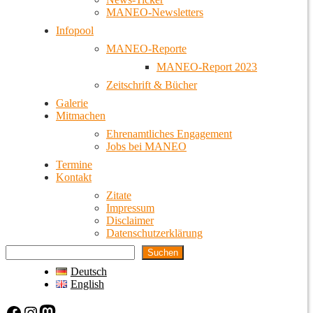
MANEO-Newsletters
Infopool
MANEO-Reporte
MANEO-Report 2023
Zeitschrift & Bücher
Galerie
Mitmachen
Ehrenamtliches Engagement
Jobs bei MANEO
Termine
Kontakt
Zitate
Impressum
Disclaimer
Datenschutzerklärung
Suchen
Deutsch
English
Facebook
Instagram
Mastodon