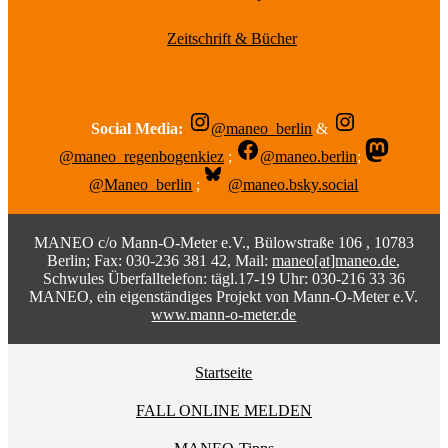
Zeitschrift & Bücher
Social Media:
@maneo_berlin
&
@maneo_regenbogenkiez
;
@maneo.berlin
;
@Maneo_berlin
;
@maneo.bsky.social
MANEO c/o Mann-O-Meter e.V., Bülowstraße 106 , 10783
Berlin; Fax: 030-236 381 42, Mail:
maneo[at]maneo.de
,
Schwules Überfalltelefon: tägl.17-19 Uhr: 030-216 33 36
MANEO, ein eigenständiges Projekt von Mann-O-Meter e.V.
www.mann-o-meter.de
Startseite
FALL ONLINE MELDEN