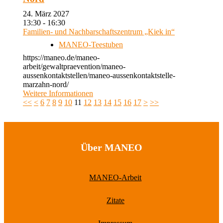
24. März 2027
13:30 - 16:30
Familien- und Nachbarschaftszentrum „Kiek in“
MANEO-Teestuben
https://maneo.de/maneo-
arbeit/gewaltpraevention/maneo-
aussenkontaktstellen/maneo-aussenkontaktstelle-
marzahn-nord/
Weitere Informationen
<<
<
6
7
8
9
10
11
12
13
14
15
16
17
>
>>
Über MANEO
MANEO-Arbeit
Zitate