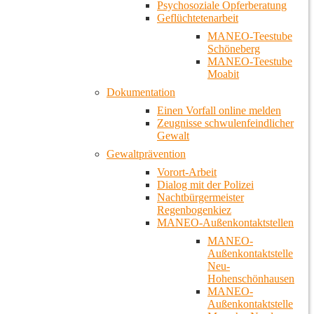
Psychosoziale Opferberatung
Geflüchtetenarbeit
MANEO-Teestube
Schöneberg
MANEO-Teestube
Moabit
Dokumentation
Einen Vorfall online melden
Zeugnisse schwulenfeindlicher
Gewalt
Gewaltprävention
Vorort-Arbeit
Dialog mit der Polizei
Nachtbürgermeister
Regenbogenkiez
MANEO-Außenkontaktstellen
MANEO-
Außenkontaktstelle
Neu-
Hohenschönhausen
MANEO-
Außenkontaktstelle