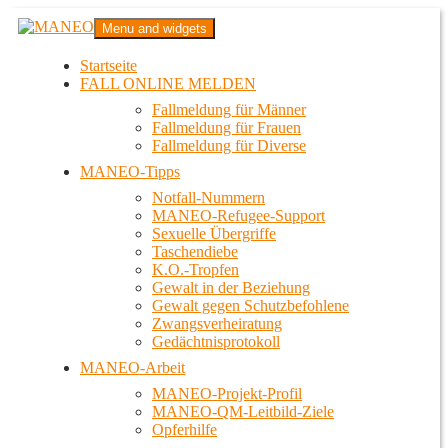
Zum
MANEO
Menu and widgets
Inhalt
Das schwule Anti-Gewalt-Projekt in Berlin
springen
Startseite
FALL ONLINE MELDEN
Fallmeldung für Männer
Fallmeldung für Frauen
Fallmeldung für Diverse
MANEO-Tipps
Notfall-Nummern
MANEO-Refugee-Support
Sexuelle Übergriffe
Taschendiebe
K.O.-Tropfen
Gewalt in der Beziehung
Gewalt gegen Schutzbefohlene
Zwangsverheiratung
Gedächtnisprotokoll
MANEO-Arbeit
MANEO-Projekt-Profil
MANEO-QM-Leitbild-Ziele
Opferhilfe