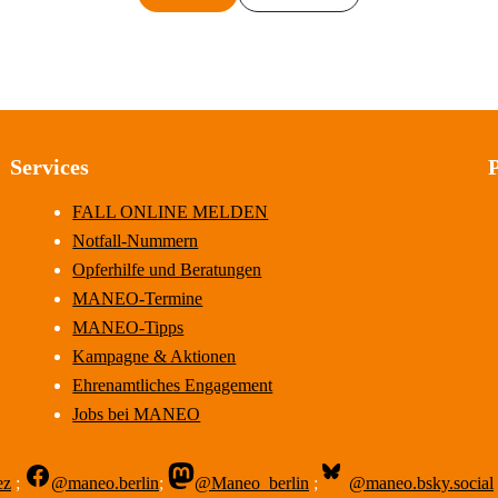
Services
FALL ONLINE MELDEN
Notfall-Nummern
Opferhilfe und Beratungen
MANEO-Termine
MANEO-Tipps
Kampagne & Aktionen
Ehrenamtliches Engagement
Jobs bei MANEO
ez
;
@maneo.berlin
;
@Maneo_berlin
;
@maneo.bsky.social