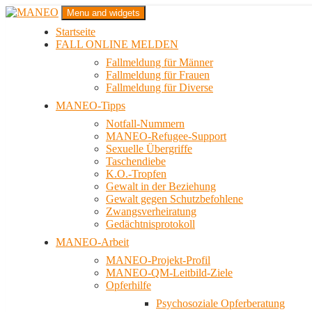
Zum
Menu and widgets
Inhalt
Startseite
springen
Das schwule Anti-Gewalt-Projekt in Berlin
FALL ONLINE MELDEN
MANEO
Fallmeldung für Männer
Fallmeldung für Frauen
Fallmeldung für Diverse
MANEO-Tipps
Notfall-Nummern
MANEO-Refugee-Support
Sexuelle Übergriffe
Taschendiebe
K.O.-Tropfen
Gewalt in der Beziehung
Gewalt gegen Schutzbefohlene
Zwangsverheiratung
Gedächtnisprotokoll
MANEO-Arbeit
MANEO-Projekt-Profil
MANEO-QM-Leitbild-Ziele
Opferhilfe
Psychosoziale Opferberatung