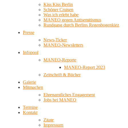
Kiss Kiss Berlin
Schöner Cruisen
Was ich erlebt habe
MANEO gegen Antisemitismus
Rundgang durch Berlins Regenbogenkiez
Presse
News-Ticker
MANEO-Newsletters
Infopool
MANEO-Reporte
MANEO-Report 2023
Zeitschrift & Bücher
Galerie
Mitmachen
Ehrenamtliches Engagement
Jobs bei MANEO
Termine
Kontakt
Zitate
Impressum