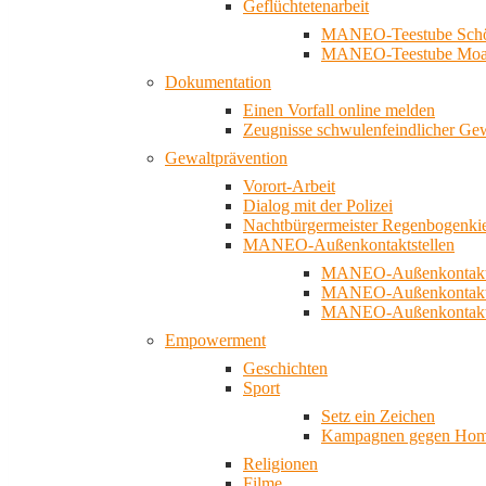
Geflüchtetenarbeit
MANEO-Teestube Schö
MANEO-Teestube Moa
Dokumentation
Einen Vorfall online melden
Zeugnisse schwulenfeindlicher Ge
Gewaltprävention
Vorort-Arbeit
Dialog mit der Polizei
Nachtbürgermeister Regenbogenki
MANEO-Außenkontaktstellen
MANEO-Außenkontakts
MANEO-Außenkontakts
MANEO-Außenkontaktst
Empowerment
Geschichten
Sport
Setz ein Zeichen
Kampagnen gegen Homo
Religionen
Filme