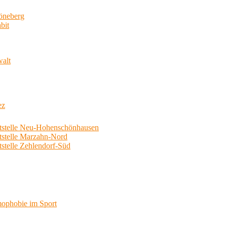
neberg
bit
walt
ez
telle Neu-Hohenschönhausen
telle Marzahn-Nord
elle Zehlendorf-Süd
phobie im Sport