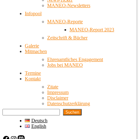
MANEO-Newsletters
Infopool
MANEO-Reporte
MANEO-Report 2023
Zeitschrift & Bücher
Galerie
Mitmachen
Ehrenamtliches Engagement
Jobs bei MANEO
Termine
Kontakt
Zitate
Impressum
Disclaimer
Datenschutzerklärung
Suchen
Deutsch
English
Facebook
Instagram
Mastodon