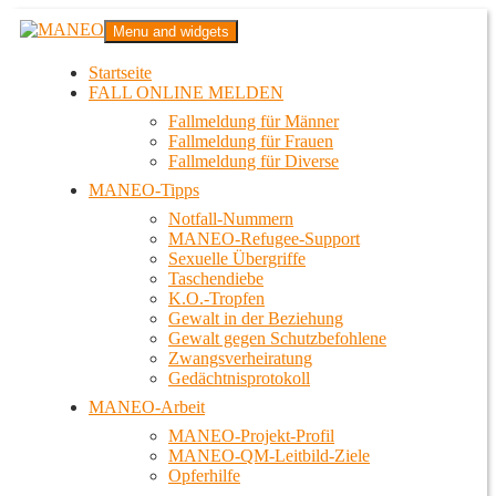
Zum
MANEO
Menu and widgets
Inhalt
Das schwule Anti-Gewalt-Projekt in Berlin
springen
Startseite
FALL ONLINE MELDEN
Fallmeldung für Männer
Fallmeldung für Frauen
Fallmeldung für Diverse
MANEO-Tipps
Notfall-Nummern
MANEO-Refugee-Support
Sexuelle Übergriffe
Taschendiebe
K.O.-Tropfen
Gewalt in der Beziehung
Gewalt gegen Schutzbefohlene
Zwangsverheiratung
Gedächtnisprotokoll
MANEO-Arbeit
MANEO-Projekt-Profil
MANEO-QM-Leitbild-Ziele
Opferhilfe