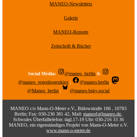
MANEO-Newsletters
Galerie
MANEO-Reporte
Zeitschrift & Bücher
Social Media:
@maneo_berlin
&
@maneo_regenbogenkiez
;
@maneo.berlin
;
@Maneo_berlin
;
@maneo.bsky.social
MANEO c/o Mann-O-Meter e.V., Bülowstraße 106 , 10783
Berlin; Fax: 030-236 381 42, Mail:
maneo[at]maneo.de
,
Schwules Überfalltelefon: tägl.17-19 Uhr: 030-216 33 36
MANEO, ein eigenständiges Projekt von Mann-O-Meter e.V.
www.mann-o-meter.de