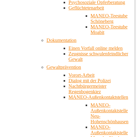
Psychosoziale Opferberatung
Geflüchtetenarbeit
MANEO-Teestube
Schöneberg
MANEO-Teestube
Moabit
Dokumentation
Einen Vorfall online melden
Zeugnisse schwulenfeindlicher
Gewalt
Gewaltprävention
Vorort-Arbeit
Dialog mit der Polizei
Nachtbürgermeister
Regenbogenkiez
MANEO-Außenkontaktstellen
MANEO-
Außenkontaktstelle
Neu-
Hohenschönhausen
MANEO-
Außenkontaktstelle