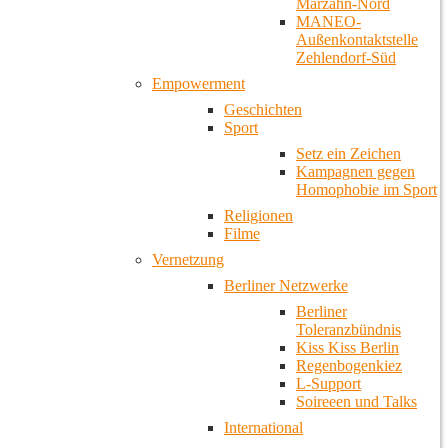
Marzahn-Nord
MANEO-
Außenkontaktstelle
Zehlendorf-Süd
Empowerment
Geschichten
Sport
Setz ein Zeichen
Kampagnen gegen
Homophobie im Sport
Religionen
Filme
Vernetzung
Berliner Netzwerke
Berliner
Toleranzbündnis
Kiss Kiss Berlin
Regenbogenkiez
L-Support
Soireeen und Talks
International