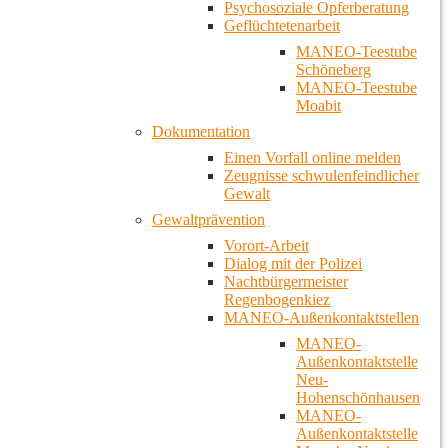
Psychosoziale Opferberatung
Geflüchtetenarbeit
MANEO-Teestube
Schöneberg
MANEO-Teestube
Moabit
Dokumentation
Einen Vorfall online melden
Zeugnisse schwulenfeindlicher
Gewalt
Gewaltprävention
Vorort-Arbeit
Dialog mit der Polizei
Nachtbürgermeister
Regenbogenkiez
MANEO-Außenkontaktstellen
MANEO-
Außenkontaktstelle
Neu-
Hohenschönhausen
MANEO-
Außenkontaktstelle