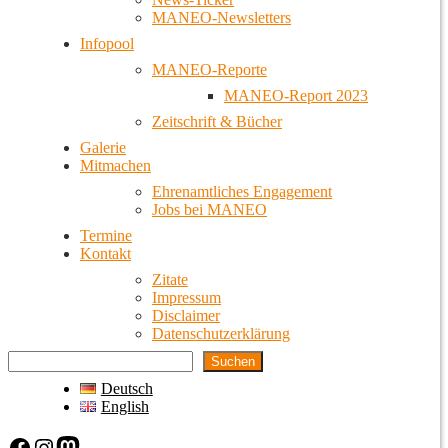
MANEO-Newsletters
Infopool
MANEO-Reporte
MANEO-Report 2023
Zeitschrift & Bücher
Galerie
Mitmachen
Ehrenamtliches Engagement
Jobs bei MANEO
Termine
Kontakt
Zitate
Impressum
Disclaimer
Datenschutzerklärung
Suchen
Deutsch
English
Facebook
Instagram
Mastodon