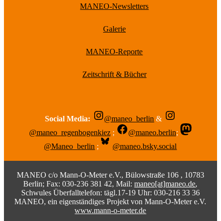
MANEO-Newsletters
Galerie
MANEO-Reporte
Zeitschrift & Bücher
Social Media:
@maneo_berlin
&
@maneo_regenbogenkiez
;
@maneo.berlin
;
@Maneo_berlin
;
@maneo.bsky.social
MANEO c/o Mann-O-Meter e.V., Bülowstraße 106 , 10783
Berlin; Fax: 030-236 381 42, Mail:
maneo[at]maneo.de
,
Schwules Überfalltelefon: tägl.17-19 Uhr: 030-216 33 36
MANEO, ein eigenständiges Projekt von Mann-O-Meter e.V.
www.mann-o-meter.de