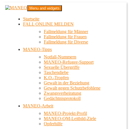
Zum
MANEO
Menu and widgets
Inhalt
Das schwule Anti-Gewalt-Projekt in Berlin
springen
Startseite
FALL ONLINE MELDEN
Fallmeldung für Männer
Fallmeldung für Frauen
Fallmeldung für Diverse
MANEO-Tipps
Notfall-Nummern
MANEO-Refugee-Support
Sexuelle Übergriffe
Taschendiebe
K.O.-Tropfen
Gewalt in der Beziehung
Gewalt gegen Schutzbefohlene
Zwangsverheiratung
Gedächtnisprotokoll
MANEO-Arbeit
MANEO-Projekt-Profil
MANEO-QM-Leitbild-Ziele
Opferhilfe