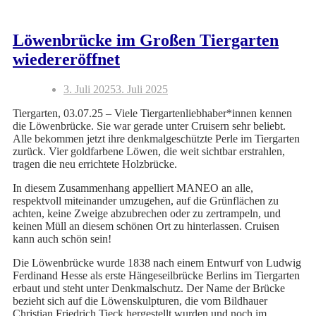
Löwenbrücke im Großen Tiergarten
wiedereröffnet
3. Juli 2025
3. Juli 2025
Tiergarten, 03.07.25 – Viele Tiergartenliebhaber*innen kennen
die Löwenbrücke. Sie war gerade unter Cruisern sehr beliebt.
Alle bekommen jetzt ihre denkmalgeschützte Perle im Tiergarten
zurück. Vier goldfarbene Löwen, die weit sichtbar erstrahlen,
tragen die neu errichtete Holzbrücke.
In diesem Zusammenhang appelliert MANEO an alle,
respektvoll miteinander umzugehen, auf die Grünflächen zu
achten, keine Zweige abzubrechen oder zu zertrampeln, und
keinen Müll an diesem schönen Ort zu hinterlassen. Cruisen
kann auch schön sein!
Die Löwenbrücke wurde 1838 nach einem Entwurf von Ludwig
Ferdinand Hesse als erste Hängeseilbrücke Berlins im Tiergarten
erbaut und steht unter Denkmalschutz. Der Name der Brücke
bezieht sich auf die Löwenskulpturen, die vom Bildhauer
Christian Friedrich Tieck hergestellt wurden und noch im