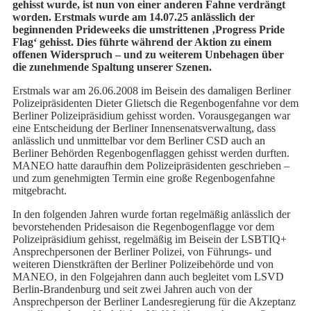
gehisst wurde, ist nun von einer anderen Fahne verdrängt
worden. Erstmals wurde am 14.07.25 anlässlich der
beginnenden Prideweeks die umstrittenen ‚Progress Pride
Flag‘ gehisst. Dies führte während der Aktion zu einem
offenen Widerspruch – und zu weiterem Unbehagen über
die zunehmende Spaltung unserer Szenen.
Erstmals war am 26.06.2008 im Beisein des damaligen Berliner
Polizeipräsidenten Dieter Glietsch die Regenbogenfahne vor dem
Berliner Polizeipräsidium gehisst worden. Vorausgegangen war
eine Entscheidung der Berliner Innensenatsverwaltung, dass
anlässlich und unmittelbar vor dem Berliner CSD auch an
Berliner Behörden Regenbogenflaggen gehisst werden durften.
MANEO hatte daraufhin dem Polizeipräsidenten geschrieben –
und zum genehmigten Termin eine große Regenbogenfahne
mitgebracht.
In den folgenden Jahren wurde fortan regelmäßig anlässlich der
bevorstehenden Pridesaison die Regenbogenflagge vor dem
Polizeipräsidium gehisst, regelmäßig im Beisein der LSBTIQ+
Ansprechpersonen der Berliner Polizei, von Führungs- und
weiteren Dienstkräften der Berliner Polizeibehörde und von
MANEO, in den Folgejahren dann auch begleitet vom LSVD
Berlin-Brandenburg und seit zwei Jahren auch von der
Ansprechperson der Berliner Landesregierung für die Akzeptanz