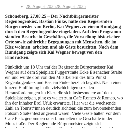
28. August 2025
28. August 2025
Schöneberg, 27.08.25 – Der Nachtbürgermeister
Regenbogenkiez, Bastian Finke, hatte den Regierenden
Bürgermeister von Berlin, Kai Wegner, zu einem Rundgang
durch den Regenbogenkiez eingeladen. Auf dem Programm
standen Besuche in Geschäften, die Vorstellung historischer
Orte sowie zahlreiche Begegnungen mit Menschen, die im
Kiez wohnen, arbeiten und als Gäste besuchten. Nach dem
Rundgang zeigte sich Kai Wegner bewegt von den
Eindrücken.
Pünktlich um 18 Uhr traf der Regierende Bürgermeister Kai
Wegner auf dem Spielplatz Fuggerstraße Ecke Eisenacher Straße
ein und wurde dort von den Mitarbeitern des Info-Punkt
Regenbogenkiez und Bastian Finke herzlich begrüßt. Nach einer
kurzen Einführung in die vielschichtigen sozialen
Herausforderungen im Kiez, die sich insbesondere auf dem
Spielplatz zeigen, ging es weiter zum Café Romeo & Romeo, wo
ihn der Inhaber Erol Ufuk erwartete. Hier war die wachsende
Zahl an Tourist*innen deutlich sichtbar, die zum bevorstehenden
Folsom-Straßenfest angereist waren. Viele Gäste hatten vor dem
Café Platz genommen oder bummelten die Geschäfte in der
Motzstraße. Der Regierende Bürgermeister zeigte sich