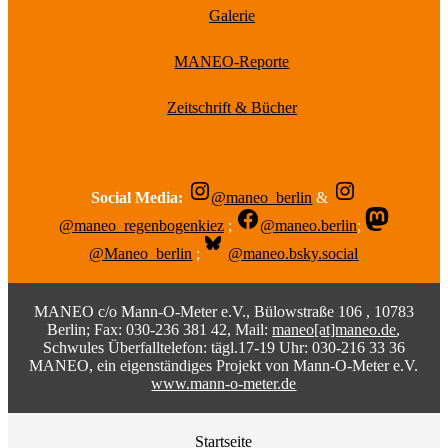
Galerie
MANEO-Reporte
Zeitschrift & Bücher
Social Media:
@maneo_berlin
&
@maneo_regenbogenkiez
;
@maneo.berlin
;
@Maneo_berlin
;
@maneo.bsky.social
MANEO c/o Mann-O-Meter e.V., Bülowstraße 106 , 10783
Berlin; Fax: 030-236 381 42, Mail:
maneo[at]maneo.de
,
Schwules Überfalltelefon: tägl.17-19 Uhr: 030-216 33 36
MANEO, ein eigenständiges Projekt von Mann-O-Meter e.V.
www.mann-o-meter.de
Startseite