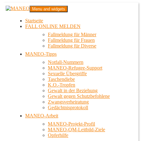
Zum
MANEO
Menu and widgets
Inhalt
Das schwule Anti-Gewalt-Projekt in Berlin
springen
Startseite
FALL ONLINE MELDEN
Fallmeldung für Männer
Fallmeldung für Frauen
Fallmeldung für Diverse
MANEO-Tipps
Notfall-Nummern
MANEO-Refugee-Support
Sexuelle Übergriffe
Taschendiebe
K.O.-Tropfen
Gewalt in der Beziehung
Gewalt gegen Schutzbefohlene
Zwangsverheiratung
Gedächtnisprotokoll
MANEO-Arbeit
MANEO-Projekt-Profil
MANEO-QM-Leitbild-Ziele
Opferhilfe