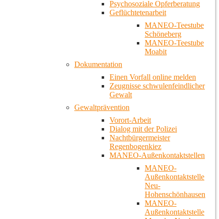
Psychosoziale Opferberatung
Geflüchtetenarbeit
MANEO-Teestube
Schöneberg
MANEO-Teestube
Moabit
Dokumentation
Einen Vorfall online melden
Zeugnisse schwulenfeindlicher
Gewalt
Gewaltprävention
Vorort-Arbeit
Dialog mit der Polizei
Nachtbürgermeister
Regenbogenkiez
MANEO-Außenkontaktstellen
MANEO-
Außenkontaktstelle
Neu-
Hohenschönhausen
MANEO-
Außenkontaktstelle