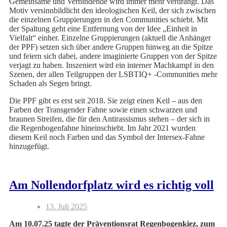
Gemeinsame und Verbindende wird immer mehr verdrängt. Das
Motiv versinnbildlicht den ideologischen Keil, der sich zwischen
die einzelnen Gruppierungen in den Communities schiebt. Mit
der Spaltung geht eine Entfernung von der Idee „Einheit in
Vielfalt“ einher. Einzelne Gruppierungen (aktuell die Anhänger
der PPF) setzen sich über andere Gruppen hinweg an die Spitze
und feiern sich dabei, andere imaginierte Gruppen von der Spitze
verjagt zu haben. Inszeniert wird ein interner Machkampf in den
Szenen, der allen Teilgruppen der LSBTIQ+ -Communities mehr
Schaden als Segen bringt.
Die PPF gibt es erst seit 2018. Sie zeigt einen Keil – aus den
Farben der Transgender Fahne sowie einen schwarzen und
braunen Streifen, die für den Antirassismus stehen – der sich in
die Regenbogenfahne hineinschiebt. Im Jahr 2021 wurden
diesem Keil noch Farben und das Symbol der Intersex-Fahne
hinzugefügt.
Am Nollendorfplatz wird es richtig voll
13. Juli 2025
Am 10.07.25 tagte der Präventionsrat Regenbogenkiez, zum