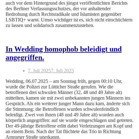
auch vor dem Hintergrund des jüngst veröffentlichten Berichts
des Berliner Verfassungsschutzes, der vor anhaltender
Bedrohung durch Rechtsradikale und Islamisten gegenüber
LSBTIQ+ warnt. Umso wichtiger ist es, sich nicht einschüchtern
zu lassen und solidarisch zusammenzustehen.
In Wedding homophob beleidigt und
angegriffen.
7. Juli 2025
7. Juli 2025
Wedding, 06.07.2025 – am Sonntag früh, gegen 00:10 Uhr,
wurde die Polizei zur Lütticher Straße gerufen. Wie die
betroffenen drei schwulen Männer (32, 48 und 49 Jahre alt)
mitteilten, kamen sie mit zwei unbekannten jungen Männern ins
Gespräch. Als ein weiterer junger Mann dazu kam, änderte sich
die Stimmung: die Betroffenen wurden schwulenfeindlich
beleidigt. Zwei von ihnen (48 und 49 Jahre alt) wurden auch
körperlich angegriffen: auf sie wurde eingeschlagen und getreten.
Der 49-jährige Betroffene erlitt dabei Verletzungen am Kopf und
an einem Bein. Nach der Tat flüchtete das Trio in Richtung
Amrumer Straße unerkannt.