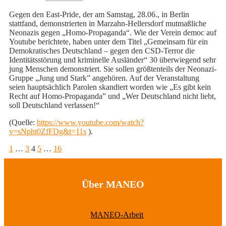
Gegen den East-Pride, der am Samstag, 28.06., in Berlin
stattfand, demonstrierten in Marzahn-Hellersdorf mutmaßliche
Neonazis gegen „Homo-Propaganda“. Wie der Verein democ auf
Youtube berichtete, haben unter dem Titel „Gemeinsam für ein
Demokratisches Deutschland – gegen den CSD-Terror die
Identitätsstörung und kriminelle Ausländer“ 30 überwiegend sehr
jung Menschen demonstriert. Sie sollen größtenteils der Neonazi-
Gruppe „Jung und Stark” angehören. Auf der Veranstaltung
seien hauptsächlich Parolen skandiert worden wie „Es gibt kein
Recht auf Homo-Propaganda” und „Wer Deutschland nicht liebt,
soll Deutschland verlassen!“
(Quelle:
https://www.youtube.com/watch?
v=sNpht0ZfFDg&t=11s
).
Seitennummerierung
Seite
Seite
Seite
Seite
Seite
1
…
3
4
5
…
16
der
Beiträge
Über MANEO
MANEO-Arbeit