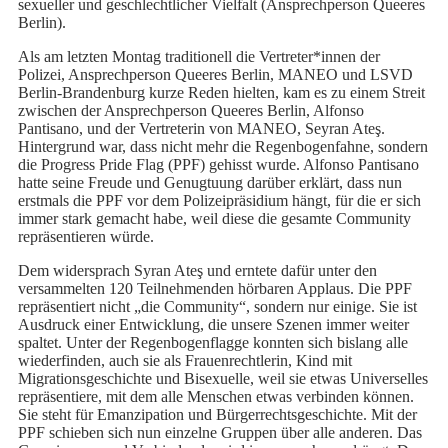
sexueller und geschlechtlicher Vielfalt (Ansprechperson Queeres
Berlin).
Als am letzten Montag traditionell die Vertreter*innen der
Polizei, Ansprechperson Queeres Berlin, MANEO und LSVD
Berlin-Brandenburg kurze Reden hielten, kam es zu einem Streit
zwischen der Ansprechperson Queeres Berlin, Alfonso
Pantisano, und der Vertreterin von MANEO, Seyran Ateş.
Hintergrund war, dass nicht mehr die Regenbogenfahne, sondern
die Progress Pride Flag (PPF) gehisst wurde. Alfonso Pantisano
hatte seine Freude und Genugtuung darüber erklärt, dass nun
erstmals die PPF vor dem Polizeipräsidium hängt, für die er sich
immer stark gemacht habe, weil diese die gesamte Community
repräsentieren würde.
Dem widersprach Syran Ateş und erntete dafür unter den
versammelten 120 Teilnehmenden hörbaren Applaus. Die PPF
repräsentiert nicht „die Community“, sondern nur einige. Sie ist
Ausdruck einer Entwicklung, die unsere Szenen immer weiter
spaltet. Unter der Regenbogenflagge konnten sich bislang alle
wiederfinden, auch sie als Frauenrechtlerin, Kind mit
Migrationsgeschichte und Bisexuelle, weil sie etwas Universelles
repräsentiere, mit dem alle Menschen etwas verbinden können.
Sie steht für Emanzipation und Bürgerrechtsgeschichte. Mit der
PPF schieben sich nun einzelne Gruppen über alle anderen. Das