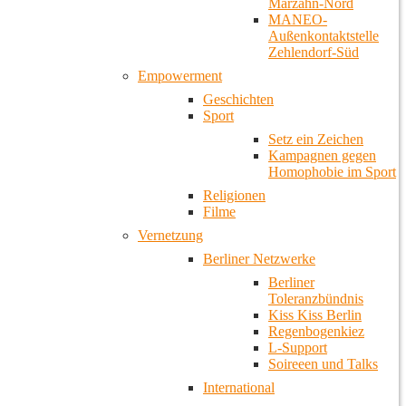
Marzahn-Nord
MANEO-
Außenkontaktstelle
Zehlendorf-Süd
Empowerment
Geschichten
Sport
Setz ein Zeichen
Kampagnen gegen
Homophobie im Sport
Religionen
Filme
Vernetzung
Berliner Netzwerke
Berliner
Toleranzbündnis
Kiss Kiss Berlin
Regenbogenkiez
L-Support
Soireeen und Talks
International