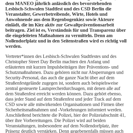
dem MANEO jährlich anlässlich des bevorstehenden
Lesbisch-Schwulen Stadtfest und des CSD Berlin die
Veranstalter, Gewerbetreibende, Wirte, Hotels und
Anwohnende aus dem Regenbogenkiez sowie Akteure
einlädt, die im Kiez aktiv zur Gewaltpräventionsarbeit
beitragen. Ziel ist es, Verständnis für und Transparenz über
die eingeleiteten Maßnahmen zu vermitteln. Denn am
Nollendorfplatz und in den Seitenstraßen wird es richtig voll
werden.
Vertreter*innen des Lesbisch-Schwulen Stadtfestes und des
Christopher Street Day Berlin machten den Anfang und
erläuterten mit kurzen Impulsbeiträgen ihre Präventions- und
Schutzmaßnahmen. Dazu gehören nicht nur Absperrungen und
Security-Personal, das auch die ganze Nacht über auf dem
Straßenfestgelände zugegen ist, sondern auch beispielsweise
zentral gesteuerte Lautsprecherdurchsagen, mit denen alle auf
dem Straßenfest erreicht werden können. Dazu gehört ebenso,
dass jeder Stand auf dem Straßenfest und jeder Track auf dem
CSD sowie alle mitwirkenden Organisationen und Firmen über
Sicherheitsmaßnahmen und -Vorkehrungen informiert werden.
Anschließend berichtete die Polizei, hier der Polizeiabschnitt 41,
über ihre Vorbereitungen. Die Polizei wird auf beiden
Veranstaltungen, insbesondere auf dem Nollendorfplatz, ihre
Präsenz deutlich verstärken. Denn gegebenenfalls müssen auch