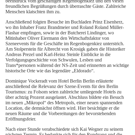
beeindruck vom geschäftigen Regenbogenkiez und den vielen
freundlichen Begrüßungen durch überraschte Gäste. Zahlreiche
Menschen klatschten ihm zu.
Anschließend folgten Besuche im Buchladen Prinz Eisenherz,
wo ihn Inhaber Franz Brandmeier und Roland Roland Müller-
Flashar empfingen, sowie in der Butcherei Lindinger, wo
Mitinhaber Oliver Eiermann den Wirtschaftsfaktor von
Szeneevents für die Geschäfte im Regenbogenkiez unterstrich.
Am Stolperstein für Albrecht von Krosigk gaben die Historiker
Andreas Prezel und Karl-Heinz Steinle Einblicke in die
Verfolgungsgeschichte von Schwulen, Lesben und
Trans*personen während der NS-Zeit und erinnerten an wichtige
historische Orte wie das legendäre „Eldorado“.
Dominique Vockeradt vom Hotel Berlin Berlin erläuterte
anschließend die Relevanz der Szene-Events für den Berlin
Tourismus: zu Folsom seien zahlreiche umliegende Hotels zu
über achtzig Prozent ausgelastet. Abschluss bildete ein Besuch
im neuen „Mikropol“ des Metropols, einer neuen spannenden
Location, die demnächst öffnen wird. Hier besichtigte er die
neuen Räume und die Vorbereitungen der bevorstehenden
Eröffnungsfeier.
Nach einer Stunde verabschiedete sich Kai Wegner zu seinem
nächsten Termin. Er bedankte sich für den Rundgang und die