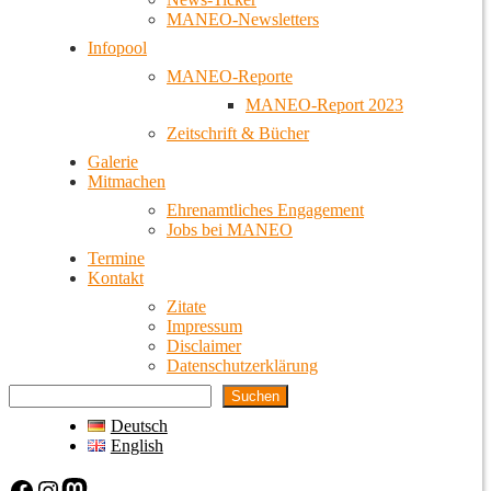
MANEO-Newsletters
Infopool
MANEO-Reporte
MANEO-Report 2023
Zeitschrift & Bücher
Galerie
Mitmachen
Ehrenamtliches Engagement
Jobs bei MANEO
Termine
Kontakt
Zitate
Impressum
Disclaimer
Datenschutzerklärung
Suchen
Deutsch
English
Facebook
Instagram
Mastodon