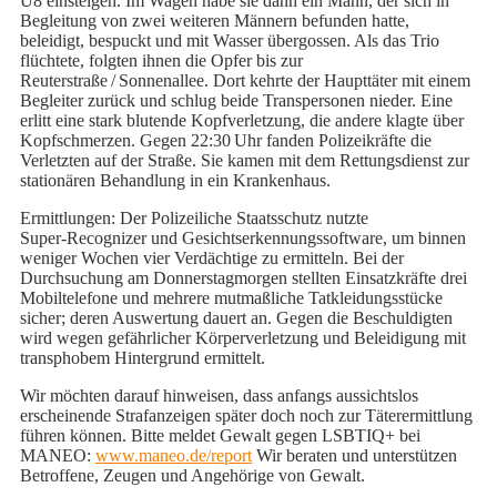
U8 einsteigen. Im Wagen habe sie dann ein Mann, der sich in
Begleitung von zwei weiteren Männern befunden hatte,
beleidigt, bespuckt und mit Wasser übergossen. Als das Trio
flüchtete, folgten ihnen die Opfer bis zur
Reuterstraße / Sonnenallee. Dort kehrte der Haupttäter mit einem
Begleiter zurück und schlug beide Transpersonen nieder. Eine
erlitt eine stark blutende Kopfverletzung, die andere klagte über
Kopfschmerzen. Gegen 22:30 Uhr fanden Polizeikräfte die
Verletzten auf der Straße. Sie kamen mit dem Rettungsdienst zur
stationären Behandlung in ein Krankenhaus.
Ermittlungen: Der Polizeiliche Staatsschutz nutzte
Super‑Recognizer und Gesichtserkennungssoftware, um binnen
weniger Wochen vier Verdächtige zu ermitteln. Bei der
Durchsuchung am Donnerstagmorgen stellten Einsatzkräfte drei
Mobiltelefone und mehrere mutmaßliche Tatkleidungsstücke
sicher; deren Auswertung dauert an. Gegen die Beschuldigten
wird wegen gefährlicher Körperverletzung und Beleidigung mit
transphobem Hintergrund ermittelt.
Wir möchten darauf hinweisen, dass anfangs aussichtslos
erscheinende Strafanzeigen später doch noch zur Täterermittlung
führen können. Bitte meldet Gewalt gegen LSBTIQ+ bei
MANEO:
www.maneo.de/report
Wir beraten und unterstützen
Betroffene, Zeugen und Angehörige von Gewalt.