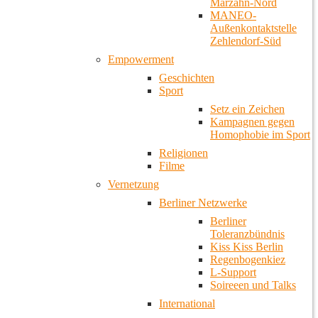
Marzahn-Nord
MANEO-
Außenkontaktstelle
Zehlendorf-Süd
Empowerment
Geschichten
Sport
Setz ein Zeichen
Kampagnen gegen
Homophobie im Sport
Religionen
Filme
Vernetzung
Berliner Netzwerke
Berliner
Toleranzbündnis
Kiss Kiss Berlin
Regenbogenkiez
L-Support
Soireeen und Talks
International