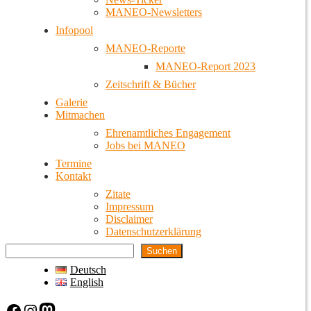
MANEO-Newsletters
Infopool
MANEO-Reporte
MANEO-Report 2023
Zeitschrift & Bücher
Galerie
Mitmachen
Ehrenamtliches Engagement
Jobs bei MANEO
Termine
Kontakt
Zitate
Impressum
Disclaimer
Datenschutzerklärung
Suchen
Deutsch
English
Facebook
Instagram
Mastodon