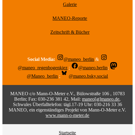
Galerie
MANEO-Reporte
Zeitschrift & Bücher
Social Media:
@maneo_berlin
&
@maneo_regenbogenkiez
;
@maneo.berlin
;
@Maneo_berlin
;
@maneo.bsky.social
MANEO c/o Mann-O-Meter e.V., Bülowstraße 106 , 10783
Berlin; Fax: 030-236 381 42, Mail:
maneo[at]maneo.de
,
Schwules Überfalltelefon: tägl.17-19 Uhr: 030-216 33 36
MANEO, ein eigenständiges Projekt von Mann-O-Meter e.V.
www.mann-o-meter.de
Startseite