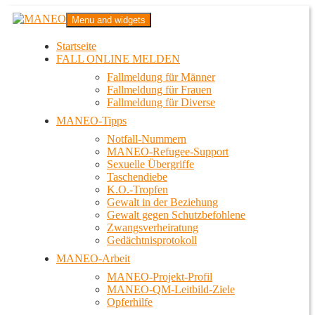
Zum
MANEO
Menu and widgets
Inhalt
Das schwule Anti-Gewalt-Projekt in Berlin
springen
Startseite
FALL ONLINE MELDEN
Fallmeldung für Männer
Fallmeldung für Frauen
Fallmeldung für Diverse
MANEO-Tipps
Notfall-Nummern
MANEO-Refugee-Support
Sexuelle Übergriffe
Taschendiebe
K.O.-Tropfen
Gewalt in der Beziehung
Gewalt gegen Schutzbefohlene
Zwangsverheiratung
Gedächtnisprotokoll
MANEO-Arbeit
MANEO-Projekt-Profil
MANEO-QM-Leitbild-Ziele
Opferhilfe