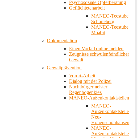
Psychosoziale Opferberatung
Geflüchtetenarbeit
MANEO-Teestube
Schöneberg
MANEO-Teestube
Moabit
Dokumentation
Einen Vorfall online melden
Zeugnisse schwulenfeindlicher
Gewalt
Gewaltprävention
Vorort-Arbeit
Dialog mit der Polizei
Nachtbürgermeister
Regenbogenkiez
MANEO-Außenkontaktstellen
MANEO-
Außenkontaktstelle
Neu-
Hohenschönhausen
MANEO-
Außenkontaktstelle