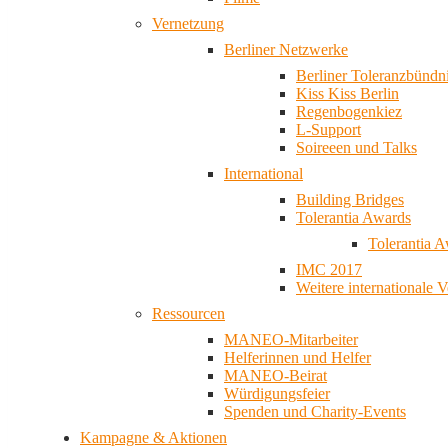
Vernetzung
Berliner Netzwerke
Berliner Toleranzbündn
Kiss Kiss Berlin
Regenbogenkiez
L-Support
Soireeen und Talks
International
Building Bridges
Tolerantia Awards
Tolerantia 
IMC 2017
Weitere internationale 
Ressourcen
MANEO-Mitarbeiter
Helferinnen und Helfer
MANEO-Beirat
Würdigungsfeier
Spenden und Charity-Events
Kampagne & Aktionen