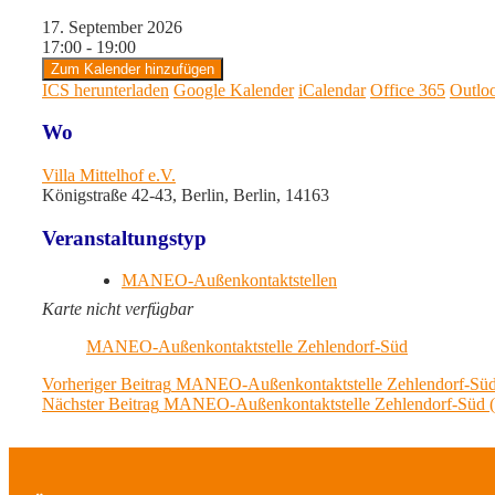
17. September 2026
17:00 - 19:00
Zum Kalender hinzufügen
ICS herunterladen
Google Kalender
iCalendar
Office 365
Outlo
Wo
Villa Mittelhof e.V.
Königstraße 42-43, Berlin, Berlin, 14163
Veranstaltungstyp
MANEO-Außenkontaktstellen
Karte nicht verfügbar
MANEO-Außenkontaktstelle Zehlendorf-Süd
Beitragsnavigation
Previous
Vorheriger Beitrag
MANEO-Außenkontaktstelle Zehlendorf-Süd
Next
post:
Nächster Beitrag
MANEO-Außenkontaktstelle Zehlendorf-Süd (
post: