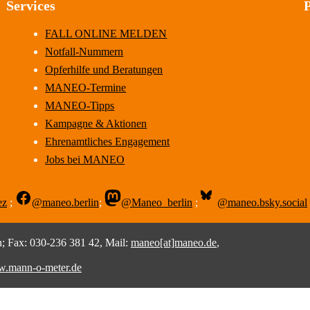
Services
FALL ONLINE MELDEN
Notfall-Nummern
Opferhilfe und Beratungen
MANEO-Termine
MANEO-Tipps
Kampagne & Aktionen
Ehrenamtliches Engagement
Jobs bei MANEO
ez
;
@maneo.berlin
;
@Maneo_berlin
;
@maneo.bsky.social
 Fax: 030-236 381 42, Mail:
maneo[at]maneo.de
,
.mann-o-meter.de