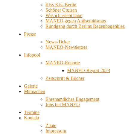
Kiss Kiss Berlin
Schöner Cruisen
Was ich erlebt habe
MANEO gegen Antisemitismus
Rundgang durch Berlins Regenbogenkiez
Presse
News-Ticker
MANEO-Newsletters
Infopool
MANEO-Reporte
MANEO-Report 2023
Zeitschrift & Bücher
Galerie
Mitmachen
Ehrenamtliches Engagement
Jobs bei MANEO
Termine
Kontakt
Zitate
Impressum