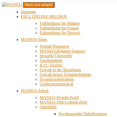
Zum
Menu and widgets
Inhalt
Startseite
springen
Das schwule Anti-Gewalt-Projekt in Berlin
FALL ONLINE MELDEN
MANEO
Fallmeldung für Männer
Fallmeldung für Frauen
Fallmeldung für Diverse
MANEO-Tipps
Notfall-Nummern
MANEO-Refugee-Support
Sexuelle Übergriffe
Taschendiebe
K.O.-Tropfen
Gewalt in der Beziehung
Gewalt gegen Schutzbefohlene
Zwangsverheiratung
Gedächtnisprotokoll
MANEO-Arbeit
MANEO-Projekt-Profil
MANEO-QM-Leitbild-Ziele
Opferhilfe
Psychosoziale Opferberatung