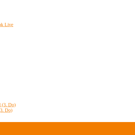
ok Live
 (3. Do)
3. Do)