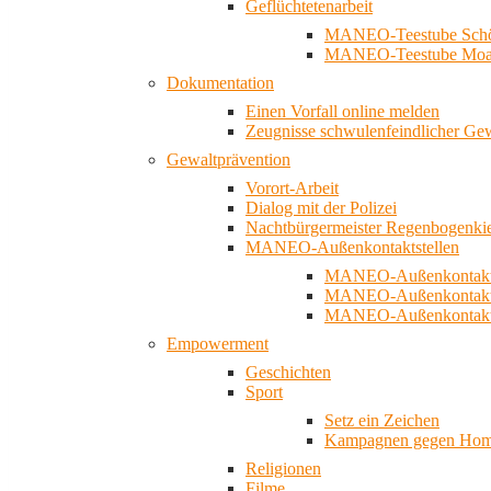
Geflüchtetenarbeit
MANEO-Teestube Schö
MANEO-Teestube Moa
Dokumentation
Einen Vorfall online melden
Zeugnisse schwulenfeindlicher Ge
Gewaltprävention
Vorort-Arbeit
Dialog mit der Polizei
Nachtbürgermeister Regenbogenki
MANEO-Außenkontaktstellen
MANEO-Außenkontakts
MANEO-Außenkontakts
MANEO-Außenkontaktst
Empowerment
Geschichten
Sport
Setz ein Zeichen
Kampagnen gegen Homo
Religionen
Filme