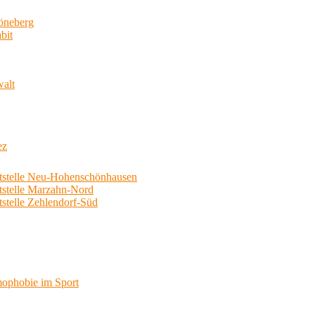
neberg
bit
walt
ez
telle Neu-Hohenschönhausen
telle Marzahn-Nord
elle Zehlendorf-Süd
phobie im Sport