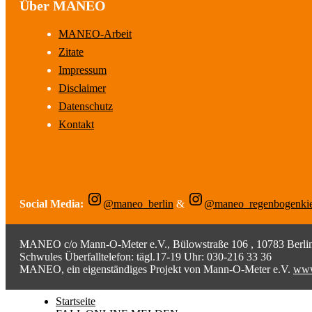
Über MANEO
MANEO-Arbeit
Zitate
Impressum
Disclaimer
Datenschutz
Kontakt
Social Media:
@maneo_berlin
&
@maneo_regenbogenki
MANEO c/o Mann-O-Meter e.V., Bülowstraße 106 , 10783 Berlin;
Schwules Überfalltelefon: tägl.17-19 Uhr: 030-216 33 36
MANEO, ein eigenständiges Projekt von Mann-O-Meter e.V.
www
Startseite