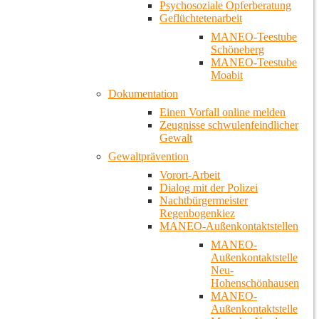
Psychosoziale Opferberatung
Geflüchtetenarbeit
MANEO-Teestube
Schöneberg
MANEO-Teestube
Moabit
Dokumentation
Einen Vorfall online melden
Zeugnisse schwulenfeindlicher
Gewalt
Gewaltprävention
Vorort-Arbeit
Dialog mit der Polizei
Nachtbürgermeister
Regenbogenkiez
MANEO-Außenkontaktstellen
MANEO-
Außenkontaktstelle
Neu-
Hohenschönhausen
MANEO-
Außenkontaktstelle