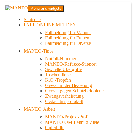
Zum
MANEO
Menu and widgets
Inhalt
Das schwule Anti-Gewalt-Projekt in Berlin
springen
Startseite
FALL ONLINE MELDEN
Fallmeldung für Männer
Fallmeldung für Frauen
Fallmeldung für Diverse
MANEO-Tipps
Notfall-Nummern
MANEO-Refugee-Support
Sexuelle Übergriffe
Taschendiebe
K.O.-Tropfen
Gewalt in der Beziehung
Gewalt gegen Schutzbefohlene
Zwangsverheiratung
Gedächtnisprotokoll
MANEO-Arbeit
MANEO-Projekt-Profil
MANEO-QM-Leitbild-Ziele
Opferhilfe