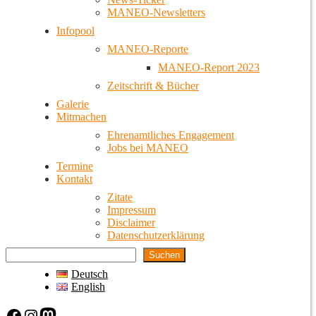
MANEO-Newsletters
Infopool
MANEO-Reporte
MANEO-Report 2023
Zeitschrift & Bücher
Galerie
Mitmachen
Ehrenamtliches Engagement
Jobs bei MANEO
Termine
Kontakt
Zitate
Impressum
Disclaimer
Datenschutzerklärung
Suchen
Deutsch
English
Facebook
Instagram
Mastodon