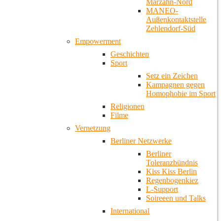
Marzahn-Nord
MANEO-
Außenkontaktstelle
Zehlendorf-Süd
Empowerment
Geschichten
Sport
Setz ein Zeichen
Kampagnen gegen
Homophobie im Sport
Religionen
Filme
Vernetzung
Berliner Netzwerke
Berliner
Toleranzbündnis
Kiss Kiss Berlin
Regenbogenkiez
L-Support
Soireeen und Talks
International