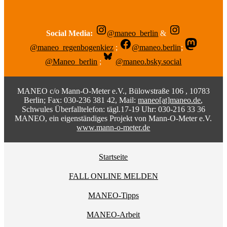
Social Media:
@maneo_berlin
&
@maneo_regenbogenkiez
;
@maneo.berlin
;
@Maneo_berlin
;
@maneo.bsky.social
MANEO c/o Mann-O-Meter e.V., Bülowstraße 106 , 10783
Berlin; Fax: 030-236 381 42, Mail:
maneo[at]maneo.de
,
Schwules Überfalltelefon: tägl.17-19 Uhr: 030-216 33 36
MANEO, ein eigenständiges Projekt von Mann-O-Meter e.V.
www.mann-o-meter.de
Startseite
FALL ONLINE MELDEN
MANEO-Tipps
MANEO-Arbeit