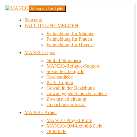
Zum
MANEO
Menu and widgets
Inhalt
Das schwule Anti-Gewalt-Projekt in Berlin
springen
Startseite
FALL ONLINE MELDEN
Fallmeldung für Männer
Fallmeldung für Frauen
Fallmeldung für Diverse
MANEO-Tipps
Notfall-Nummern
MANEO-Refugee-Support
Sexuelle Übergriffe
Taschendiebe
K.O.-Tropfen
Gewalt in der Beziehung
Gewalt gegen Schutzbefohlene
Zwangsverheiratung
Gedächtnisprotokoll
MANEO-Arbeit
MANEO-Projekt-Profil
MANEO-QM-Leitbild-Ziele
Opferhilfe