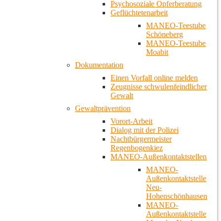
Psychosoziale Opferberatung
Geflüchtetenarbeit
MANEO-Teestube
Schöneberg
MANEO-Teestube
Moabit
Dokumentation
Einen Vorfall online melden
Zeugnisse schwulenfeindlicher
Gewalt
Gewaltprävention
Vorort-Arbeit
Dialog mit der Polizei
Nachtbürgermeister
Regenbogenkiez
MANEO-Außenkontaktstellen
MANEO-
Außenkontaktstelle
Neu-
Hohenschönhausen
MANEO-
Außenkontaktstelle