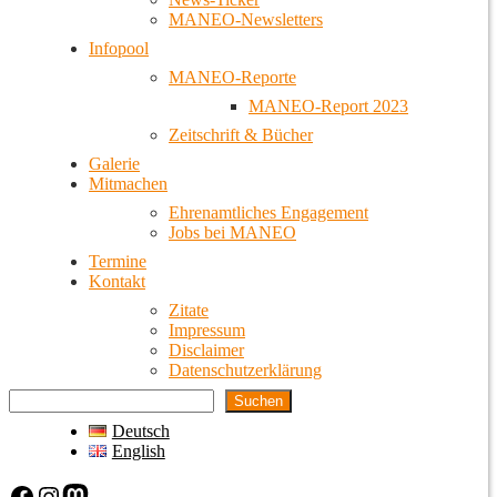
MANEO-Newsletters
Infopool
MANEO-Reporte
MANEO-Report 2023
Zeitschrift & Bücher
Galerie
Mitmachen
Ehrenamtliches Engagement
Jobs bei MANEO
Termine
Kontakt
Zitate
Impressum
Disclaimer
Datenschutzerklärung
Suchen
Deutsch
English
Facebook
Instagram
Mastodon