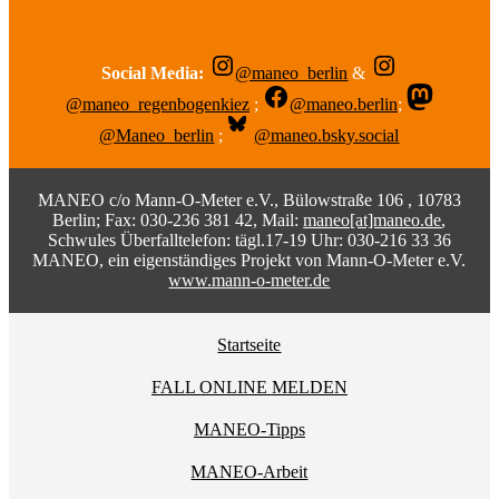
Social Media:
@maneo_berlin
&
@maneo_regenbogenkiez
;
@maneo.berlin
;
@Maneo_berlin
;
@maneo.bsky.social
MANEO c/o Mann-O-Meter e.V., Bülowstraße 106 , 10783
Berlin; Fax: 030-236 381 42, Mail:
maneo[at]maneo.de
,
Schwules Überfalltelefon: tägl.17-19 Uhr: 030-216 33 36
MANEO, ein eigenständiges Projekt von Mann-O-Meter e.V.
www.mann-o-meter.de
Startseite
FALL ONLINE MELDEN
MANEO-Tipps
MANEO-Arbeit