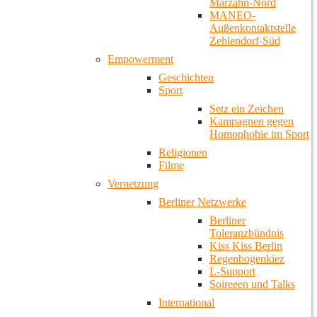
Marzahn-Nord
MANEO-
Außenkontaktstelle
Zehlendorf-Süd
Empowerment
Geschichten
Sport
Setz ein Zeichen
Kampagnen gegen
Homophobie im Sport
Religionen
Filme
Vernetzung
Berliner Netzwerke
Berliner
Toleranzbündnis
Kiss Kiss Berlin
Regenbogenkiez
L-Support
Soireeen und Talks
International