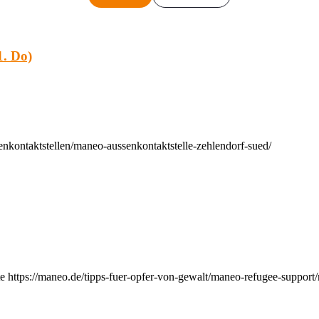
. Do)
nkontaktstellen/maneo-aussenkontaktstelle-zehlendorf-sued/
e https://maneo.de/tipps-fuer-opfer-von-gewalt/maneo-refugee-support