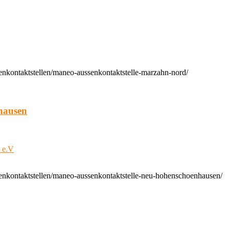
enkontaktstellen/maneo-aussenkontaktstelle-marzahn-nord/
hausen
t e.V
enkontaktstellen/maneo-aussenkontaktstelle-neu-hohenschoenhausen/