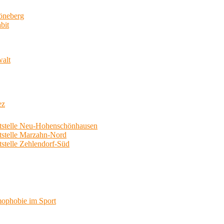
neberg
bit
walt
ez
telle Neu-Hohenschönhausen
telle Marzahn-Nord
elle Zehlendorf-Süd
phobie im Sport