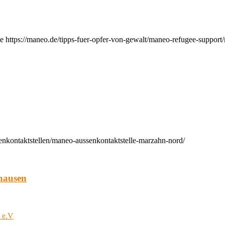
e https://maneo.de/tipps-fuer-opfer-von-gewalt/maneo-refugee-support
enkontaktstellen/maneo-aussenkontaktstelle-marzahn-nord/
hausen
t e.V