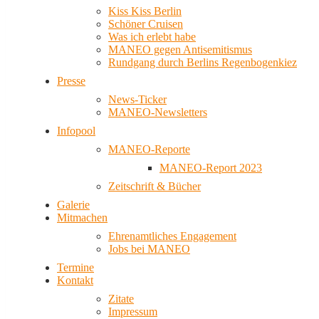
Kiss Kiss Berlin
Schöner Cruisen
Was ich erlebt habe
MANEO gegen Antisemitismus
Rundgang durch Berlins Regenbogenkiez
Presse
News-Ticker
MANEO-Newsletters
Infopool
MANEO-Reporte
MANEO-Report 2023
Zeitschrift & Bücher
Galerie
Mitmachen
Ehrenamtliches Engagement
Jobs bei MANEO
Termine
Kontakt
Zitate
Impressum