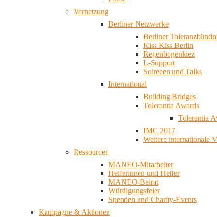
Vernetzung
Berliner Netzwerke
Berliner Toleranzbündn
Kiss Kiss Berlin
Regenbogenkiez
L-Support
Soireeen und Talks
International
Building Bridges
Tolerantia Awards
Tolerantia 
IMC 2017
Weitere internationale 
Ressourcen
MANEO-Mitarbeiter
Helferinnen und Helfer
MANEO-Beirat
Würdigungsfeier
Spenden und Charity-Events
Kampagne & Aktionen