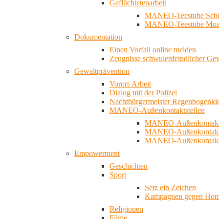
Geflüchtetenarbeit
MANEO-Teestube Schö
MANEO-Teestube Moa
Dokumentation
Einen Vorfall online melden
Zeugnisse schwulenfeindlicher Ge
Gewaltprävention
Vorort-Arbeit
Dialog mit der Polizei
Nachtbürgermeister Regenbogenki
MANEO-Außenkontaktstellen
MANEO-Außenkontakts
MANEO-Außenkontakts
MANEO-Außenkontaktst
Empowerment
Geschichten
Sport
Setz ein Zeichen
Kampagnen gegen Homo
Religionen
Filme