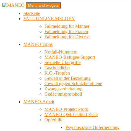
Zum
Menu and widgets
Inhalt
Startseite
springen
Das schwule Anti-Gewalt-Projekt in Berlin
FALL ONLINE MELDEN
MANEO
Fallmeldung für Männer
Fallmeldung für Frauen
Fallmeldung für Diverse
MANEO-Tipps
Notfall-Nummern
MANEO-Refugee-Support
Sexuelle Übergriffe
Taschendiebe
K.O.-Tropfen
Gewalt in der Beziehung
Gewalt gegen Schutzbefohlene
Zwangsverheiratung
Gedächtnisprotokoll
MANEO-Arbeit
MANEO-Projekt-Profil
MANEO-QM-Leitbild-Ziele
Opferhilfe
Psychosoziale Opferberatung