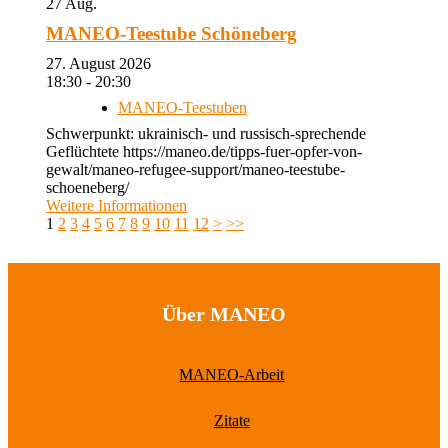
27
Aug.
MANEO-Teestube Schöneberg
27. August 2026
18:30 - 20:30
MANEO-Teestuben
Schwerpunkt: ukrainisch- und russisch-sprechende
Geflüchtete https://maneo.de/tipps-fuer-opfer-von-
gewalt/maneo-refugee-support/maneo-teestube-
schoeneberg/
Weitere Informationen
1
2
3
4
5
6
7
8
9
10
11
12
>
>>
Über MANEO
MANEO-Arbeit
Zitate