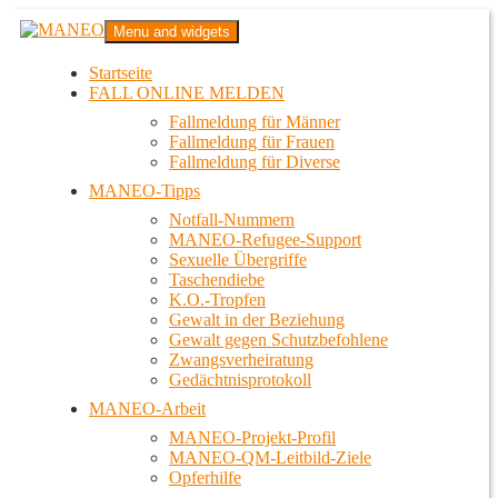
Zum
MANEO
Menu and widgets
Inhalt
Das schwule Anti-Gewalt-Projekt in Berlin
springen
Startseite
FALL ONLINE MELDEN
Fallmeldung für Männer
Fallmeldung für Frauen
Fallmeldung für Diverse
MANEO-Tipps
Notfall-Nummern
MANEO-Refugee-Support
Sexuelle Übergriffe
Taschendiebe
K.O.-Tropfen
Gewalt in der Beziehung
Gewalt gegen Schutzbefohlene
Zwangsverheiratung
Gedächtnisprotokoll
MANEO-Arbeit
MANEO-Projekt-Profil
MANEO-QM-Leitbild-Ziele
Opferhilfe