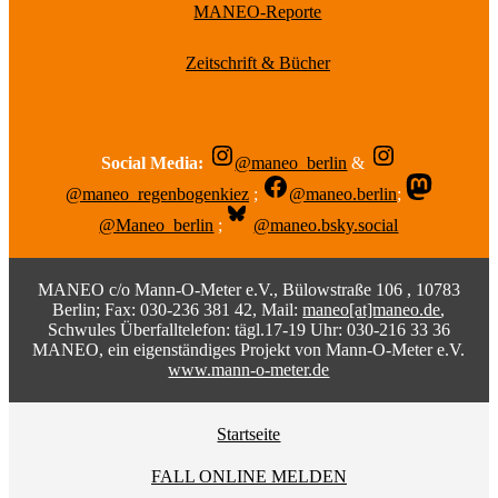
MANEO-Reporte
Zeitschrift & Bücher
Social Media:
@maneo_berlin
&
@maneo_regenbogenkiez
;
@maneo.berlin
;
@Maneo_berlin
;
@maneo.bsky.social
MANEO c/o Mann-O-Meter e.V., Bülowstraße 106 , 10783
Berlin; Fax: 030-236 381 42, Mail:
maneo[at]maneo.de
,
Schwules Überfalltelefon: tägl.17-19 Uhr: 030-216 33 36
MANEO, ein eigenständiges Projekt von Mann-O-Meter e.V.
www.mann-o-meter.de
Startseite
FALL ONLINE MELDEN