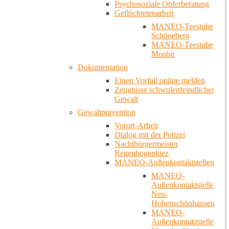
Psychosoziale Opferberatung
Geflüchtetenarbeit
MANEO-Teestube
Schöneberg
MANEO-Teestube
Moabit
Dokumentation
Einen Vorfall online melden
Zeugnisse schwulenfeindlicher
Gewalt
Gewaltprävention
Vorort-Arbeit
Dialog mit der Polizei
Nachtbürgermeister
Regenbogenkiez
MANEO-Außenkontaktstellen
MANEO-
Außenkontaktstelle
Neu-
Hohenschönhausen
MANEO-
Außenkontaktstelle