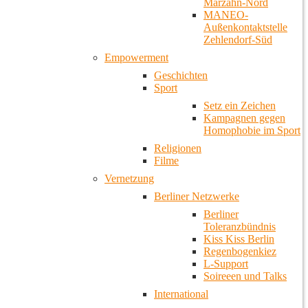
Marzahn-Nord
MANEO-
Außenkontaktstelle
Zehlendorf-Süd
Empowerment
Geschichten
Sport
Setz ein Zeichen
Kampagnen gegen
Homophobie im Sport
Religionen
Filme
Vernetzung
Berliner Netzwerke
Berliner
Toleranzbündnis
Kiss Kiss Berlin
Regenbogenkiez
L-Support
Soireeen und Talks
International