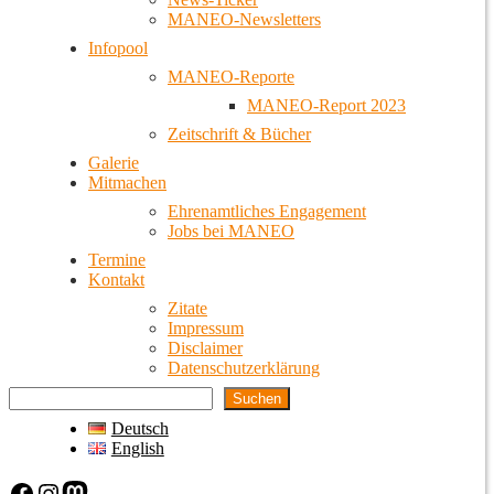
MANEO-Newsletters
Infopool
MANEO-Reporte
MANEO-Report 2023
Zeitschrift & Bücher
Galerie
Mitmachen
Ehrenamtliches Engagement
Jobs bei MANEO
Termine
Kontakt
Zitate
Impressum
Disclaimer
Datenschutzerklärung
Suchen
Deutsch
English
Facebook
Instagram
Mastodon