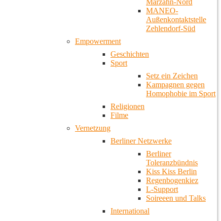
Marzahn-Nord
MANEO-
Außenkontaktstelle
Zehlendorf-Süd
Empowerment
Geschichten
Sport
Setz ein Zeichen
Kampagnen gegen
Homophobie im Sport
Religionen
Filme
Vernetzung
Berliner Netzwerke
Berliner
Toleranzbündnis
Kiss Kiss Berlin
Regenbogenkiez
L-Support
Soireeen und Talks
International