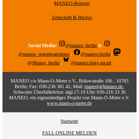
MANEO-Reporte
Zeitschrift & Bücher
Social Media:
@maneo_berlin
&
@maneo_regenbogenkiez
;
@maneo.berlin
;
@Maneo_berlin
;
@maneo.bsky.social
MANEO c/o Mann-O-Meter e.V., Bülowstraße 106 , 10783
Berlin; Fax: 030-236 381 42, Mail:
maneo[at]maneo.de
,
Schwules Überfalltelefon: tägl.17-19 Uhr: 030-216 33 36
MANEO, ein eigenständiges Projekt von Mann-O-Meter e.V.
www.mann-o-meter.de
Startseite
FALL ONLINE MELDEN