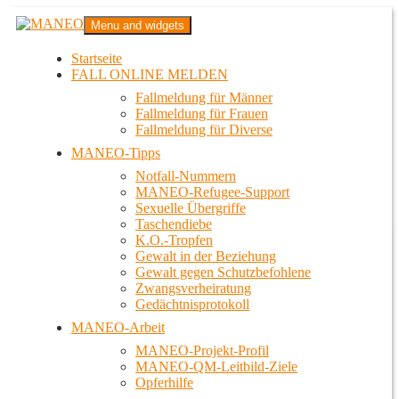
Zum
MANEO
Menu and widgets
Inhalt
Das schwule Anti-Gewalt-Projekt in Berlin
springen
Startseite
FALL ONLINE MELDEN
Fallmeldung für Männer
Fallmeldung für Frauen
Fallmeldung für Diverse
MANEO-Tipps
Notfall-Nummern
MANEO-Refugee-Support
Sexuelle Übergriffe
Taschendiebe
K.O.-Tropfen
Gewalt in der Beziehung
Gewalt gegen Schutzbefohlene
Zwangsverheiratung
Gedächtnisprotokoll
MANEO-Arbeit
MANEO-Projekt-Profil
MANEO-QM-Leitbild-Ziele
Opferhilfe