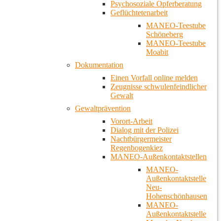
Psychosoziale Opferberatung
Geflüchtetenarbeit
MANEO-Teestube
Schöneberg
MANEO-Teestube
Moabit
Dokumentation
Einen Vorfall online melden
Zeugnisse schwulenfeindlicher
Gewalt
Gewaltprävention
Vorort-Arbeit
Dialog mit der Polizei
Nachtbürgermeister
Regenbogenkiez
MANEO-Außenkontaktstellen
MANEO-
Außenkontaktstelle
Neu-
Hohenschönhausen
MANEO-
Außenkontaktstelle