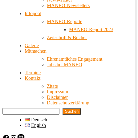
MANEO-Newsletters
Infopool
MANEO-Reporte
MANEO-Report 2023
Zeitschrift & Bücher
Galerie
Mitmachen
Ehrenamtliches Engagement
Jobs bei MANEO
Termine
Kontakt
Zitate
Impressum
Disclaimer
Datenschutzerklärung
Suchen
Deutsch
English
Facebook
Instagram
Mastodon