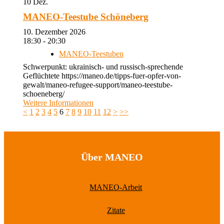
10
Dez.
MANEO-Teestube Schöneberg
10. Dezember 2026
18:30 - 20:30
MANEO-Teestuben
Schwerpunkt: ukrainisch- und russisch-sprechende
Geflüchtete https://maneo.de/tipps-fuer-opfer-von-
gewalt/maneo-refugee-support/maneo-teestube-
schoeneberg/
Weitere Informationen
<
1
2
3
4
5
6
7
8
9
10
11
12
>
>>
Über MANEO
MANEO-Arbeit
Zitate