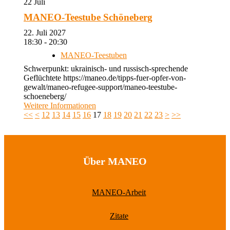
22
Juli
MANEO-Teestube Schöneberg
22. Juli 2027
18:30 - 20:30
MANEO-Teestuben
Schwerpunkt: ukrainisch- und russisch-sprechende
Geflüchtete https://maneo.de/tipps-fuer-opfer-von-
gewalt/maneo-refugee-support/maneo-teestube-
schoeneberg/
Weitere Informationen
<<
<
12
13
14
15
16
17
18
19
20
21
22
23
>
>>
Über MANEO
MANEO-Arbeit
Zitate