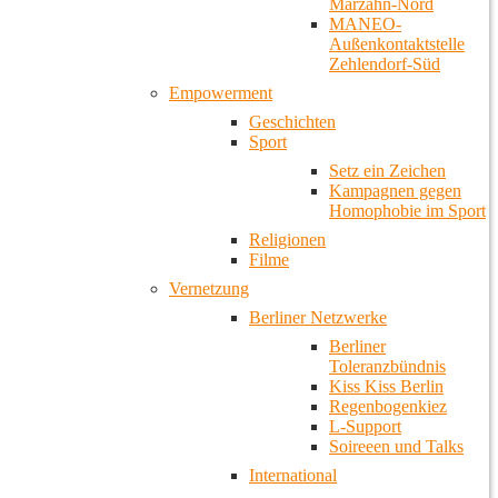
Marzahn-Nord
MANEO-
Außenkontaktstelle
Zehlendorf-Süd
Empowerment
Geschichten
Sport
Setz ein Zeichen
Kampagnen gegen
Homophobie im Sport
Religionen
Filme
Vernetzung
Berliner Netzwerke
Berliner
Toleranzbündnis
Kiss Kiss Berlin
Regenbogenkiez
L-Support
Soireeen und Talks
International