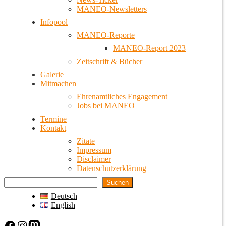
MANEO-Newsletters
Infopool
MANEO-Reporte
MANEO-Report 2023
Zeitschrift & Bücher
Galerie
Mitmachen
Ehrenamtliches Engagement
Jobs bei MANEO
Termine
Kontakt
Zitate
Impressum
Disclaimer
Datenschutzerklärung
Suchen
Deutsch
English
Facebook
Instagram
Mastodon