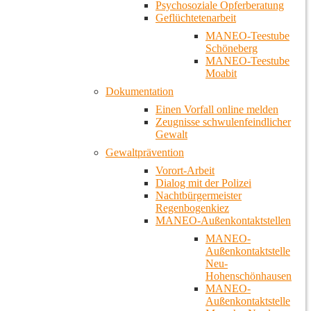
Psychosoziale Opferberatung
Geflüchtetenarbeit
MANEO-Teestube
Schöneberg
MANEO-Teestube
Moabit
Dokumentation
Einen Vorfall online melden
Zeugnisse schwulenfeindlicher
Gewalt
Gewaltprävention
Vorort-Arbeit
Dialog mit der Polizei
Nachtbürgermeister
Regenbogenkiez
MANEO-Außenkontaktstellen
MANEO-
Außenkontaktstelle
Neu-
Hohenschönhausen
MANEO-
Außenkontaktstelle