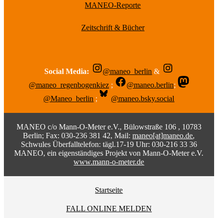
MANEO-Reporte
Zeitschrift & Bücher
Social Media:
@maneo_berlin
&
@maneo_regenbogenkiez
;
@maneo.berlin
;
@Maneo_berlin
;
@maneo.bsky.social
MANEO c/o Mann-O-Meter e.V., Bülowstraße 106 , 10783
Berlin; Fax: 030-236 381 42, Mail:
maneo[at]maneo.de
,
Schwules Überfalltelefon: tägl.17-19 Uhr: 030-216 33 36
MANEO, ein eigenständiges Projekt von Mann-O-Meter e.V.
www.mann-o-meter.de
Startseite
FALL ONLINE MELDEN