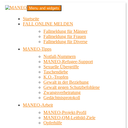
Zum
MANEO
Menu and widgets
Inhalt
Das schwule Anti-Gewalt-Projekt in Berlin
springen
Startseite
FALL ONLINE MELDEN
Fallmeldung für Männer
Fallmeldung für Frauen
Fallmeldung für Diverse
MANEO-Tipps
Notfall-Nummern
MANEO-Refugee-Support
Sexuelle Übergriffe
Taschendiebe
K.O.-Tropfen
Gewalt in der Beziehung
Gewalt gegen Schutzbefohlene
Zwangsverheiratung
Gedächtnisprotokoll
MANEO-Arbeit
MANEO-Projekt-Profil
MANEO-QM-Leitbild-Ziele
Opferhilfe