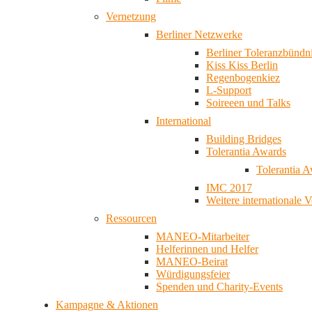
Vernetzung
Berliner Netzwerke
Berliner Toleranzbündn
Kiss Kiss Berlin
Regenbogenkiez
L-Support
Soireeen und Talks
International
Building Bridges
Tolerantia Awards
Tolerantia 
IMC 2017
Weitere internationale 
Ressourcen
MANEO-Mitarbeiter
Helferinnen und Helfer
MANEO-Beirat
Würdigungsfeier
Spenden und Charity-Events
Kampagne & Aktionen