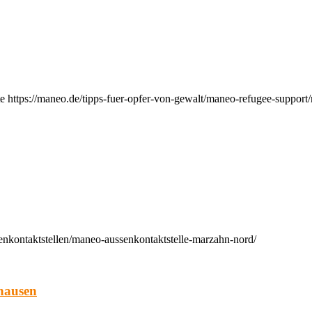
e https://maneo.de/tipps-fuer-opfer-von-gewalt/maneo-refugee-support
enkontaktstellen/maneo-aussenkontaktstelle-marzahn-nord/
hausen