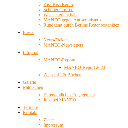
Kiss Kiss Berlin
Schöner Cruisen
Was ich erlebt habe
MANEO gegen Antisemitismus
Rundgang durch Berlins Regenbogenkiez
Presse
News-Ticker
MANEO-Newsletters
Infopool
MANEO-Reporte
MANEO-Report 2023
Zeitschrift & Bücher
Galerie
Mitmachen
Ehrenamtliches Engagement
Jobs bei MANEO
Termine
Kontakt
Zitate
Impressum