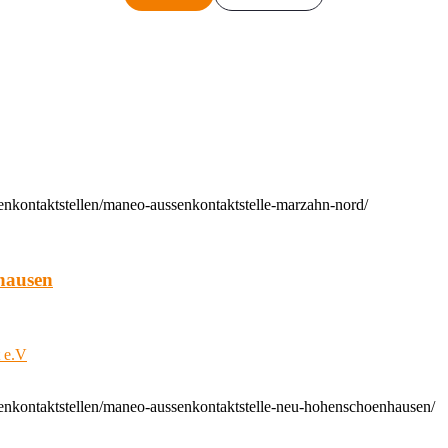
enkontaktstellen/maneo-aussenkontaktstelle-marzahn-nord/
hausen
t e.V
enkontaktstellen/maneo-aussenkontaktstelle-neu-hohenschoenhausen/