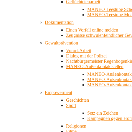
Geflüchtetenarbeit
MANEO-Teestube Schö
MANEO-Teestube Moa
Dokumentation
Einen Vorfall online melden
Zeugnisse schwulenfeindlicher Ge
Gewaltprävention
Vorort-Arbeit
Dialog mit der Polizei
Nachtbürgermeister Regenbogenki
MANEO-Außenkontaktstellen
MANEO-Außenkontakts
MANEO-Außenkontakts
MANEO-Außenkontaktst
Empowerment
Geschichten
Sport
Setz ein Zeichen
Kampagnen gegen Homo
Religionen
Filme