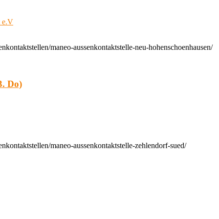
t e.V
enkontaktstellen/maneo-aussenkontaktstelle-neu-hohenschoenhausen/
. Do)
nkontaktstellen/maneo-aussenkontaktstelle-zehlendorf-sued/