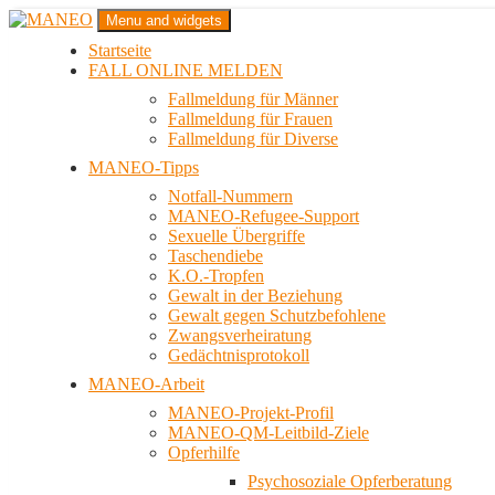
Zum
Menu and widgets
Inhalt
Startseite
springen
Das schwule Anti-Gewalt-Projekt in Berlin
FALL ONLINE MELDEN
MANEO
Fallmeldung für Männer
Fallmeldung für Frauen
Fallmeldung für Diverse
MANEO-Tipps
Notfall-Nummern
MANEO-Refugee-Support
Sexuelle Übergriffe
Taschendiebe
K.O.-Tropfen
Gewalt in der Beziehung
Gewalt gegen Schutzbefohlene
Zwangsverheiratung
Gedächtnisprotokoll
MANEO-Arbeit
MANEO-Projekt-Profil
MANEO-QM-Leitbild-Ziele
Opferhilfe
Psychosoziale Opferberatung