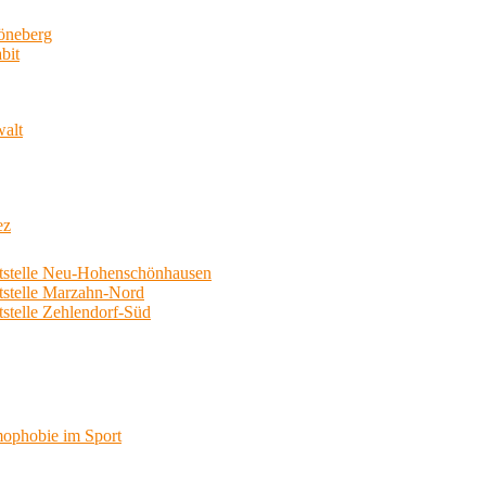
neberg
bit
walt
ez
telle Neu-Hohenschönhausen
telle Marzahn-Nord
elle Zehlendorf-Süd
phobie im Sport