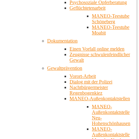
Psychosoziale Opferberatung
Geflüchtetenarbeit
MANEO-Teestube
Schöneberg
MANEO-Teestube
Moabit
Dokumentation
Einen Vorfall online melden
Zeugnisse schwulenfeindlicher
Gewalt
Gewaltprävention
Vorort-Arbeit
Dialog mit der Polizei
Nachtbürgermeister
Regenbogenkiez
MANEO-Außenkontaktstellen
MANEO-
Außenkontaktstelle
Neu-
Hohenschönhausen
MANEO-
Außenkontaktstelle