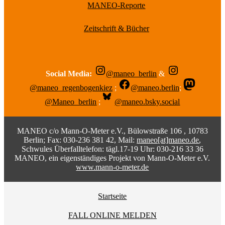
MANEO-Reporte
Zeitschrift & Bücher
Social Media:
@maneo_berlin
&
@maneo_regenbogenkiez
;
@maneo.berlin
;
@Maneo_berlin
;
@maneo.bsky.social
MANEO c/o Mann-O-Meter e.V., Bülowstraße 106 , 10783
Berlin; Fax: 030-236 381 42, Mail:
maneo[at]maneo.de
,
Schwules Überfalltelefon: tägl.17-19 Uhr: 030-216 33 36
MANEO, ein eigenständiges Projekt von Mann-O-Meter e.V.
www.mann-o-meter.de
Startseite
FALL ONLINE MELDEN