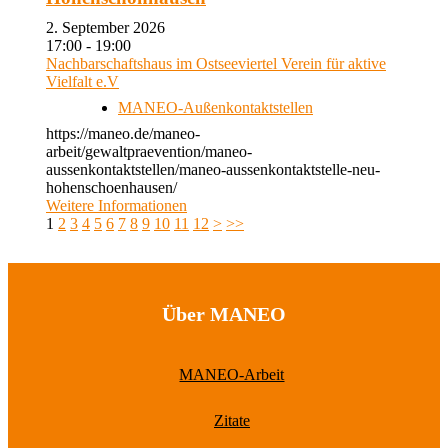
2. September 2026
17:00 - 19:00
Nachbarschaftshaus im Ostseeviertel Verein für aktive
Vielfalt e.V
MANEO-Außenkontaktstellen
https://maneo.de/maneo-
arbeit/gewaltpraevention/maneo-
aussenkontaktstellen/maneo-aussenkontaktstelle-neu-
hohenschoenhausen/
Weitere Informationen
1
2
3
4
5
6
7
8
9
10
11
12
>
>>
Über MANEO
MANEO-Arbeit
Zitate