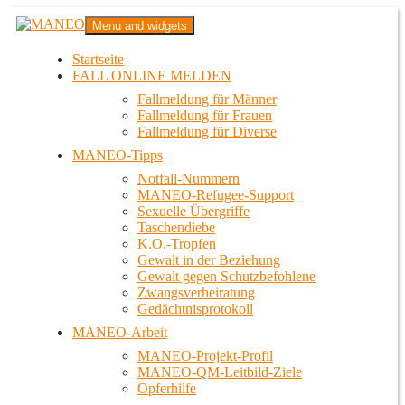
Zum
MANEO
Menu and widgets
Inhalt
Das schwule Anti-Gewalt-Projekt in Berlin
springen
Startseite
FALL ONLINE MELDEN
Fallmeldung für Männer
Fallmeldung für Frauen
Fallmeldung für Diverse
MANEO-Tipps
Notfall-Nummern
MANEO-Refugee-Support
Sexuelle Übergriffe
Taschendiebe
K.O.-Tropfen
Gewalt in der Beziehung
Gewalt gegen Schutzbefohlene
Zwangsverheiratung
Gedächtnisprotokoll
MANEO-Arbeit
MANEO-Projekt-Profil
MANEO-QM-Leitbild-Ziele
Opferhilfe