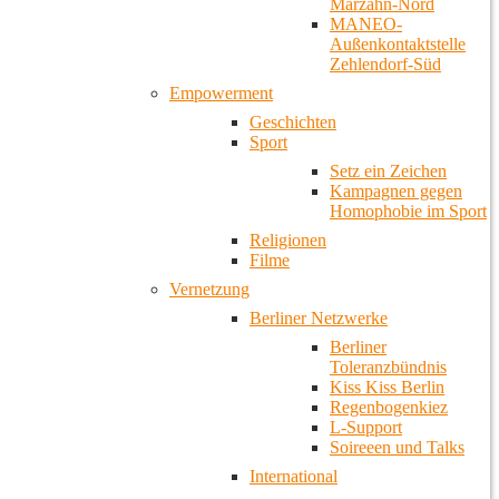
Marzahn-Nord
MANEO-
Außenkontaktstelle
Zehlendorf-Süd
Empowerment
Geschichten
Sport
Setz ein Zeichen
Kampagnen gegen
Homophobie im Sport
Religionen
Filme
Vernetzung
Berliner Netzwerke
Berliner
Toleranzbündnis
Kiss Kiss Berlin
Regenbogenkiez
L-Support
Soireeen und Talks
International