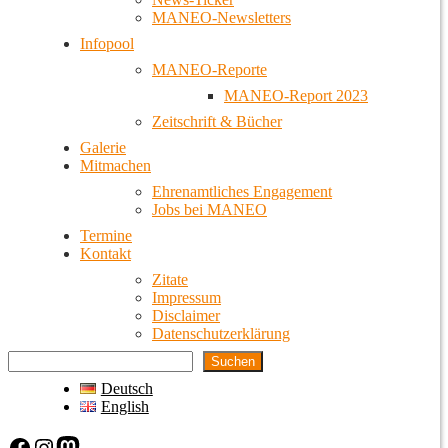
MANEO-Newsletters
Infopool
MANEO-Reporte
MANEO-Report 2023
Zeitschrift & Bücher
Galerie
Mitmachen
Ehrenamtliches Engagement
Jobs bei MANEO
Termine
Kontakt
Zitate
Impressum
Disclaimer
Datenschutzerklärung
Suchen
Deutsch
English
Facebook
Instagram
Mastodon