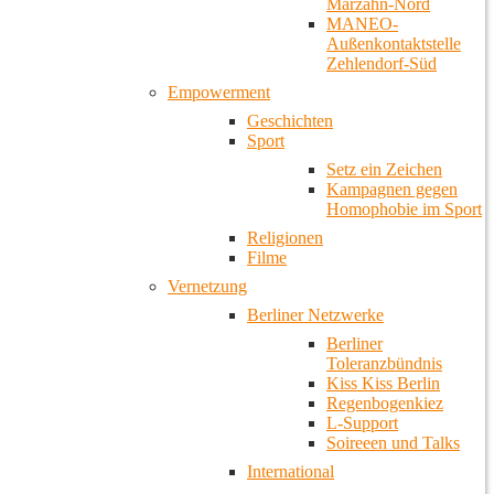
Marzahn-Nord
MANEO-
Außenkontaktstelle
Zehlendorf-Süd
Empowerment
Geschichten
Sport
Setz ein Zeichen
Kampagnen gegen
Homophobie im Sport
Religionen
Filme
Vernetzung
Berliner Netzwerke
Berliner
Toleranzbündnis
Kiss Kiss Berlin
Regenbogenkiez
L-Support
Soireeen und Talks
International