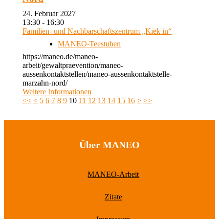
24. Februar 2027
13:30 - 16:30
Familien- und Nachbarschaftszentrum „Kiek in“
MANEO-Teestuben
https://maneo.de/maneo-
arbeit/gewaltpraevention/maneo-
aussenkontaktstellen/maneo-aussenkontaktstelle-
marzahn-nord/
Weitere Informationen
<<
<
5
6
7
8
9
10
11
12
13
14
15
16
>
>>
Über MANEO
MANEO-Arbeit
Zitate