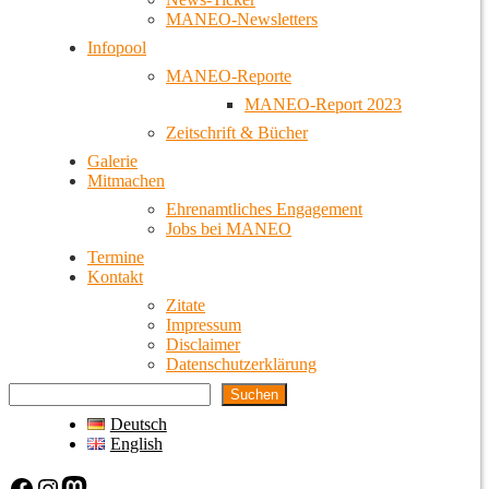
MANEO-Newsletters
Infopool
MANEO-Reporte
MANEO-Report 2023
Zeitschrift & Bücher
Galerie
Mitmachen
Ehrenamtliches Engagement
Jobs bei MANEO
Termine
Kontakt
Zitate
Impressum
Disclaimer
Datenschutzerklärung
Suchen
Deutsch
English
Facebook
Instagram
Mastodon