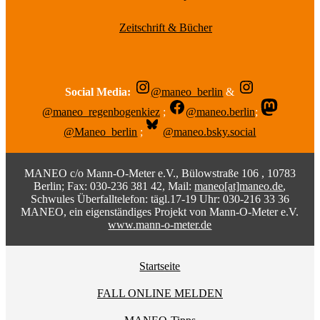
Zeitschrift & Bücher
Social Media:
@maneo_berlin
&
@maneo_regenbogenkiez
;
@maneo.berlin
;
@Maneo_berlin
;
@maneo.bsky.social
MANEO c/o Mann-O-Meter e.V., Bülowstraße 106 , 10783
Berlin; Fax: 030-236 381 42, Mail:
maneo[at]maneo.de
,
Schwules Überfalltelefon: tägl.17-19 Uhr: 030-216 33 36
MANEO, ein eigenständiges Projekt von Mann-O-Meter e.V.
www.mann-o-meter.de
Startseite
FALL ONLINE MELDEN