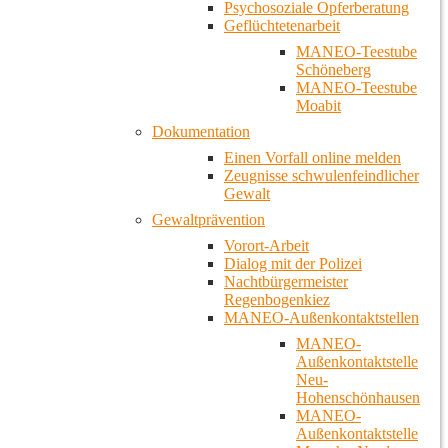
Psychosoziale Opferberatung
Geflüchtetenarbeit
MANEO-Teestube
Schöneberg
MANEO-Teestube
Moabit
Dokumentation
Einen Vorfall online melden
Zeugnisse schwulenfeindlicher
Gewalt
Gewaltprävention
Vorort-Arbeit
Dialog mit der Polizei
Nachtbürgermeister
Regenbogenkiez
MANEO-Außenkontaktstellen
MANEO-
Außenkontaktstelle
Neu-
Hohenschönhausen
MANEO-
Außenkontaktstelle