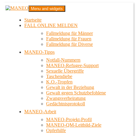
Zum
MANEO
Menu and widgets
Inhalt
Das schwule Anti-Gewalt-Projekt in Berlin
springen
Startseite
FALL ONLINE MELDEN
Fallmeldung für Männer
Fallmeldung für Frauen
Fallmeldung für Diverse
MANEO-Tipps
Notfall-Nummern
MANEO-Refugee-Support
Sexuelle Übergriffe
Taschendiebe
K.O.-Tropfen
Gewalt in der Beziehung
Gewalt gegen Schutzbefohlene
Zwangsverheiratung
Gedächtnisprotokoll
MANEO-Arbeit
MANEO-Projekt-Profil
MANEO-QM-Leitbild-Ziele
Opferhilfe