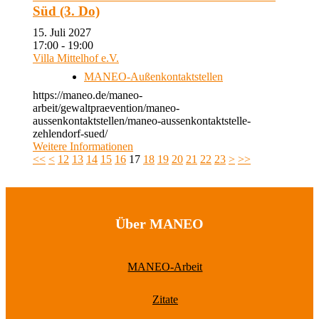
Süd (3. Do)
15. Juli 2027
17:00 - 19:00
Villa Mittelhof e.V.
MANEO-Außenkontaktstellen
https://maneo.de/maneo-
arbeit/gewaltpraevention/maneo-
aussenkontaktstellen/maneo-aussenkontaktstelle-
zehlendorf-sued/
Weitere Informationen
<<
<
12
13
14
15
16
17
18
19
20
21
22
23
>
>>
Über MANEO
MANEO-Arbeit
Zitate