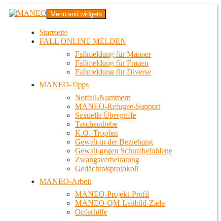
Zum
MANEO
Menu and widgets
Inhalt
Das schwule Anti-Gewalt-Projekt in Berlin
springen
Startseite
FALL ONLINE MELDEN
Fallmeldung für Männer
Fallmeldung für Frauen
Fallmeldung für Diverse
MANEO-Tipps
Notfall-Nummern
MANEO-Refugee-Support
Sexuelle Übergriffe
Taschendiebe
K.O.-Tropfen
Gewalt in der Beziehung
Gewalt gegen Schutzbefohlene
Zwangsverheiratung
Gedächtnisprotokoll
MANEO-Arbeit
MANEO-Projekt-Profil
MANEO-QM-Leitbild-Ziele
Opferhilfe