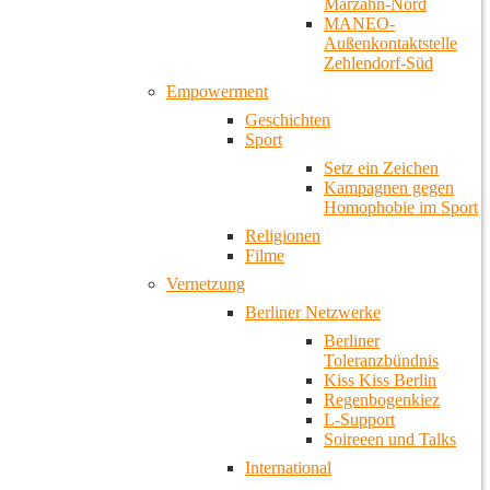
Marzahn-Nord
MANEO-
Außenkontaktstelle
Zehlendorf-Süd
Empowerment
Geschichten
Sport
Setz ein Zeichen
Kampagnen gegen
Homophobie im Sport
Religionen
Filme
Vernetzung
Berliner Netzwerke
Berliner
Toleranzbündnis
Kiss Kiss Berlin
Regenbogenkiez
L-Support
Soireeen und Talks
International