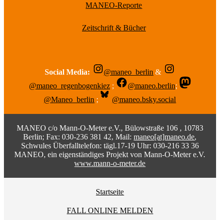
MANEO-Reporte
Zeitschrift & Bücher
Social Media:
@maneo_berlin
&
@maneo_regenbogenkiez
;
@maneo.berlin
;
@Maneo_berlin
;
@maneo.bsky.social
MANEO c/o Mann-O-Meter e.V., Bülowstraße 106 , 10783
Berlin; Fax: 030-236 381 42, Mail:
maneo[at]maneo.de
,
Schwules Überfalltelefon: tägl.17-19 Uhr: 030-216 33 36
MANEO, ein eigenständiges Projekt von Mann-O-Meter e.V.
www.mann-o-meter.de
Startseite
FALL ONLINE MELDEN