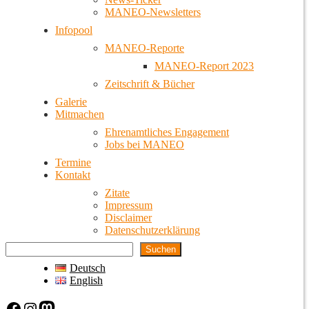
MANEO-Newsletters
Infopool
MANEO-Reporte
MANEO-Report 2023
Zeitschrift & Bücher
Galerie
Mitmachen
Ehrenamtliches Engagement
Jobs bei MANEO
Termine
Kontakt
Zitate
Impressum
Disclaimer
Datenschutzerklärung
Suchen
Deutsch
English
Facebook
Instagram
Mastodon