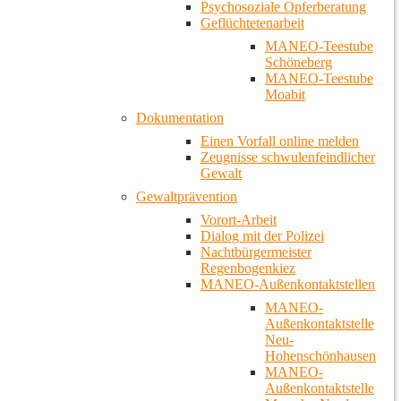
Psychosoziale Opferberatung
Geflüchtetenarbeit
MANEO-Teestube
Schöneberg
MANEO-Teestube
Moabit
Dokumentation
Einen Vorfall online melden
Zeugnisse schwulenfeindlicher
Gewalt
Gewaltprävention
Vorort-Arbeit
Dialog mit der Polizei
Nachtbürgermeister
Regenbogenkiez
MANEO-Außenkontaktstellen
MANEO-
Außenkontaktstelle
Neu-
Hohenschönhausen
MANEO-
Außenkontaktstelle