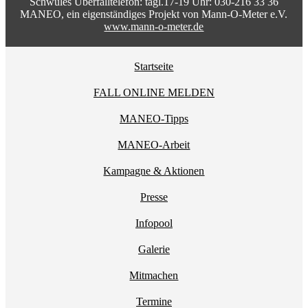
Schwules Überfalltelefon: tägl.17-19 Uhr: 030-216 33 36
MANEO, ein eigenständiges Projekt von Mann-O-Meter e.V.
www.mann-o-meter.de
Startseite
FALL ONLINE MELDEN
MANEO-Tipps
MANEO-Arbeit
Kampagne & Aktionen
Presse
Infopool
Galerie
Mitmachen
Termine