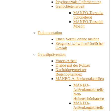
Psychosoziale Opferberatung
Geflüchtetenarbeit
MANEO-Teestube
Schöneberg
MANEO-Teestube
Moabit
Dokumentation
Einen Vorfall online melden
Zeugnisse schwulenfeindlicher
Gewalt
Gewaltprävention
Vorort-Arbeit
Dialog mit der Polizei
Nachtbürgermeister
Regenbogenkiez
MANEO-Außenkontaktstellen
MANEO-
Außenkontaktstelle
Neu-
Hohenschönhausen
MANEO-
Außenkontaktstelle