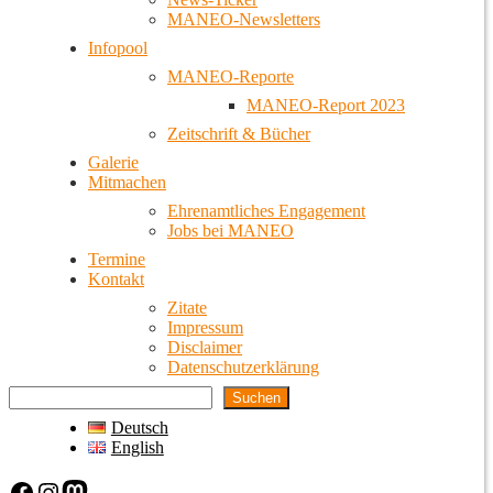
MANEO-Newsletters
Infopool
MANEO-Reporte
MANEO-Report 2023
Zeitschrift & Bücher
Galerie
Mitmachen
Ehrenamtliches Engagement
Jobs bei MANEO
Termine
Kontakt
Zitate
Impressum
Disclaimer
Datenschutzerklärung
Suchen
Deutsch
English
Facebook
Instagram
Mastodon