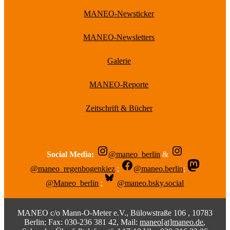
MANEO-Newsticker
MANEO-Newsletters
Galerie
MANEO-Reporte
Zeitschrift & Bücher
Social Media:
@maneo_berlin
&
@maneo_regenbogenkiez
;
@maneo.berlin
;
@Maneo_berlin
;
@maneo.bsky.social
MANEO c/o Mann-O-Meter e.V., Bülowstraße 106 , 10783
Berlin; Fax: 030-236 381 42, Mail:
maneo[at]maneo.de
,