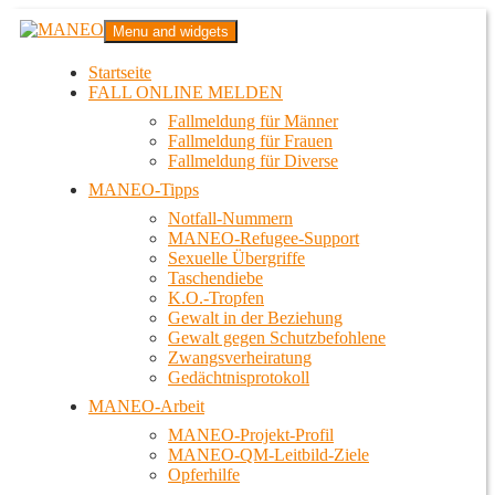
Zum
MANEO
Menu and widgets
Inhalt
Das schwule Anti-Gewalt-Projekt in Berlin
springen
Startseite
FALL ONLINE MELDEN
Fallmeldung für Männer
Fallmeldung für Frauen
Fallmeldung für Diverse
MANEO-Tipps
Notfall-Nummern
MANEO-Refugee-Support
Sexuelle Übergriffe
Taschendiebe
K.O.-Tropfen
Gewalt in der Beziehung
Gewalt gegen Schutzbefohlene
Zwangsverheiratung
Gedächtnisprotokoll
MANEO-Arbeit
MANEO-Projekt-Profil
MANEO-QM-Leitbild-Ziele
Opferhilfe