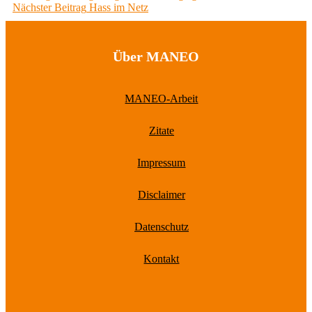
Next
post:
Nächster Beitrag
Hass im Netz
post:
Über MANEO
MANEO-Arbeit
Zitate
Impressum
Disclaimer
Datenschutz
Kontakt