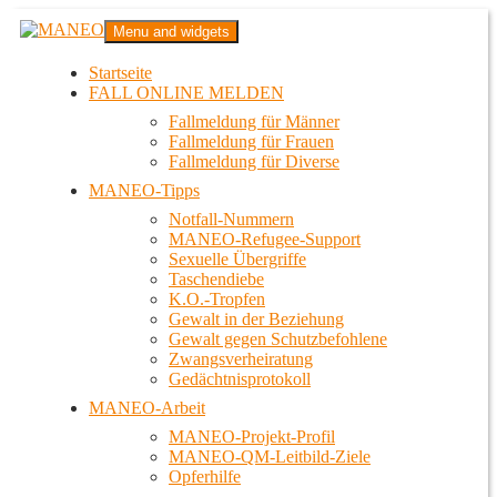
Zum
MANEO
Menu and widgets
Inhalt
Das schwule Anti-Gewalt-Projekt in Berlin
springen
Startseite
FALL ONLINE MELDEN
Fallmeldung für Männer
Fallmeldung für Frauen
Fallmeldung für Diverse
MANEO-Tipps
Notfall-Nummern
MANEO-Refugee-Support
Sexuelle Übergriffe
Taschendiebe
K.O.-Tropfen
Gewalt in der Beziehung
Gewalt gegen Schutzbefohlene
Zwangsverheiratung
Gedächtnisprotokoll
MANEO-Arbeit
MANEO-Projekt-Profil
MANEO-QM-Leitbild-Ziele
Opferhilfe