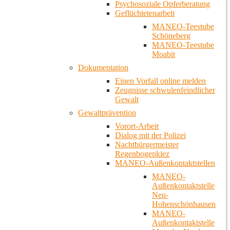
Psychosoziale Opferberatung
Geflüchtetenarbeit
MANEO-Teestube
Schöneberg
MANEO-Teestube
Moabit
Dokumentation
Einen Vorfall online melden
Zeugnisse schwulenfeindlicher
Gewalt
Gewaltprävention
Vorort-Arbeit
Dialog mit der Polizei
Nachtbürgermeister
Regenbogenkiez
MANEO-Außenkontaktstellen
MANEO-
Außenkontaktstelle
Neu-
Hohenschönhausen
MANEO-
Außenkontaktstelle