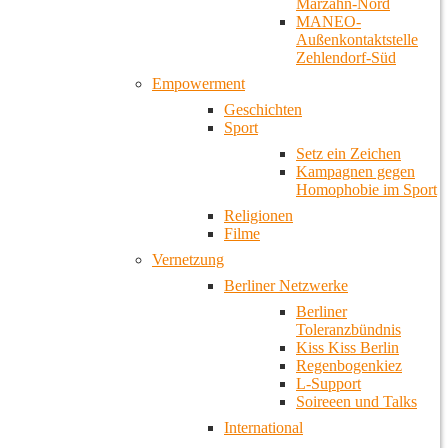
Marzahn-Nord
MANEO-
Außenkontaktstelle
Zehlendorf-Süd
Empowerment
Geschichten
Sport
Setz ein Zeichen
Kampagnen gegen
Homophobie im Sport
Religionen
Filme
Vernetzung
Berliner Netzwerke
Berliner
Toleranzbündnis
Kiss Kiss Berlin
Regenbogenkiez
L-Support
Soireeen und Talks
International