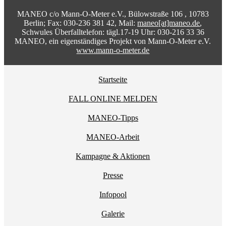
MANEO c/o Mann-O-Meter e.V., Bülowstraße 106 , 10783
Berlin; Fax: 030-236 381 42, Mail:
maneo[at]maneo.de
,
Schwules Überfalltelefon: tägl.17-19 Uhr: 030-216 33 36
MANEO, ein eigenständiges Projekt von Mann-O-Meter e.V.
www.mann-o-meter.de
Startseite
FALL ONLINE MELDEN
MANEO-Tipps
MANEO-Arbeit
Kampagne & Aktionen
Presse
Infopool
Galerie