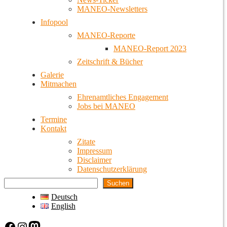
MANEO-Newsletters
Infopool
MANEO-Reporte
MANEO-Report 2023
Zeitschrift & Bücher
Galerie
Mitmachen
Ehrenamtliches Engagement
Jobs bei MANEO
Termine
Kontakt
Zitate
Impressum
Disclaimer
Datenschutzerklärung
Suchen
Deutsch
English
Facebook
Instagram
Mastodon