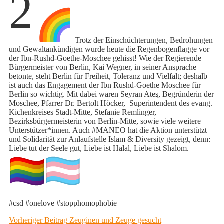
2
Trotz der Einschüchterungen, Bedrohungen
und Gewaltankündigen wurde heute die Regenbogenflagge vor
der Ibn-Rushd-Goethe-Moschee gehisst! Wie der Regierende
Bürgermeister von Berlin, Kai Wegner, in seiner Ansprache
betonte, steht Berlin für Freiheit, Toleranz und Vielfalt; deshalb
ist auch das Engagement der Ibn Rushd-Goethe Moschee für
Berlin so wichtig. Mit dabei waren Seyran Ateş, Begründerin der
Moschee, Pfarrer Dr. Bertolt Höcker, Superintendent des evang.
Kichenkreises Stadt-Mitte, Stefanie Remlinger,
Bezirksbürgermeisterin von Berlin-Mitte, sowie viele weitere
Unterstützer*innen. Auch #MANEO hat die Aktion unterstützt
und Solidarität zur Anlaufstelle Islam & Diversity gezeigt, denn:
Liebe tut der Seele gut, Liebe ist Halal, Liebe ist Shalom.
#csd #onelove #stopphomophobie
Beitragsnavigation
Previous
Vorheriger Beitrag
Zeuginen und Zeuge gesucht