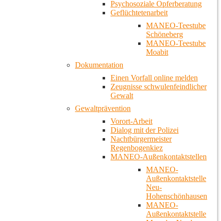
Psychosoziale Opferberatung
Geflüchtetenarbeit
MANEO-Teestube
Schöneberg
MANEO-Teestube
Moabit
Dokumentation
Einen Vorfall online melden
Zeugnisse schwulenfeindlicher
Gewalt
Gewaltprävention
Vorort-Arbeit
Dialog mit der Polizei
Nachtbürgermeister
Regenbogenkiez
MANEO-Außenkontaktstellen
MANEO-
Außenkontaktstelle
Neu-
Hohenschönhausen
MANEO-
Außenkontaktstelle