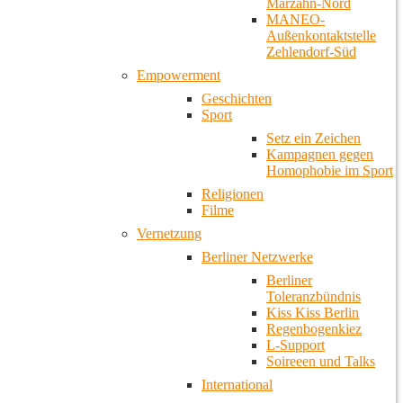
Marzahn-Nord
MANEO-
Außenkontaktstelle
Zehlendorf-Süd
Empowerment
Geschichten
Sport
Setz ein Zeichen
Kampagnen gegen
Homophobie im Sport
Religionen
Filme
Vernetzung
Berliner Netzwerke
Berliner
Toleranzbündnis
Kiss Kiss Berlin
Regenbogenkiez
L-Support
Soireeen und Talks
International