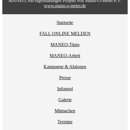
MANEO, ein eigenständiges Projekt von Mann-O-Meter e.V.
www.mann-o-meter.de
Startseite
FALL ONLINE MELDEN
MANEO-Tipps
MANEO-Arbeit
Kampagne & Aktionen
Presse
Infopool
Galerie
Mitmachen
Termine