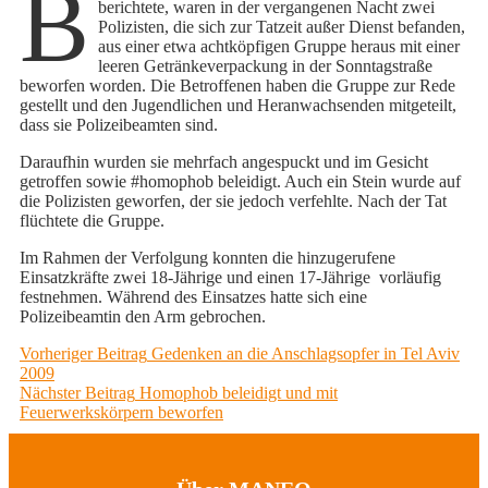
B
berichtete, waren in der vergangenen Nacht zwei
Polizisten, die sich zur Tatzeit außer Dienst befanden,
aus einer etwa achtköpfigen Gruppe heraus mit einer
leeren Getränkeverpackung in der Sonntagstraße
beworfen worden. Die Betroffenen haben die Gruppe zur Rede
gestellt und den Jugendlichen und Heranwachsenden mitgeteilt,
dass sie Polizeibeamten sind.
Daraufhin wurden sie mehrfach angespuckt und im Gesicht
getroffen sowie #homophob beleidigt. Auch ein Stein wurde auf
die Polizisten geworfen, der sie jedoch verfehlte. Nach der Tat
flüchtete die Gruppe.
Im Rahmen der Verfolgung konnten die hinzugerufene
Einsatzkräfte zwei 18-Jährige und einen 17-Jährige vorläufig
festnehmen. Während des Einsatzes hatte sich eine
Polizeibeamtin den Arm gebrochen.
Beitragsnavigation
Previous
Vorheriger Beitrag
Gedenken an die Anschlagsopfer in Tel Aviv
post:
2009
Next
Nächster Beitrag
Homophob beleidigt und mit
post:
Feuerwerkskörpern beworfen