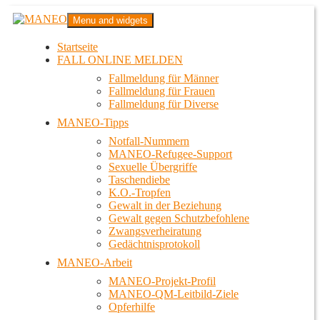
Zum
MANEO
Menu and widgets
Inhalt
Das schwule Anti-Gewalt-Projekt in Berlin
springen
Startseite
FALL ONLINE MELDEN
Fallmeldung für Männer
Fallmeldung für Frauen
Fallmeldung für Diverse
MANEO-Tipps
Notfall-Nummern
MANEO-Refugee-Support
Sexuelle Übergriffe
Taschendiebe
K.O.-Tropfen
Gewalt in der Beziehung
Gewalt gegen Schutzbefohlene
Zwangsverheiratung
Gedächtnisprotokoll
MANEO-Arbeit
MANEO-Projekt-Profil
MANEO-QM-Leitbild-Ziele
Opferhilfe