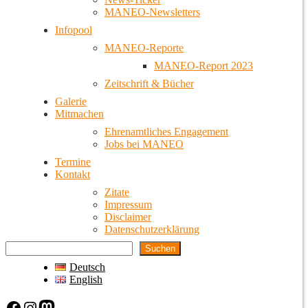
MANEO-Newsletters
Infopool
MANEO-Reporte
MANEO-Report 2023
Zeitschrift & Bücher
Galerie
Mitmachen
Ehrenamtliches Engagement
Jobs bei MANEO
Termine
Kontakt
Zitate
Impressum
Disclaimer
Datenschutzerklärung
Suchen
Deutsch
English
Facebook
Instagram
Mastodon