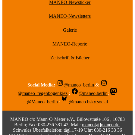
MANEO-Newsticker
MANEO-Newsletters
Galerie
MANEO-Reporte
Zeitschrift & Bücher
Social Media:
@maneo_berlin
&
@maneo_regenbogenkiez
;
@maneo.berlin
;
@Maneo_berlin
;
@maneo.bsky.social
MANEO c/o Mann-O-Meter e.V., Bülowstraße 106 , 10783
Berlin; Fax: 030-236 381 42, Mail:
maneo[at]maneo.de
,
Schwules Überfalltelefon: tägl.17-19 Uhr: 030-216 33 36