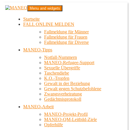
Zum
MANEO
Menu and widgets
Inhalt
Das schwule Anti-Gewalt-Projekt in Berlin
springen
Startseite
FALL ONLINE MELDEN
Fallmeldung für Männer
Fallmeldung für Frauen
Fallmeldung für Diverse
MANEO-Tipps
Notfall-Nummern
MANEO-Refugee-Support
Sexuelle Übergriffe
Taschendiebe
K.O.-Tropfen
Gewalt in der Beziehung
Gewalt gegen Schutzbefohlene
Zwangsverheiratung
Gedächtnisprotokoll
MANEO-Arbeit
MANEO-Projekt-Profil
MANEO-QM-Leitbild-Ziele
Opferhilfe