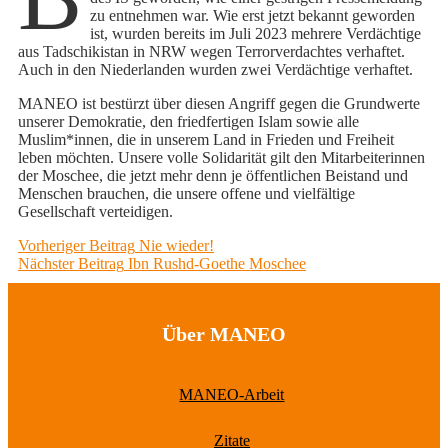
zu entnehmen war. Wie erst jetzt bekannt geworden
ist, wurden bereits im Juli 2023 mehrere Verdächtige
aus Tadschikistan in NRW wegen Terrorverdachtes verhaftet.
Auch in den Niederlanden wurden zwei Verdächtige verhaftet.
MANEO ist bestürzt über diesen Angriff gegen die Grundwerte
unserer Demokratie, den friedfertigen Islam sowie alle
Muslim*innen, die in unserem Land in Frieden und Freiheit
leben möchten. Unsere volle Solidarität gilt den Mitarbeiterinnen
der Moschee, die jetzt mehr denn je öffentlichen Beistand und
Menschen brauchen, die unsere offene und vielfältige
Gesellschaft verteidigen.
Beitragsnavigation
Previous
Vorheriger Beitrag
Nie wieder!
Next
post:
Nächster Beitrag
Ibn Rushd-Goethe Moschee
post:
Über MANEO
MANEO-Arbeit
Zitate