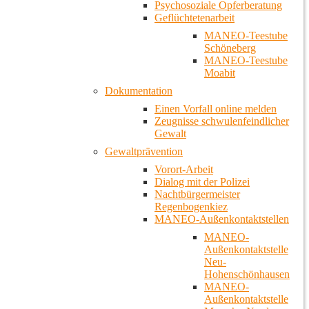
Psychosoziale Opferberatung
Geflüchtetenarbeit
MANEO-Teestube
Schöneberg
MANEO-Teestube
Moabit
Dokumentation
Einen Vorfall online melden
Zeugnisse schwulenfeindlicher
Gewalt
Gewaltprävention
Vorort-Arbeit
Dialog mit der Polizei
Nachtbürgermeister
Regenbogenkiez
MANEO-Außenkontaktstellen
MANEO-
Außenkontaktstelle
Neu-
Hohenschönhausen
MANEO-
Außenkontaktstelle