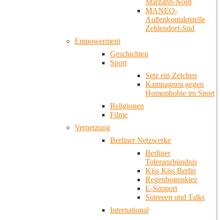
Marzahn-Nord
MANEO-
Außenkontaktstelle
Zehlendorf-Süd
Empowerment
Geschichten
Sport
Setz ein Zeichen
Kampagnen gegen
Homophobie im Sport
Religionen
Filme
Vernetzung
Berliner Netzwerke
Berliner
Toleranzbündnis
Kiss Kiss Berlin
Regenbogenkiez
L-Support
Soireeen und Talks
International