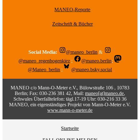
MANEO-Reporte
Zeitschrift & Bücher
Social Media:
@maneo_berlin
&
@maneo_regenbogenkiez
;
@maneo.berlin
;
@Maneo_berlin
;
@maneo.bsky.social
MANEO c/o Mann-O-Meter e.V., Bülowstraße 106 , 10783
Berlin; Fax: 030-236 381 42, Mail:
maneo[at]maneo.de
,
Schwules Überfalltelefon: tägl.17-19 Uhr: 030-216 33 36
MANEO, ein eigenständiges Projekt von Mann-O-Meter e.V.
www.mann-o-meter.de
Startseite