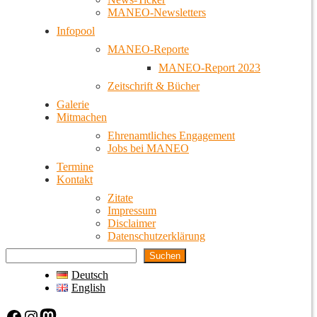
MANEO-Newsletters
Infopool
MANEO-Reporte
MANEO-Report 2023
Zeitschrift & Bücher
Galerie
Mitmachen
Ehrenamtliches Engagement
Jobs bei MANEO
Termine
Kontakt
Zitate
Impressum
Disclaimer
Datenschutzerklärung
Suchen
Deutsch
English
Facebook
Instagram
Mastodon