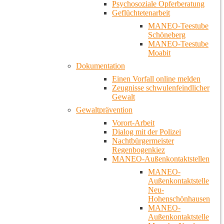
Psychosoziale Opferberatung
Geflüchtetenarbeit
MANEO-Teestube
Schöneberg
MANEO-Teestube
Moabit
Dokumentation
Einen Vorfall online melden
Zeugnisse schwulenfeindlicher
Gewalt
Gewaltprävention
Vorort-Arbeit
Dialog mit der Polizei
Nachtbürgermeister
Regenbogenkiez
MANEO-Außenkontaktstellen
MANEO-
Außenkontaktstelle
Neu-
Hohenschönhausen
MANEO-
Außenkontaktstelle