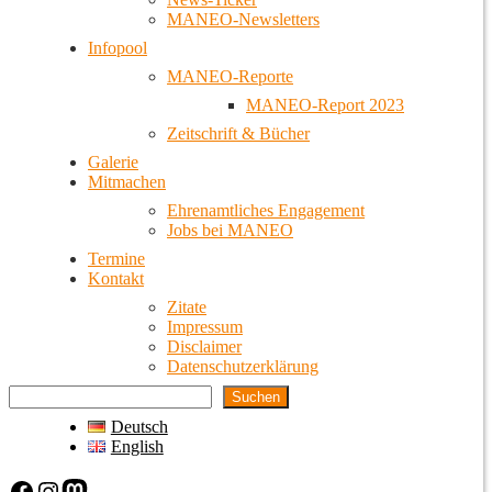
MANEO-Newsletters
Infopool
MANEO-Reporte
MANEO-Report 2023
Zeitschrift & Bücher
Galerie
Mitmachen
Ehrenamtliches Engagement
Jobs bei MANEO
Termine
Kontakt
Zitate
Impressum
Disclaimer
Datenschutzerklärung
Suchen
Deutsch
English
Facebook
Instagram
Mastodon