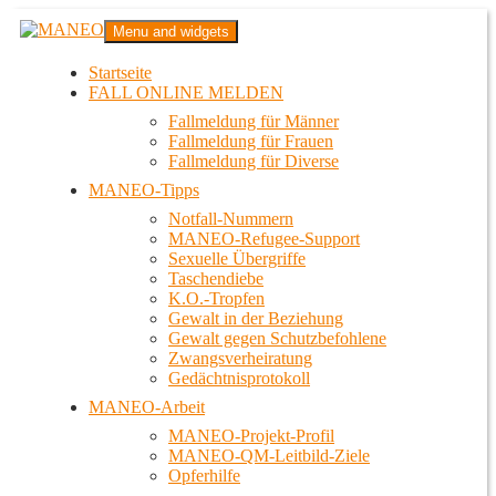
Zum
MANEO
Menu and widgets
Inhalt
Das schwule Anti-Gewalt-Projekt in Berlin
springen
Startseite
FALL ONLINE MELDEN
Fallmeldung für Männer
Fallmeldung für Frauen
Fallmeldung für Diverse
MANEO-Tipps
Notfall-Nummern
MANEO-Refugee-Support
Sexuelle Übergriffe
Taschendiebe
K.O.-Tropfen
Gewalt in der Beziehung
Gewalt gegen Schutzbefohlene
Zwangsverheiratung
Gedächtnisprotokoll
MANEO-Arbeit
MANEO-Projekt-Profil
MANEO-QM-Leitbild-Ziele
Opferhilfe