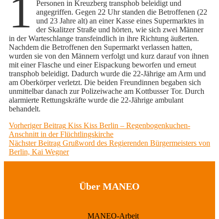
1
Personen in Kreuzberg transphob beleidigt und
angegriffen. Gegen 22 Uhr standen die Betroffenen (22
und 23 Jahre alt) an einer Kasse eines Supermarktes in
der Skalitzer Straße und hörten, wie sich zwei Männer
in der Warteschlange transfeindlich in ihre Richtung äußerten.
Nachdem die Betroffenen den Supermarkt verlassen hatten,
wurden sie von den Männern verfolgt und kurz darauf von ihnen
mit einer Flasche und einer Eispackung beworfen und erneut
transphob beleidigt. Dadurch wurde die 22-Jährige am Arm und
am Oberkörper verletzt. Die beiden Freundinnen begaben sich
unmittelbar danach zur Polizeiwache am Kottbusser Tor. Durch
alarmierte Rettungskräfte wurde die 22-Jährige ambulant
behandelt.
Beitragsnavigation
Previous
Vorheriger Beitrag
Kiss Kiss Berlin – Regenbogenkuchen-
post:
Anschnitt in der Flüchtlingskirche
Next
Nächster Beitrag
Grußword des Regierenden Bürgermeisters von
post:
Berlin, Kai Wegner
Über MANEO
MANEO-Arbeit