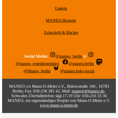
Galerie
MANEO-Reporte
Zeitschrift & Bücher
Social Media:
@maneo_berlin
&
@maneo_regenbogenkiez
;
@maneo.berlin
;
@Maneo_berlin
;
@maneo.bsky.social
MANEO c/o Mann-O-Meter e.V., Bülowstraße 106 , 10783
Berlin; Fax: 030-236 381 42, Mail:
maneo[at]maneo.de
,
Schwules Überfalltelefon: tägl.17-19 Uhr: 030-216 33 36
MANEO, ein eigenständiges Projekt von Mann-O-Meter e.V.
www.mann-o-meter.de