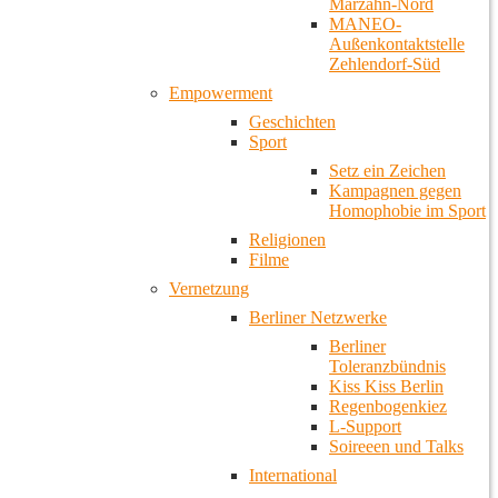
Marzahn-Nord
MANEO-
Außenkontaktstelle
Zehlendorf-Süd
Empowerment
Geschichten
Sport
Setz ein Zeichen
Kampagnen gegen
Homophobie im Sport
Religionen
Filme
Vernetzung
Berliner Netzwerke
Berliner
Toleranzbündnis
Kiss Kiss Berlin
Regenbogenkiez
L-Support
Soireeen und Talks
International