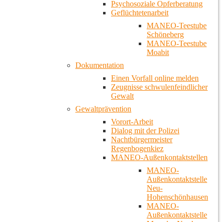
Psychosoziale Opferberatung
Geflüchtetenarbeit
MANEO-Teestube
Schöneberg
MANEO-Teestube
Moabit
Dokumentation
Einen Vorfall online melden
Zeugnisse schwulenfeindlicher
Gewalt
Gewaltprävention
Vorort-Arbeit
Dialog mit der Polizei
Nachtbürgermeister
Regenbogenkiez
MANEO-Außenkontaktstellen
MANEO-
Außenkontaktstelle
Neu-
Hohenschönhausen
MANEO-
Außenkontaktstelle