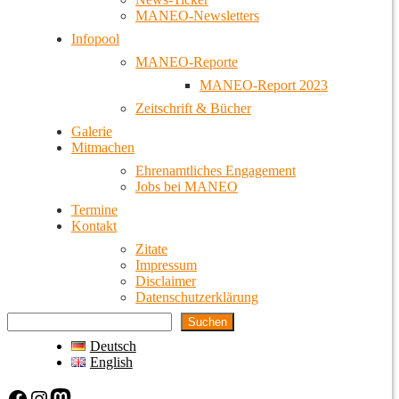
MANEO-Newsletters
Infopool
MANEO-Reporte
MANEO-Report 2023
Zeitschrift & Bücher
Galerie
Mitmachen
Ehrenamtliches Engagement
Jobs bei MANEO
Termine
Kontakt
Zitate
Impressum
Disclaimer
Datenschutzerklärung
Suchen
Deutsch
English
Facebook
Instagram
Mastodon