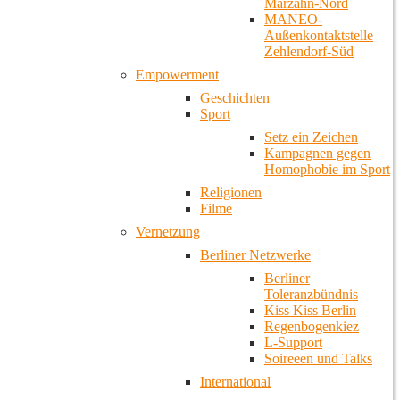
Marzahn-Nord
MANEO-
Außenkontaktstelle
Zehlendorf-Süd
Empowerment
Geschichten
Sport
Setz ein Zeichen
Kampagnen gegen
Homophobie im Sport
Religionen
Filme
Vernetzung
Berliner Netzwerke
Berliner
Toleranzbündnis
Kiss Kiss Berlin
Regenbogenkiez
L-Support
Soireeen und Talks
International