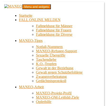
Zum
MANEO
Menu and widgets
Inhalt
Das schwule Anti-Gewalt-Projekt in Berlin
springen
Startseite
FALL ONLINE MELDEN
Fallmeldung für Männer
Fallmeldung für Frauen
Fallmeldung für Diverse
MANEO-Tipps
Notfall-Nummern
MANEO-Refugee-Support
Sexuelle Übergriffe
Taschendiebe
K.O.-Tropfen
Gewalt in der Beziehung
Gewalt gegen Schutzbefohlene
Zwangsverheiratung
Gedächtnisprotokoll
MANEO-Arbeit
MANEO-Projekt-Profil
MANEO-QM-Leitbild-Ziele
Opferhilfe