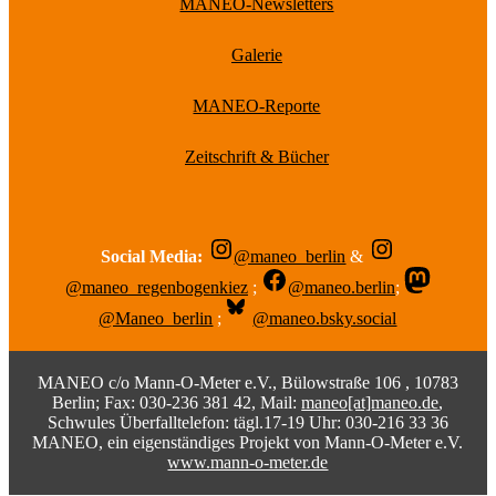
MANEO-Newsletters
Galerie
MANEO-Reporte
Zeitschrift & Bücher
Social Media:
@maneo_berlin
&
@maneo_regenbogenkiez
;
@maneo.berlin
;
@Maneo_berlin
;
@maneo.bsky.social
MANEO c/o Mann-O-Meter e.V., Bülowstraße 106 , 10783
Berlin; Fax: 030-236 381 42, Mail:
maneo[at]maneo.de
,
Schwules Überfalltelefon: tägl.17-19 Uhr: 030-216 33 36
MANEO, ein eigenständiges Projekt von Mann-O-Meter e.V.
www.mann-o-meter.de