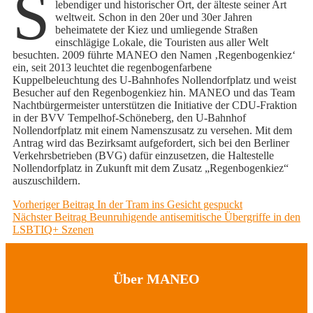
S
lebendiger und historischer Ort, der älteste seiner Art
weltweit. Schon in den 20er und 30er Jahren
beheimatete der Kiez und umliegende Straßen
einschlägige Lokale, die Touristen aus aller Welt
besuchten. 2009 führte MANEO den Namen ‚Regenbogenkiez‘
ein, seit 2013 leuchtet die regenbogenfarbene
Kuppelbeleuchtung des U‑Bahnhofes Nollendorfplatz und weist
Besucher auf den Regenbogenkiez hin. MANEO und das Team
Nachtbürgermeister unterstützen die Initiative der CDU-Fraktion
in der BVV Tempelhof-Schöneberg, den U-Bahnhof
Nollendorfplatz mit einem Namenszusatz zu versehen. Mit dem
Antrag wird das Bezirksamt aufgefordert, sich bei den Berliner
Verkehrsbetrieben (BVG) dafür einzusetzen, die Haltestelle
Nollendorfplatz in Zukunft mit dem Zusatz „Regenbogenkiez“
auszuschildern.
Beitragsnavigation
Previous
Vorheriger Beitrag
In der Tram ins Gesicht gespuckt
Next
post:
Nächster Beitrag
Beunruhigende antisemitische Übergriffe in den
post:
LSBTIQ+ Szenen
Über MANEO