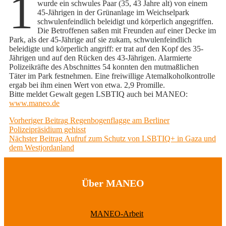
1
wurde ein schwules Paar (35, 43 Jahre alt) von einem
45-Jährigen in der Grünanlage im Weichselpark
schwulenfeindlich beleidigt und körperlich angegriffen.
Die Betroffenen saßen mit Freunden auf einer Decke im
Park, als der 45-Jährige auf sie zukam, schwulenfeindlich
beleidigte und körperlich angriff: er trat auf den Kopf des 35-
Jährigen und auf den Rücken des 43-Jährigen. Alarmierte
Polizeikräfte des Abschnittes 54 konnten den mutmaßlichen
Täter im Park festnehmen. Eine freiwillige Atemalkoholkontrolle
ergab bei ihm einen Wert von etwa. 2,9 Promille.
Bitte meldet Gewalt gegen LSBTIQ auch bei MANEO:
www.maneo.de
Beitragsnavigation
Previous
Vorheriger Beitrag
Regenbogenflagge am Berliner
post:
Polizeipräsidium gehisst
Next
Nächster Beitrag
Aufruf zum Schutz von LSBTIQ+ in Gaza und
post:
dem Westjordanland
Über MANEO
MANEO-Arbeit