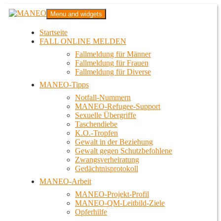
Zum
MANEO
Menu and widgets
Inhalt
Das schwule Anti-Gewalt-Projekt in Berlin
springen
Startseite
FALL ONLINE MELDEN
Fallmeldung für Männer
Fallmeldung für Frauen
Fallmeldung für Diverse
MANEO-Tipps
Notfall-Nummern
MANEO-Refugee-Support
Sexuelle Übergriffe
Taschendiebe
K.O.-Tropfen
Gewalt in der Beziehung
Gewalt gegen Schutzbefohlene
Zwangsverheiratung
Gedächtnisprotokoll
MANEO-Arbeit
MANEO-Projekt-Profil
MANEO-QM-Leitbild-Ziele
Opferhilfe