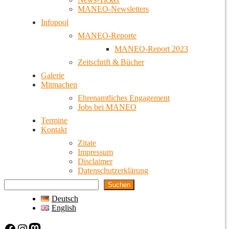
MANEO-Newsletters
Infopool
MANEO-Reporte
MANEO-Report 2023
Zeitschrift & Bücher
Galerie
Mitmachen
Ehrenamtliches Engagement
Jobs bei MANEO
Termine
Kontakt
Zitate
Impressum
Disclaimer
Datenschutzerklärung
Suchen
Deutsch
English
Facebook
Instagram
Mastodon