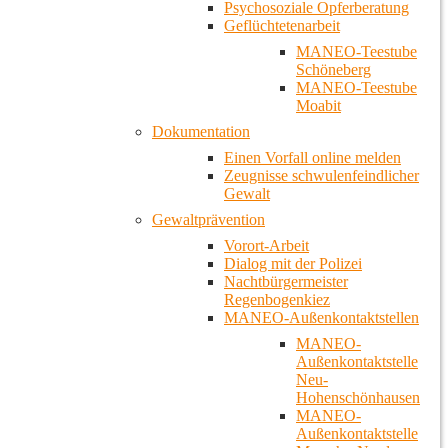
Psychosoziale Opferberatung
Geflüchtetenarbeit
MANEO-Teestube
Schöneberg
MANEO-Teestube
Moabit
Dokumentation
Einen Vorfall online melden
Zeugnisse schwulenfeindlicher
Gewalt
Gewaltprävention
Vorort-Arbeit
Dialog mit der Polizei
Nachtbürgermeister
Regenbogenkiez
MANEO-Außenkontaktstellen
MANEO-
Außenkontaktstelle
Neu-
Hohenschönhausen
MANEO-
Außenkontaktstelle