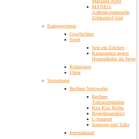
Marzahn-Nord
MANEO-
Außenkontaktstelle
Zehlendorf-Süd
Empowerment
Geschichten
Sport
Setz ein Zeichen
Kampagnen gegen
Homophobie im Sport
Religionen
Filme
Vernetzung
Berliner Netzwerke
Berliner
Toleranzbündnis
Kiss Kiss Berlin
Regenbogenkiez
L-Support
Soireeen und Talks
International