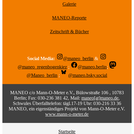
Galerie
MANEO-Reporte
Zeitschrift & Bücher
Social Media:
@maneo_berlin
&
@maneo_regenbogenkiez
;
@maneo.berlin
;
@Maneo_berlin
;
@maneo.bsky.social
MANEO c/o Mann-O-Meter e.V., Bülowstraße 106 , 10783
Berlin; Fax: 030-236 381 42, Mail:
maneo[at]maneo.de
,
Schwules Überfalltelefon: tägl.17-19 Uhr: 030-216 33 36
MANEO, ein eigenständiges Projekt von Mann-O-Meter e.V.
www.mann-o-meter.de
Startseite