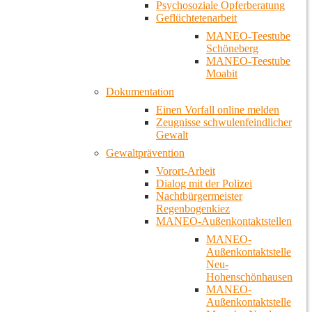
Psychosoziale Opferberatung
Geflüchtetenarbeit
MANEO-Teestube
Schöneberg
MANEO-Teestube
Moabit
Dokumentation
Einen Vorfall online melden
Zeugnisse schwulenfeindlicher
Gewalt
Gewaltprävention
Vorort-Arbeit
Dialog mit der Polizei
Nachtbürgermeister
Regenbogenkiez
MANEO-Außenkontaktstellen
MANEO-
Außenkontaktstelle
Neu-
Hohenschönhausen
MANEO-
Außenkontaktstelle