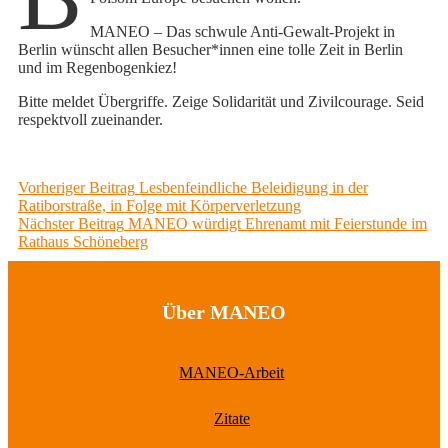
MANEO – Das schwule Anti-Gewalt-Projekt in
Berlin wünscht allen Besucher*innen eine tolle Zeit in Berlin
und im Regenbogenkiez!
Bitte meldet Übergriffe. Zeige Solidarität und Zivilcourage. Seid
respektvoll zueinander.
Beitragsnavigation
Previous
Vorheriger Beitrag
Lesbenfeindliche Beleidigung in der
post:
Ratiborstraße, in Folge mit Körperverletzung
Next
Nächster Beitrag
MANEO würdigt Ehrenamt mit Feierstunde im
post:
Rathaus Schöneberg
Über MANEO
MANEO-Arbeit
Zitate