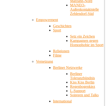
Marzahn-Nord
MANEO-
Außenkontaktstelle
Zehlendorf-Süd
Empowerment
Geschichten
Sport
Setz ein Zeichen
Kampagnen gegen
Homophobie im Sport
Religionen
Filme
Vernetzung
Berliner Netzwerke
Berliner
Toleranzbündnis
Kiss Kiss Berlin
Regenbogenkiez
L-Support
Soireeen und Talks
International