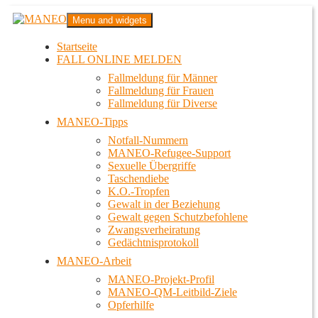
Zum
MANEO
Menu and widgets
Inhalt
Das schwule Anti-Gewalt-Projekt in Berlin
springen
Startseite
FALL ONLINE MELDEN
Fallmeldung für Männer
Fallmeldung für Frauen
Fallmeldung für Diverse
MANEO-Tipps
Notfall-Nummern
MANEO-Refugee-Support
Sexuelle Übergriffe
Taschendiebe
K.O.-Tropfen
Gewalt in der Beziehung
Gewalt gegen Schutzbefohlene
Zwangsverheiratung
Gedächtnisprotokoll
MANEO-Arbeit
MANEO-Projekt-Profil
MANEO-QM-Leitbild-Ziele
Opferhilfe