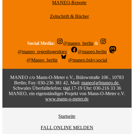
MANEO-Reporte
Zeitschrift & Bücher
Social Media:
@maneo_berlin
&
@maneo_regenbogenkiez
;
@maneo.berlin
;
@Maneo_berlin
;
@maneo.bsky.social
MANEO c/o Mann-O-Meter e.V., Bülowstraße 106 , 10783
Berlin; Fax: 030-236 381 42, Mail:
maneo[at]maneo.de
,
Schwules Überfalltelefon: tägl.17-19 Uhr: 030-216 33 36
MANEO, ein eigenständiges Projekt von Mann-O-Meter e.V.
www.mann-o-meter.de
Startseite
FALL ONLINE MELDEN