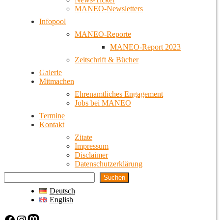
MANEO-Newsletters
Infopool
MANEO-Reporte
MANEO-Report 2023
Zeitschrift & Bücher
Galerie
Mitmachen
Ehrenamtliches Engagement
Jobs bei MANEO
Termine
Kontakt
Zitate
Impressum
Disclaimer
Datenschutzerklärung
Suchen
Deutsch
English
Facebook
Instagram
Mastodon