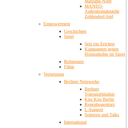
Marzahn-Nord
MANEO-
Außenkontaktstelle
Zehlendorf-Süd
Empowerment
Geschichten
Sport
Setz ein Zeichen
Kampagnen gegen
Homophobie im Sport
Religionen
Filme
Vernetzung
Berliner Netzwerke
Berliner
Toleranzbündnis
Kiss Kiss Berlin
Regenbogenkiez
L-Support
Soireeen und Talks
International