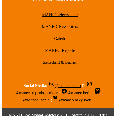
MANEO-Newsticker
MANEO-Newsletters
Galerie
MANEO-Reporte
Zeitschrift & Bücher
Social Media:
@maneo_berlin
&
@maneo_regenbogenkiez
;
@maneo.berlin
;
@Maneo_berlin
;
@maneo.bsky.social
MANEO c/o Mann-O-Meter e.V., Bülowstraße 106 , 10783