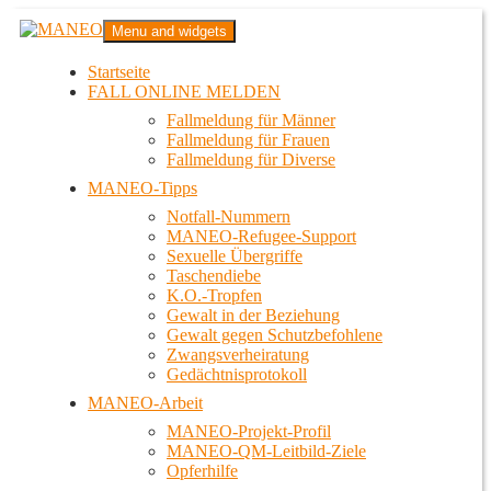
Zum
MANEO
Menu and widgets
Inhalt
Das schwule Anti-Gewalt-Projekt in Berlin
springen
Startseite
FALL ONLINE MELDEN
Fallmeldung für Männer
Fallmeldung für Frauen
Fallmeldung für Diverse
MANEO-Tipps
Notfall-Nummern
MANEO-Refugee-Support
Sexuelle Übergriffe
Taschendiebe
K.O.-Tropfen
Gewalt in der Beziehung
Gewalt gegen Schutzbefohlene
Zwangsverheiratung
Gedächtnisprotokoll
MANEO-Arbeit
MANEO-Projekt-Profil
MANEO-QM-Leitbild-Ziele
Opferhilfe