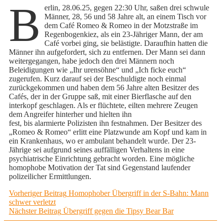
B
erlin, 28.06.25, gegen 22:30 Uhr, saßen drei schwule
Männer, 28, 56 und 58 Jahre alt, an einem Tisch vor
dem Café Romeo & Romeo in der Motzstraße im
Regenbogenkiez, als ein 23-Jähriger Mann, der am
Café vorbei ging, sie belästigte. Daraufhin hatten die
Männer ihn aufgefordert, sich zu entfernen. Der Mann sei dann
weitergegangen, habe jedoch den drei Männern noch
Beleidigungen wie „Ihr urensöhne“ und „Ich ficke euch“
zugerufen. Kurz darauf sei der Beschuldigte noch einmal
zurückgekommen und haben dem 56 Jahre alten Besitzer des
Cafés, der in der Gruppe saß, mit einer Bierflasche auf den
interkopf geschlagen. Als er flüchtete, eilten mehrere Zeugen
dem Angreifer hinterher und hielten ihn
fest, bis alarmierte Polizisten ihn festnahmen. Der Besitzer des
„Romeo & Romeo“ erlitt eine Platzwunde am Kopf und kam in
ein Krankenhaus, wo er ambulant behandelt wurde. Der 23-
Jährige sei aufgrund seines auffälligen Verhaltens in eine
psychiatrische Einrichtung gebracht worden. Eine mögliche
homophobe Motivation der Tat sind Gegenstand laufender
polizeilicher Ermittlungen.
Beitragsnavigation
Previous
Vorheriger Beitrag
Homophober Übergriff in der S-Bahn: Mann
post:
schwer verletzt
Next
Nächster Beitrag
Übergriff gegen die Tipsy Bear Bar
post: