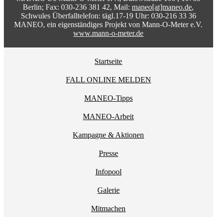
Berlin; Fax: 030-236 381 42, Mail:
maneo[at]maneo.de
,
Schwules Überfalltelefon: tägl.17-19 Uhr: 030-216 33 36
MANEO, ein eigenständiges Projekt von Mann-O-Meter e.V.
www.mann-o-meter.de
Startseite
FALL ONLINE MELDEN
MANEO-Tipps
MANEO-Arbeit
Kampagne & Aktionen
Presse
Infopool
Galerie
Mitmachen