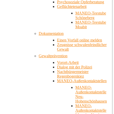
Psychosoziale Opferberatung
Geflüchtetenarbeit
MANEO-Teestube
Schöneberg
MANEO-Teestube
Moabit
Dokumentation
Einen Vorfall online melden
Zeugnisse schwulenfeindlicher
Gewalt
Gewaltprävention
Vorort-Arbeit
Dialog mit der Polizei
Nachtbürgermeister
Regenbogenkiez
MANEO-Außenkontaktstellen
MANEO-
Außenkontaktstelle
Neu-
Hohenschönhausen
MANEO-
Außenkontaktstelle