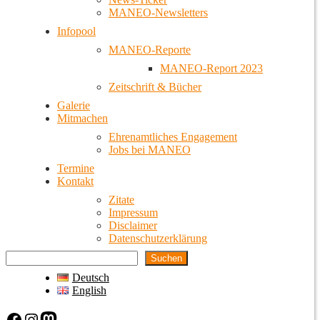
MANEO-Newsletters
Infopool
MANEO-Reporte
MANEO-Report 2023
Zeitschrift & Bücher
Galerie
Mitmachen
Ehrenamtliches Engagement
Jobs bei MANEO
Termine
Kontakt
Zitate
Impressum
Disclaimer
Datenschutzerklärung
Suchen
Deutsch
English
Facebook
Instagram
Mastodon