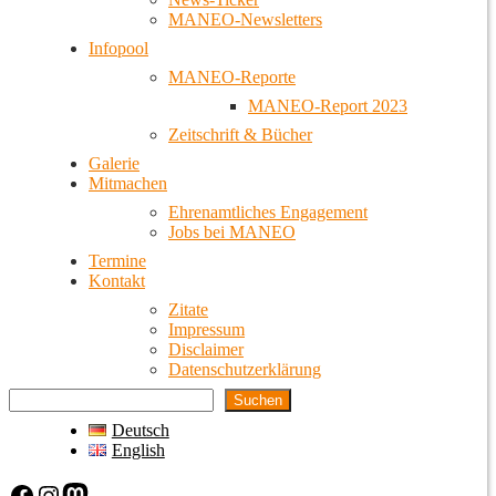
MANEO-Newsletters
Infopool
MANEO-Reporte
MANEO-Report 2023
Zeitschrift & Bücher
Galerie
Mitmachen
Ehrenamtliches Engagement
Jobs bei MANEO
Termine
Kontakt
Zitate
Impressum
Disclaimer
Datenschutzerklärung
Suchen
Deutsch
English
Facebook
Instagram
Mastodon