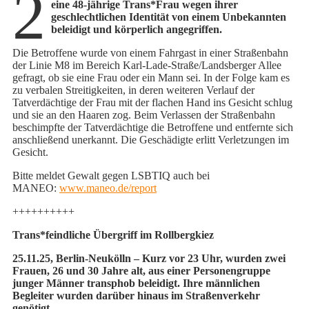
2
eine 48-jährige Trans*Frau wegen ihrer
geschlechtlichen Identität von einem Unbekannten
beleidigt und körperlich angegriffen.
Die Betroffene wurde von einem Fahrgast in einer Straßenbahn
der Linie M8 im Bereich Karl-Lade-Straße/Landsberger Allee
gefragt, ob sie eine Frau oder ein Mann sei. In der Folge kam es
zu verbalen Streitigkeiten, in deren weiteren Verlauf der
Tatverdächtige der Frau mit der flachen Hand ins Gesicht schlug
und sie an den Haaren zog. Beim Verlassen der Straßenbahn
beschimpfte der Tatverdächtige die Betroffene und entfernte sich
anschließend unerkannt. Die Geschädigte erlitt Verletzungen im
Gesicht.
Bitte meldet Gewalt gegen LSBTIQ auch bei
MANEO:
www.maneo.de/report
++++++++++
Trans*feindliche Übergriff im Rollbergkiez
25.11.25, Berlin-Neukölln – Kurz vor 23 Uhr, wurden zwei
Frauen, 26 und 30 Jahre alt, aus einer Personengruppe
junger Männer transphob beleidigt. Ihre männlichen
Begleiter wurden darüber hinaus im Straßenverkehr
genötigt