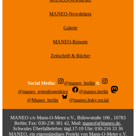
MANEO-Newsletters
Galerie
MANEO-Reporte
Zeitschrift & Bücher
Social Media:
@maneo_berlin
&
@maneo_regenbogenkiez
;
@maneo.berlin
;
@Maneo_berlin
;
@maneo.bsky.social
MANEO c/o Mann-O-Meter e.V., Bülowstraße 106 , 10783
Berlin; Fax: 030-236 381 42, Mail:
maneo[at]maneo.de
,
Schwules Überfalltelefon: tägl.17-19 Uhr: 030-216 33 36
MANEO, ein eigenständiges Projekt von Mann-O-Meter e.V.