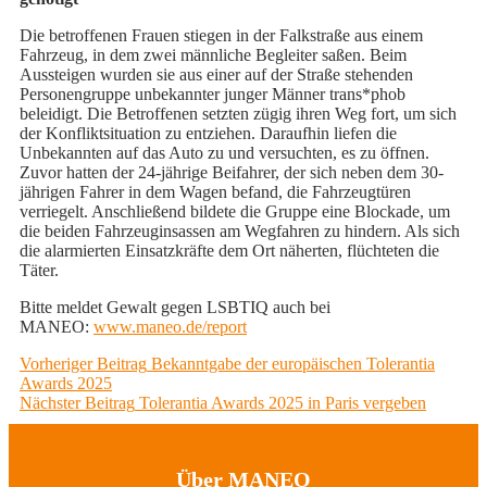
Die betroffenen Frauen stiegen in der Falkstraße aus einem
Fahrzeug, in dem zwei männliche Begleiter saßen. Beim
Aussteigen wurden sie aus einer auf der Straße stehenden
Personengruppe unbekannter junger Männer trans*phob
beleidigt. Die Betroffenen setzten zügig ihren Weg fort, um sich
der Konfliktsituation zu entziehen. Daraufhin liefen die
Unbekannten auf das Auto zu und versuchten, es zu öffnen.
Zuvor hatten der 24-jährige Beifahrer, der sich neben dem 30-
jährigen Fahrer in dem Wagen befand, die Fahrzeugtüren
verriegelt. Anschließend bildete die Gruppe eine Blockade, um
die beiden Fahrzeuginsassen am Wegfahren zu hindern. Als sich
die alarmierten Einsatzkräfte dem Ort näherten, flüchteten die
Täter.
Bitte meldet Gewalt gegen LSBTIQ auch bei
MANEO:
www.maneo.de/report
Beitragsnavigation
Previous
Vorheriger Beitrag
Bekanntgabe der europäischen Tolerantia
post:
Awards 2025
Next
Nächster Beitrag
Tolerantia Awards 2025 in Paris vergeben
post:
Über MANEO