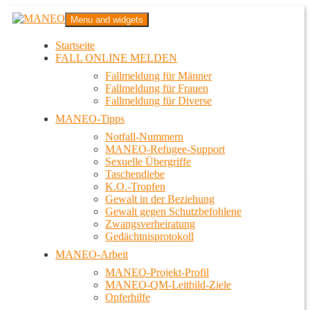
Zum
MANEO
Menu and widgets
Inhalt
Das schwule Anti-Gewalt-Projekt in Berlin
springen
Startseite
FALL ONLINE MELDEN
Fallmeldung für Männer
Fallmeldung für Frauen
Fallmeldung für Diverse
MANEO-Tipps
Notfall-Nummern
MANEO-Refugee-Support
Sexuelle Übergriffe
Taschendiebe
K.O.-Tropfen
Gewalt in der Beziehung
Gewalt gegen Schutzbefohlene
Zwangsverheiratung
Gedächtnisprotokoll
MANEO-Arbeit
MANEO-Projekt-Profil
MANEO-QM-Leitbild-Ziele
Opferhilfe