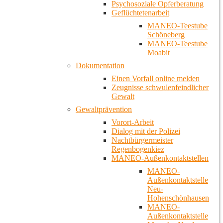
Psychosoziale Opferberatung
Geflüchtetenarbeit
MANEO-Teestube
Schöneberg
MANEO-Teestube
Moabit
Dokumentation
Einen Vorfall online melden
Zeugnisse schwulenfeindlicher
Gewalt
Gewaltprävention
Vorort-Arbeit
Dialog mit der Polizei
Nachtbürgermeister
Regenbogenkiez
MANEO-Außenkontaktstellen
MANEO-
Außenkontaktstelle
Neu-
Hohenschönhausen
MANEO-
Außenkontaktstelle