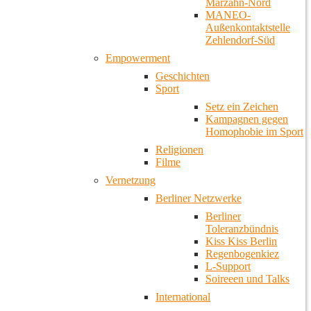
Marzahn-Nord
MANEO-
Außenkontaktstelle
Zehlendorf-Süd
Empowerment
Geschichten
Sport
Setz ein Zeichen
Kampagnen gegen
Homophobie im Sport
Religionen
Filme
Vernetzung
Berliner Netzwerke
Berliner
Toleranzbündnis
Kiss Kiss Berlin
Regenbogenkiez
L-Support
Soireeen und Talks
International