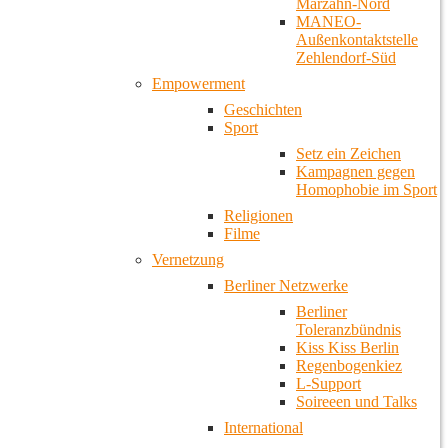
Marzahn-Nord
MANEO-
Außenkontaktstelle
Zehlendorf-Süd
Empowerment
Geschichten
Sport
Setz ein Zeichen
Kampagnen gegen
Homophobie im Sport
Religionen
Filme
Vernetzung
Berliner Netzwerke
Berliner
Toleranzbündnis
Kiss Kiss Berlin
Regenbogenkiez
L-Support
Soireeen und Talks
International