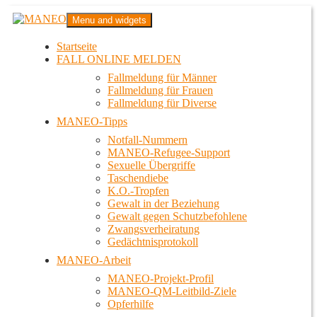
Zum
MANEO
Menu and widgets
Inhalt
Das schwule Anti-Gewalt-Projekt in Berlin
springen
Startseite
FALL ONLINE MELDEN
Fallmeldung für Männer
Fallmeldung für Frauen
Fallmeldung für Diverse
MANEO-Tipps
Notfall-Nummern
MANEO-Refugee-Support
Sexuelle Übergriffe
Taschendiebe
K.O.-Tropfen
Gewalt in der Beziehung
Gewalt gegen Schutzbefohlene
Zwangsverheiratung
Gedächtnisprotokoll
MANEO-Arbeit
MANEO-Projekt-Profil
MANEO-QM-Leitbild-Ziele
Opferhilfe