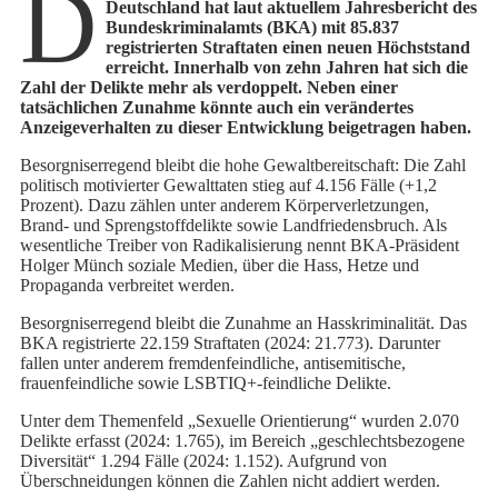
D
Deutschland hat laut aktuellem Jahresbericht des
Bundeskriminalamts (BKA) mit 85.837
registrierten Straftaten einen neuen Höchststand
erreicht. Innerhalb von zehn Jahren hat sich die
Zahl der Delikte mehr als verdoppelt. Neben einer
tatsächlichen Zunahme könnte auch ein verändertes
Anzeigeverhalten zu dieser Entwicklung beigetragen haben.
Besorgniserregend bleibt die hohe Gewaltbereitschaft: Die Zahl
politisch motivierter Gewalttaten stieg auf 4.156 Fälle (+1,2
Prozent). Dazu zählen unter anderem Körperverletzungen,
Brand- und Sprengstoffdelikte sowie Landfriedensbruch. Als
wesentliche Treiber von Radikalisierung nennt BKA-Präsident
Holger Münch soziale Medien, über die Hass, Hetze und
Propaganda verbreitet werden.
Besorgniserregend bleibt die Zunahme an Hasskriminalität. Das
BKA registrierte 22.159 Straftaten (2024: 21.773). Darunter
fallen unter anderem fremdenfeindliche, antisemitische,
frauenfeindliche sowie LSBTIQ+-feindliche Delikte.
Unter dem Themenfeld „Sexuelle Orientierung“ wurden 2.070
Delikte erfasst (2024: 1.765), im Bereich „geschlechtsbezogene
Diversität“ 1.294 Fälle (2024: 1.152). Aufgrund von
Überschneidungen können die Zahlen nicht addiert werden.