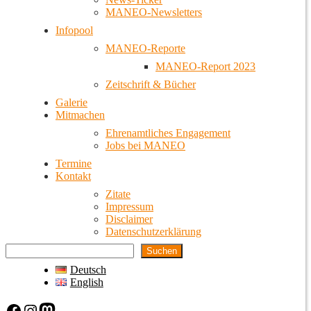
MANEO-Newsletters
Infopool
MANEO-Reporte
MANEO-Report 2023
Zeitschrift & Bücher
Galerie
Mitmachen
Ehrenamtliches Engagement
Jobs bei MANEO
Termine
Kontakt
Zitate
Impressum
Disclaimer
Datenschutzerklärung
Suchen
Deutsch
English
Facebook
Instagram
Mastodon