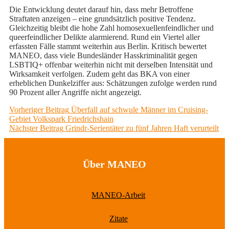
Die Entwicklung deutet darauf hin, dass mehr Betroffene
Straftaten anzeigen – eine grundsätzlich positive Tendenz.
Gleichzeitig bleibt die hohe Zahl homosexuellenfeindlicher und
queerfeindlicher Delikte alarmierend. Rund ein Viertel aller
erfassten Fälle stammt weiterhin aus Berlin. Kritisch bewertet
MANEO, dass viele Bundesländer Hasskriminalität gegen
LSBTIQ+ offenbar weiterhin nicht mit derselben Intensität und
Wirksamkeit verfolgen. Zudem geht das BKA von einer
erheblichen Dunkelziffer aus: Schätzungen zufolge werden rund
90 Prozent aller Angriffe nicht angezeigt.
Beitragsnavigation
Previous
Vorheriger Beitrag
Überfall auf schwule Männer im Cruising-
post:
Gebiet Volkspark Friedrichshain
Next
Nächster Beitrag
Grindr-Serientäter zu fünf Jahren Haft verurteilt
post:
Über MANEO
MANEO-Arbeit
Zitate