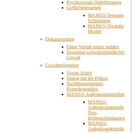
Psychosoziale Opferberatung
Geflüchtetenarbeit
MANEO-Teestube
Schöneberg
MANEO-Teestube
Moabit
Dokumentation
Einen Vorfall online melden
Zeugnisse schwulenfeindlicher
Gewalt
Gewaltprävention
Vorort-Arbeit
Dialog mit der Polizei
Nachtbürgermeister
Regenbogenkiez
MANEO-Außenkontaktstellen
MANEO-
Außenkontaktstelle
Neu-
Hohenschönhausen
MANEO-
Außenkontaktstelle