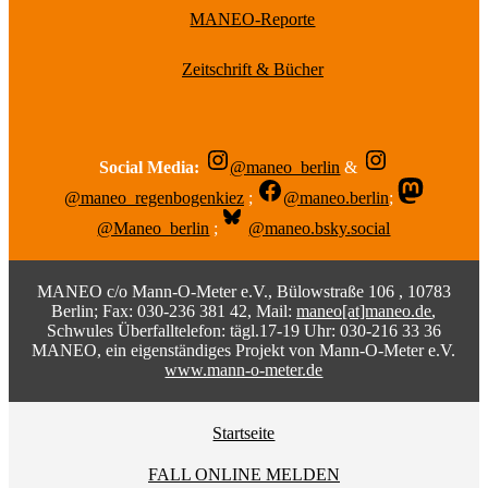
MANEO-Reporte
Zeitschrift & Bücher
Social Media:
@maneo_berlin
&
@maneo_regenbogenkiez
;
@maneo.berlin
;
@Maneo_berlin
;
@maneo.bsky.social
MANEO c/o Mann-O-Meter e.V., Bülowstraße 106 , 10783
Berlin; Fax: 030-236 381 42, Mail:
maneo[at]maneo.de
,
Schwules Überfalltelefon: tägl.17-19 Uhr: 030-216 33 36
MANEO, ein eigenständiges Projekt von Mann-O-Meter e.V.
www.mann-o-meter.de
Startseite
FALL ONLINE MELDEN