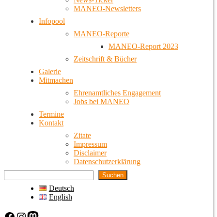
MANEO-Newsletters
Infopool
MANEO-Reporte
MANEO-Report 2023
Zeitschrift & Bücher
Galerie
Mitmachen
Ehrenamtliches Engagement
Jobs bei MANEO
Termine
Kontakt
Zitate
Impressum
Disclaimer
Datenschutzerklärung
Suchen
Deutsch
English
Facebook
Instagram
Mastodon