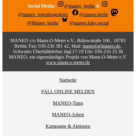
Social Media:
@maneo_berlin
&
@maneo_regenbogenkiez
;
@maneo.berlin
;
@Maneo_berlin
;
@maneo.bsky.social
MANEO c/o Mann-O-Meter e.V., Bülowstraße 106 , 10783
Berlin; Fax: 030-236 381 42, Mail:
maneo[at]maneo.de
,
Schwules Überfalltelefon: tägl.17-19 Uhr: 030-216 33 36
MANEO, ein eigenständiges Projekt von Mann-O-Meter e.V.
www.mann-o-meter.de
Startseite
FALL ONLINE MELDEN
MANEO-Tipps
MANEO-Arbeit
Kampagne & Aktionen