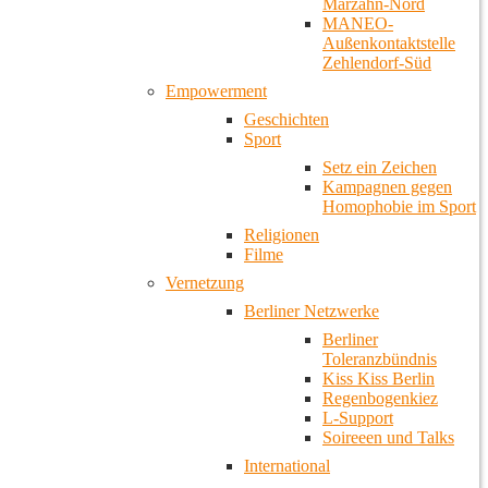
Marzahn-Nord
MANEO-
Außenkontaktstelle
Zehlendorf-Süd
Empowerment
Geschichten
Sport
Setz ein Zeichen
Kampagnen gegen
Homophobie im Sport
Religionen
Filme
Vernetzung
Berliner Netzwerke
Berliner
Toleranzbündnis
Kiss Kiss Berlin
Regenbogenkiez
L-Support
Soireeen und Talks
International