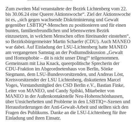
Zum zweiten Mal veranstaltete der Bezirk Lichtenberg vom 22.
bis 30.06.24 eine Queere Aktionswoche“. Ziel der Aktionswoche
ist es, „sich gegen wachsende Diskriminierung und Gewalt
gegenüber LSBTIQ*-Menschen zu positionieren und für einen
bunten, familienfreundlichen und lebenswerten Bezirk
einzusetzen, in welchem Menschen offen füreinander einstehen“,
so Bezirksbürgermeister Martin Schaefer (CDU). Auch MANEO
war dabei. Auf Einladung der LSU-Lichtenberg hatte MANEO
am vergangenen Samstag an der Podiumsdiskussion „Gewalt
und Homophobie – dit is nicht unser Ding!“ teilgenommen.
Gemeinsam mit Lisa Knack, queerpolitische Sprecherin der
CDU-Fraktion im Abgeordnetenhaus von Berlin, Sönke
Siegmann, dem LSU-Bundesvorsitzenden, und Andreas Löst,
Kreisvorsitzender der LSU Lichtenberg, diskutierten Marcel
Voges, Vorstandsmitglied des CSD Berlin e.V., Bastian Finke,
Leiter von MANEO, und Candy Spilski, Mitarbeiter von
MANEO in der Außenkontaktstelle Neu-Hohenschönhausen,
über Unsicherheiten und Probleme in den LSBTIQ+-Szenen und
Herausforderungen der Anti-Gewalt-Arbeit und stellten sich den
Fragen des Publikums. Danke an die LSU-Lichtenberg für ihre
Einladung und ihren Einsatz.