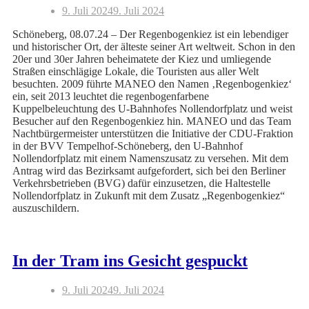
9. Juli 2024
9. Juli 2024
Schöneberg, 08.07.24 – Der Regenbogenkiez ist ein lebendiger
und historischer Ort, der älteste seiner Art weltweit. Schon in den
20er und 30er Jahren beheimatete der Kiez und umliegende
Straßen einschlägige Lokale, die Touristen aus aller Welt
besuchten. 2009 führte MANEO den Namen ‚Regenbogenkiez‘
ein, seit 2013 leuchtet die regenbogenfarbene
Kuppelbeleuchtung des U‑Bahnhofes Nollendorfplatz und weist
Besucher auf den Regenbogenkiez hin. MANEO und das Team
Nachtbürgermeister unterstützen die Initiative der CDU-Fraktion
in der BVV Tempelhof-Schöneberg, den U-Bahnhof
Nollendorfplatz mit einem Namenszusatz zu versehen. Mit dem
Antrag wird das Bezirksamt aufgefordert, sich bei den Berliner
Verkehrsbetrieben (BVG) dafür einzusetzen, die Haltestelle
Nollendorfplatz in Zukunft mit dem Zusatz „Regenbogenkiez“
auszuschildern.
In der Tram ins Gesicht gespuckt
9. Juli 2024
9. Juli 2024