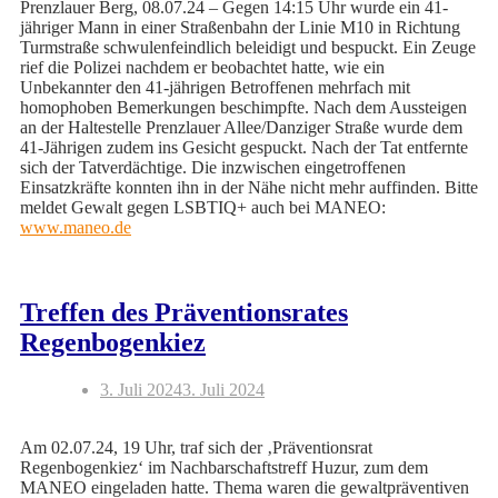
Prenzlauer Berg, 08.07.24 – Gegen 14:15 Uhr wurde ein 41-
jähriger Mann in einer Straßenbahn der Linie M10 in Richtung
Turmstraße schwulenfeindlich beleidigt und bespuckt. Ein Zeuge
rief die Polizei nachdem er beobachtet hatte, wie ein
Unbekannter den 41-jährigen Betroffenen mehrfach mit
homophoben Bemerkungen beschimpfte. Nach dem Aussteigen
an der Haltestelle Prenzlauer Allee/Danziger Straße wurde dem
41-Jährigen zudem ins Gesicht gespuckt. Nach der Tat entfernte
sich der Tatverdächtige. Die inzwischen eingetroffenen
Einsatzkräfte konnten ihn in der Nähe nicht mehr auffinden. Bitte
meldet Gewalt gegen LSBTIQ+ auch bei MANEO:
www.maneo.de
Treffen des Präventionsrates
Regenbogenkiez
3. Juli 2024
3. Juli 2024
Am 02.07.24, 19 Uhr, traf sich der ‚Präventionsrat
Regenbogenkiez‘ im Nachbarschaftstreff Huzur, zum dem
MANEO eingeladen hatte. Thema waren die gewaltpräventiven