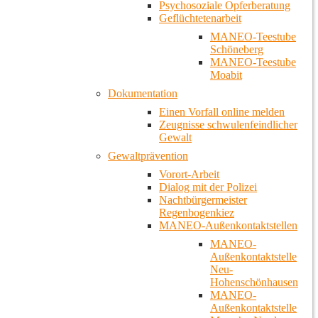
Psychosoziale Opferberatung
Geflüchtetenarbeit
MANEO-Teestube
Schöneberg
MANEO-Teestube
Moabit
Dokumentation
Einen Vorfall online melden
Zeugnisse schwulenfeindlicher
Gewalt
Gewaltprävention
Vorort-Arbeit
Dialog mit der Polizei
Nachtbürgermeister
Regenbogenkiez
MANEO-Außenkontaktstellen
MANEO-
Außenkontaktstelle
Neu-
Hohenschönhausen
MANEO-
Außenkontaktstelle