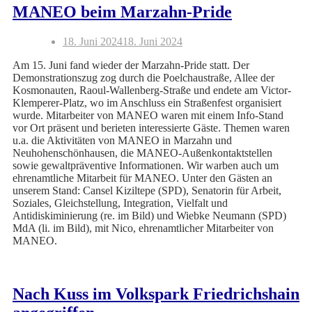
MANEO beim Marzahn-Pride
18. Juni 2024
18. Juni 2024
Am 15. Juni fand wieder der Marzahn-Pride statt. Der
Demonstrationszug zog durch die Poelchaustraße, Allee der
Kosmonauten, Raoul-Wallenberg-Straße und endete am Victor-
Klemperer-Platz, wo im Anschluss ein Straßenfest organisiert
wurde. Mitarbeiter von MANEO waren mit einem Info-Stand
vor Ort präsent und berieten interessierte Gäste. Themen waren
u.a. die Aktivitäten von MANEO in Marzahn und
Neuhohenschönhausen, die MANEO-Außenkontaktstellen
sowie gewaltpräventive Informationen. Wir warben auch um
ehrenamtliche Mitarbeit für MANEO. Unter den Gästen an
unserem Stand: Cansel Kiziltepe (SPD), Senatorin für Arbeit,
Soziales, Gleichstellung, Integration, Vielfalt und
Antidiskiminierung (re. im Bild) und Wiebke Neumann (SPD)
MdA (li. im Bild), mit Nico, ehrenamtlicher Mitarbeiter von
MANEO.
Nach Kuss im Volkspark Friedrichshain