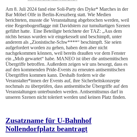
Am 8. Juli 2024 fand eine Soli-Party des Dyke* Marches in der
Bar Möbel Olfe in Berlin-Kreuzberg statt. Wie Medien
berichteten, musste die Veranstaltung abgebrochen werden, weil
eine Regenbogenflagge mit Davidstern zur tumultartigen Szenen
geführt hatte. Eine Beteiligte berichtete der TAZ: „Aus dem
nichts heraus wurden wir eingekesselt und beschimpft, unter
anderem als „Zionistische-Schw****“ beschimpft. Sie seien
aufgefordert worden zu gehen, haben dem aber nicht
nachgekommen können, weil bereits draußen vor dem Fenster
ein „Mob gewartet“ habe. MANEO ist über die antisemitischen
Übergriffe betroffen. Außerdem zeigen wir uns besorgt, dass es
auf den kommenden Pride-Events zu erneuten antisemitischen
Übergriffen kommen kann. Deshalb fordern wir die
Veranstalter*innen der Events auf, ihre Sicherheitskonzepte
nochmals zu überprüfen, dass antisemitische Übergriffe auf den
Veranstaltungen unterbunden werden. Antisemitismus darf in
unseren Szenen nicht toleriert werden und keinen Platz finden.
Zusatzname für U-Bahnhof
Nollendorfplatz beantragt