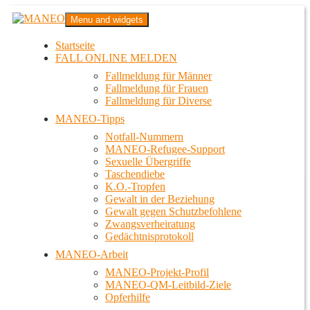
Zum
MANEO
Menu and widgets
Inhalt
Das schwule Anti-Gewalt-Projekt in Berlin
springen
Startseite
FALL ONLINE MELDEN
Fallmeldung für Männer
Fallmeldung für Frauen
Fallmeldung für Diverse
MANEO-Tipps
Notfall-Nummern
MANEO-Refugee-Support
Sexuelle Übergriffe
Taschendiebe
K.O.-Tropfen
Gewalt in der Beziehung
Gewalt gegen Schutzbefohlene
Zwangsverheiratung
Gedächtnisprotokoll
MANEO-Arbeit
MANEO-Projekt-Profil
MANEO-QM-Leitbild-Ziele
Opferhilfe