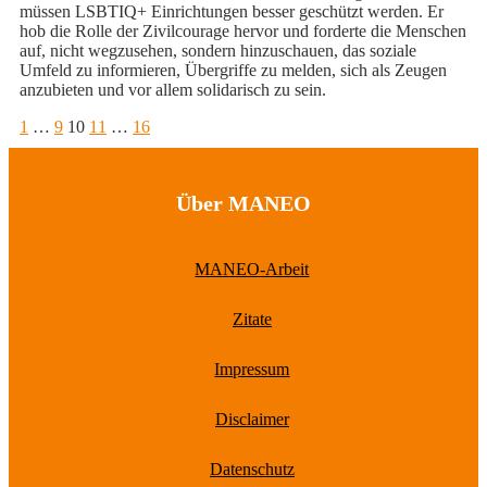
müssen LSBTIQ+ Einrichtungen besser geschützt werden. Er
hob die Rolle der Zivilcourage hervor und forderte die Menschen
auf, nicht wegzusehen, sondern hinzuschauen, das soziale
Umfeld zu informieren, Übergriffe zu melden, sich als Zeugen
anzubieten und vor allem solidarisch zu sein.
Seitennummerierung
Seite
Seite
Seite
Seite
Seite
1
…
9
10
11
…
16
der
Beiträge
Über MANEO
MANEO-Arbeit
Zitate
Impressum
Disclaimer
Datenschutz