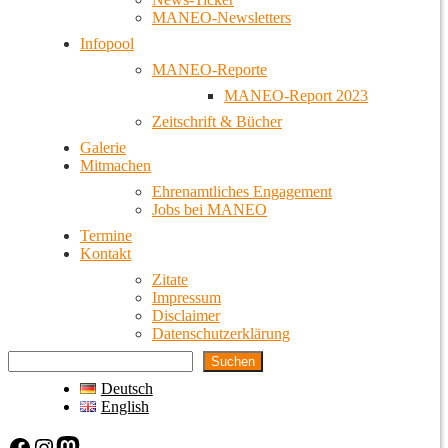
MANEO-Newsletters
Infopool
MANEO-Reporte
MANEO-Report 2023
Zeitschrift & Bücher
Galerie
Mitmachen
Ehrenamtliches Engagement
Jobs bei MANEO
Termine
Kontakt
Zitate
Impressum
Disclaimer
Datenschutzerklärung
Suchen
Deutsch
English
Facebook
Instagram
Mastodon