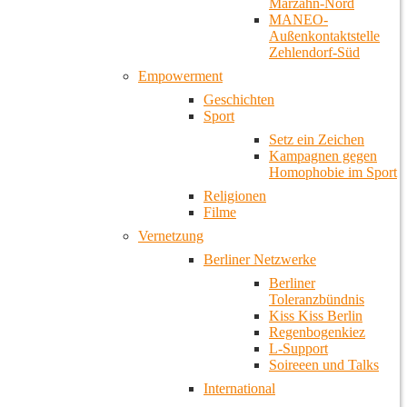
Marzahn-Nord
MANEO-
Außenkontaktstelle
Zehlendorf-Süd
Empowerment
Geschichten
Sport
Setz ein Zeichen
Kampagnen gegen
Homophobie im Sport
Religionen
Filme
Vernetzung
Berliner Netzwerke
Berliner
Toleranzbündnis
Kiss Kiss Berlin
Regenbogenkiez
L-Support
Soireeen und Talks
International