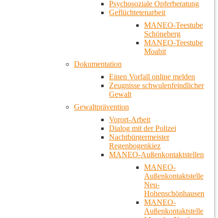
Psychosoziale Opferberatung
Geflüchtetenarbeit
MANEO-Teestube
Schöneberg
MANEO-Teestube
Moabit
Dokumentation
Einen Vorfall online melden
Zeugnisse schwulenfeindlicher
Gewalt
Gewaltprävention
Vorort-Arbeit
Dialog mit der Polizei
Nachtbürgermeister
Regenbogenkiez
MANEO-Außenkontaktstellen
MANEO-
Außenkontaktstelle
Neu-
Hohenschönhausen
MANEO-
Außenkontaktstelle