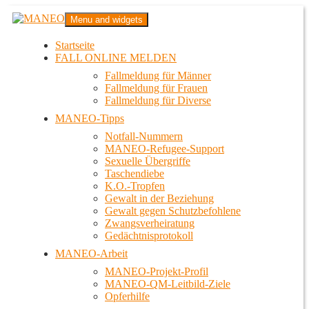
Zum
MANEO
Menu and widgets
Inhalt
Das schwule Anti-Gewalt-Projekt in Berlin
springen
Startseite
FALL ONLINE MELDEN
Fallmeldung für Männer
Fallmeldung für Frauen
Fallmeldung für Diverse
MANEO-Tipps
Notfall-Nummern
MANEO-Refugee-Support
Sexuelle Übergriffe
Taschendiebe
K.O.-Tropfen
Gewalt in der Beziehung
Gewalt gegen Schutzbefohlene
Zwangsverheiratung
Gedächtnisprotokoll
MANEO-Arbeit
MANEO-Projekt-Profil
MANEO-QM-Leitbild-Ziele
Opferhilfe