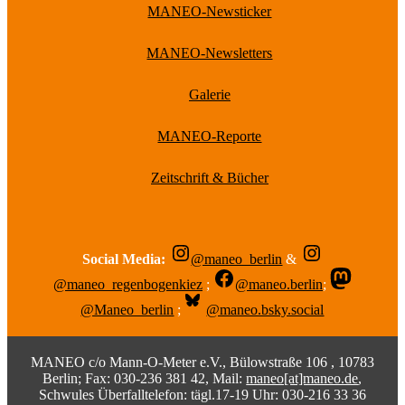
MANEO-Newsticker
MANEO-Newsletters
Galerie
MANEO-Reporte
Zeitschrift & Bücher
Social Media:
@maneo_berlin
&
@maneo_regenbogenkiez
;
@maneo.berlin
;
@Maneo_berlin
;
@maneo.bsky.social
MANEO c/o Mann-O-Meter e.V., Bülowstraße 106 , 10783
Berlin; Fax: 030-236 381 42, Mail:
maneo[at]maneo.de
,
Schwules Überfalltelefon: tägl.17-19 Uhr: 030-216 33 36