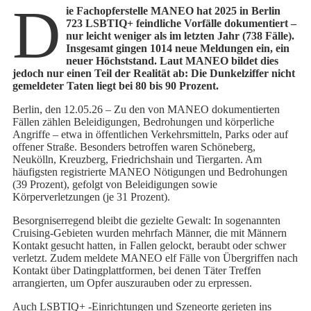
D
ie Fachopferstelle MANEO hat 2025 in Berlin
723 LSBTIQ+ feindliche Vorfälle dokumentiert –
nur leicht weniger als im letzten Jahr (738 Fälle).
Insgesamt gingen 1014 neue Meldungen ein, ein
neuer Höchststand. Laut MANEO bildet dies
jedoch nur einen Teil der Realität ab: Die Dunkelziffer nicht
gemeldeter Taten liegt bei 80 bis 90 Prozent.
Berlin, den 12.05.26 – Zu den von MANEO dokumentierten
Fällen zählen Beleidigungen, Bedrohungen und körperliche
Angriffe – etwa in öffentlichen Verkehrsmitteln, Parks oder auf
offener Straße. Besonders betroffen waren Schöneberg,
Neukölln, Kreuzberg, Friedrichshain und Tiergarten. Am
häufigsten registrierte MANEO Nötigungen und Bedrohungen
(39 Prozent), gefolgt von Beleidigungen sowie
Körperverletzungen (je 31 Prozent).
Besorgniserregend bleibt die gezielte Gewalt: In sogenannten
Cruising-Gebieten wurden mehrfach Männer, die mit Männern
Kontakt gesucht hatten, in Fallen gelockt, beraubt oder schwer
verletzt. Zudem meldete MANEO elf Fälle von Übergriffen nach
Kontakt über Datingplattformen, bei denen Täter Treffen
arrangierten, um Opfer auszurauben oder zu erpressen.
Auch LSBTIQ+ -Einrichtungen und Szeneorte gerieten ins