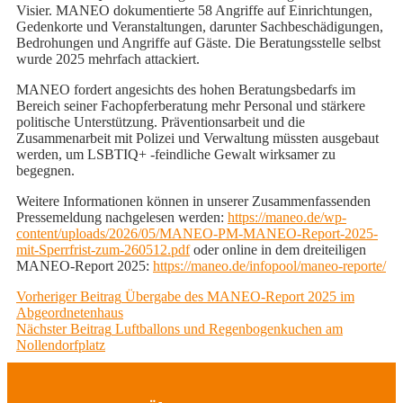
Visier. MANEO dokumentierte 58 Angriffe auf Einrichtungen,
Gedenkorte und Veranstaltungen, darunter Sachbeschädigungen,
Bedrohungen und Angriffe auf Gäste. Die Beratungsstelle selbst
wurde 2025 mehrfach attackiert.
MANEO fordert angesichts des hohen Beratungsbedarfs im
Bereich seiner Fachopferberatung mehr Personal und stärkere
politische Unterstützung. Präventionsarbeit und die
Zusammenarbeit mit Polizei und Verwaltung müssten ausgebaut
werden, um LSBTIQ+ -feindliche Gewalt wirksamer zu
begegnen.
Weitere Informationen können in unserer Zusammenfassenden
Pressemeldung nachgelesen werden:
https://maneo.de/wp-
content/uploads/2026/05/MANEO-PM-MANEO-Report-2025-
mit-Sperrfrist-zum-260512.pdf
oder online in dem dreiteiligen
MANEO-Report 2025:
https://maneo.de/infopool/maneo-reporte/
Beitragsnavigation
Previous
Vorheriger Beitrag
Übergabe des MANEO-Report 2025 im
post:
Abgeordnetenhaus
Next
Nächster Beitrag
Luftballons und Regenbogenkuchen am
post:
Nollendorfplatz