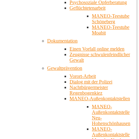
Psychosoziale Opferberatung
Geflüchtetenarbeit
MANEO-Teestube
Schöneberg
MANEO-Teestube
Moabit
Dokumentation
Einen Vorfall online melden
Zeugnisse schwulenfeindlicher
Gewalt
Gewaltprävention
Vorort-Arbeit
Dialog mit der Polizei
Nachtbürgermeister
Regenbogenkiez
MANEO-Außenkontaktstellen
MANEO-
Außenkontaktstelle
Neu-
Hohenschönhausen
MANEO-
Außenkontaktstelle