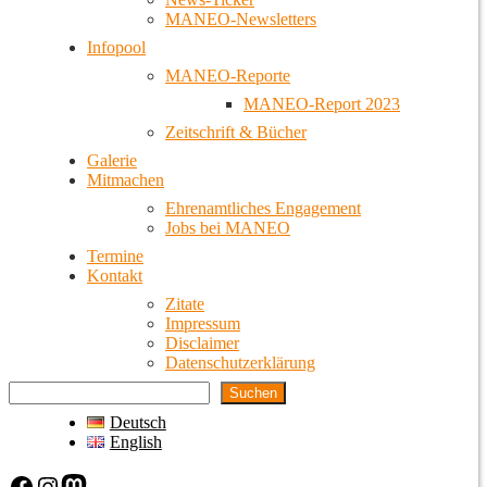
MANEO-Newsletters
Infopool
MANEO-Reporte
MANEO-Report 2023
Zeitschrift & Bücher
Galerie
Mitmachen
Ehrenamtliches Engagement
Jobs bei MANEO
Termine
Kontakt
Zitate
Impressum
Disclaimer
Datenschutzerklärung
Suchen
Deutsch
English
Facebook
Instagram
Mastodon