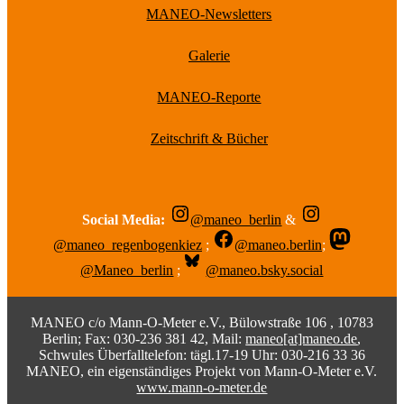
MANEO-Newsletters
Galerie
MANEO-Reporte
Zeitschrift & Bücher
Social Media:
@maneo_berlin
&
@maneo_regenbogenkiez
;
@maneo.berlin
;
@Maneo_berlin
;
@maneo.bsky.social
MANEO c/o Mann-O-Meter e.V., Bülowstraße 106 , 10783
Berlin; Fax: 030-236 381 42, Mail:
maneo[at]maneo.de
,
Schwules Überfalltelefon: tägl.17-19 Uhr: 030-216 33 36
MANEO, ein eigenständiges Projekt von Mann-O-Meter e.V.
www.mann-o-meter.de