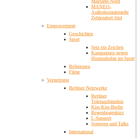
Marzahn-Nord
MANEO-
Außenkontaktstelle
Zehlendorf-Süd
Empowerment
Geschichten
Sport
Setz ein Zeichen
Kampagnen gegen
Homophobie im Sport
Religionen
Filme
Vernetzung
Berliner Netzwerke
Berliner
Toleranzbündnis
Kiss Kiss Berlin
Regenbogenkiez
L-Support
Soireeen und Talks
International