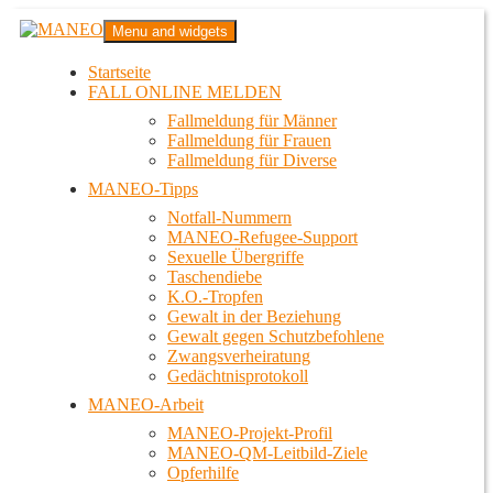
Zum
MANEO
Menu and widgets
Inhalt
Das schwule Anti-Gewalt-Projekt in Berlin
springen
Startseite
FALL ONLINE MELDEN
Fallmeldung für Männer
Fallmeldung für Frauen
Fallmeldung für Diverse
MANEO-Tipps
Notfall-Nummern
MANEO-Refugee-Support
Sexuelle Übergriffe
Taschendiebe
K.O.-Tropfen
Gewalt in der Beziehung
Gewalt gegen Schutzbefohlene
Zwangsverheiratung
Gedächtnisprotokoll
MANEO-Arbeit
MANEO-Projekt-Profil
MANEO-QM-Leitbild-Ziele
Opferhilfe