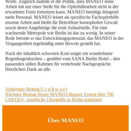
Worte. Zugleich mahnte er die Politik, dass MANEO seine
Arbeit mit nur einer Stelle für die Opferhilfearbeit nicht in der
erwarteten Form fortsetzen kann. MANEO benötigt dringend
mehr Personal. MANEO leistet als spezifische Fachopferhilfe
enorme Arbeit und bleibt für Betroffene homophober Gewalt
sowie deren Angehörige die erste Anlaufstelle. Für eine
wachsende Metropole wie Berlin ist das zu wenig. In seiner
Rede betonte er das Entwicklungspotenzial, das MANEO in der
Vergangenheit regelmäßig unter Beweis gestellt hat.
Nach der inhaltlich schweren Kost sorgte ein wunderbarer
Regenbogenkuchen – gestiftet vom SANA Berlin Hotel – den
passenden süßen Rahmen für vertiefende Nachgespräche.
Herzlichen Dank an alle.
Beitragsnavigation
Previous
Vorheriger Beitrag
G r u ß w o r t
Next
post:
Nächster Beitrag
Neuer MANEO-Report: Erneut über 700
post:
LSBTIQ+ -feindliche Übergriffe in Berlin registriert
Über MANEO