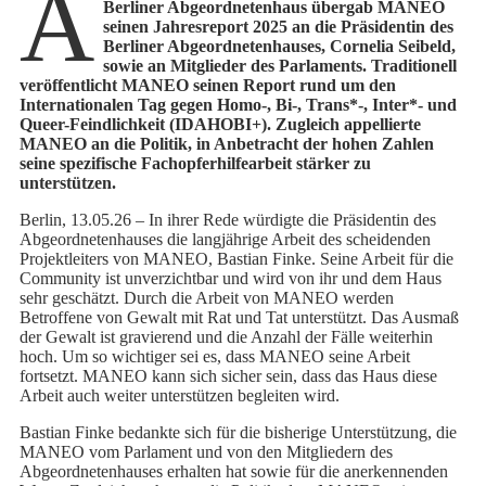
A
Berliner Abgeordnetenhaus übergab MANEO
seinen Jahresreport 2025 an die Präsidentin des
Berliner Abgeordnetenhauses, Cornelia Seibeld,
sowie an Mitglieder des Parlaments. Traditionell
veröffentlicht MANEO seinen Report rund um den
Internationalen Tag gegen Homo-, Bi-, Trans*-, Inter*- und
Queer-Feindlichkeit (IDAHOBI+). Zugleich appellierte
MANEO an die Politik, in Anbetracht der hohen Zahlen
seine spezifische Fachopferhilfearbeit stärker zu
unterstützen.
Berlin, 13.05.26 – In ihrer Rede würdigte die Präsidentin des
Abgeordnetenhauses die langjährige Arbeit des scheidenden
Projektleiters von MANEO, Bastian Finke. Seine Arbeit für die
Community ist unverzichtbar und wird von ihr und dem Haus
sehr geschätzt. Durch die Arbeit von MANEO werden
Betroffene von Gewalt mit Rat und Tat unterstützt. Das Ausmaß
der Gewalt ist gravierend und die Anzahl der Fälle weiterhin
hoch. Um so wichtiger sei es, dass MANEO seine Arbeit
fortsetzt. MANEO kann sich sicher sein, dass das Haus diese
Arbeit auch weiter unterstützen begleiten wird.
Bastian Finke bedankte sich für die bisherige Unterstützung, die
MANEO vom Parlament und von den Mitgliedern des
Abgeordnetenhauses erhalten hat sowie für die anerkennenden