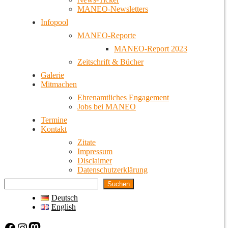
MANEO-Newsletters
Infopool
MANEO-Reporte
MANEO-Report 2023
Zeitschrift & Bücher
Galerie
Mitmachen
Ehrenamtliches Engagement
Jobs bei MANEO
Termine
Kontakt
Zitate
Impressum
Disclaimer
Datenschutzerklärung
Suchen
Deutsch
English
Facebook
Instagram
Mastodon