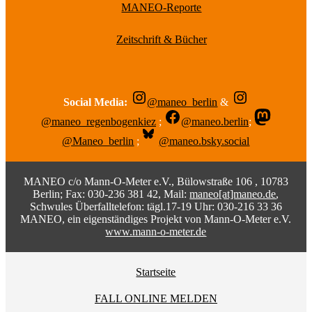
MANEO-Reporte
Zeitschrift & Bücher
Social Media:
@maneo_berlin
&
@maneo_regenbogenkiez
;
@maneo.berlin
;
@Maneo_berlin
;
@maneo.bsky.social
MANEO c/o Mann-O-Meter e.V., Bülowstraße 106 , 10783
Berlin; Fax: 030-236 381 42, Mail:
maneo[at]maneo.de
,
Schwules Überfalltelefon: tägl.17-19 Uhr: 030-216 33 36
MANEO, ein eigenständiges Projekt von Mann-O-Meter e.V.
www.mann-o-meter.de
Startseite
FALL ONLINE MELDEN