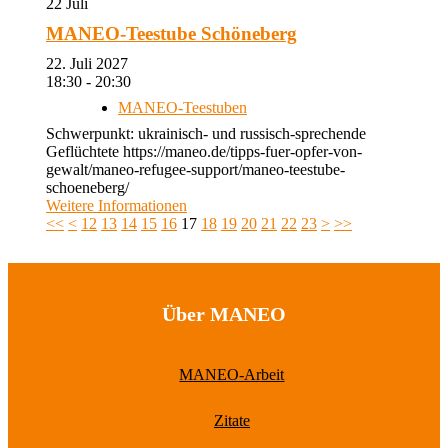
22
Juli
MANEO-Teestube Schöneberg
22. Juli 2027
18:30 - 20:30
MANEO-Teestuben
Schwerpunkt: ukrainisch- und russisch-sprechende
Geflüchtete https://maneo.de/tipps-fuer-opfer-von-
gewalt/maneo-refugee-support/maneo-teestube-
schoeneberg/
Weitere Informationen
<<
<
12
13
14
15
16
17
18
19
20
21
22
23
>
>>
Über MANEO
MANEO-Arbeit
Zitate