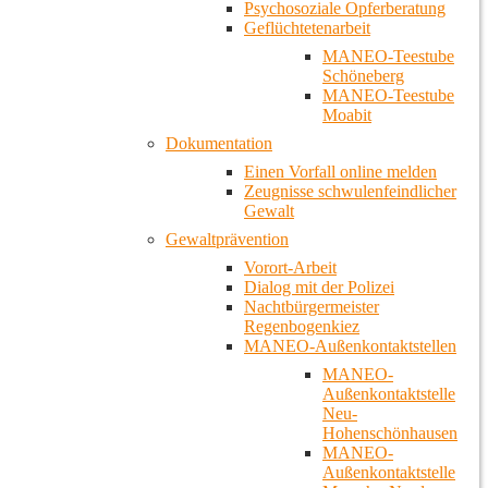
Psychosoziale Opferberatung
Geflüchtetenarbeit
MANEO-Teestube
Schöneberg
MANEO-Teestube
Moabit
Dokumentation
Einen Vorfall online melden
Zeugnisse schwulenfeindlicher
Gewalt
Gewaltprävention
Vorort-Arbeit
Dialog mit der Polizei
Nachtbürgermeister
Regenbogenkiez
MANEO-Außenkontaktstellen
MANEO-
Außenkontaktstelle
Neu-
Hohenschönhausen
MANEO-
Außenkontaktstelle