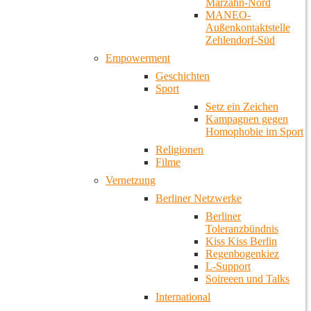
Marzahn-Nord
MANEO-
Außenkontaktstelle
Zehlendorf-Süd
Empowerment
Geschichten
Sport
Setz ein Zeichen
Kampagnen gegen
Homophobie im Sport
Religionen
Filme
Vernetzung
Berliner Netzwerke
Berliner
Toleranzbündnis
Kiss Kiss Berlin
Regenbogenkiez
L-Support
Soireeen und Talks
International