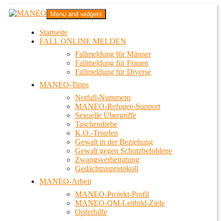
Zum
MANEO
Menu and widgets
Inhalt
Das schwule Anti-Gewalt-Projekt in Berlin
springen
Startseite
FALL ONLINE MELDEN
Fallmeldung für Männer
Fallmeldung für Frauen
Fallmeldung für Diverse
MANEO-Tipps
Notfall-Nummern
MANEO-Refugee-Support
Sexuelle Übergriffe
Taschendiebe
K.O.-Tropfen
Gewalt in der Beziehung
Gewalt gegen Schutzbefohlene
Zwangsverheiratung
Gedächtnisprotokoll
MANEO-Arbeit
MANEO-Projekt-Profil
MANEO-QM-Leitbild-Ziele
Opferhilfe