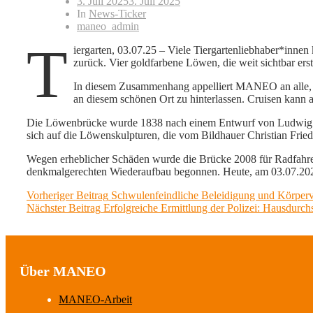
3. Juli 2025
3. Juli 2025
In
News-Ticker
maneo_admin
T
iergarten, 03.07.25 – Viele Tiergartenliebhaber*innen
zurück. Vier goldfarbene Löwen, die weit sichtbar erst
In diesem Zusammenhang appelliert MANEO an alle, r
an diesem schönen Ort zu hinterlassen. Cruisen kann 
Die Löwenbrücke wurde 1838 nach einem Entwurf von Ludwig Fer
sich auf die Löwenskulpturen, die vom Bildhauer Christian Friedr
Wegen erheblicher Schäden wurde die Brücke 2008 für Radfahr
denkmalgerechten Wiederaufbau begonnen. Heute, am 03.07.202
Beitragsnavigation
Previous
Vorheriger Beitrag
Schwulenfeindliche Beleidigung und Körperv
Next
post:
Nächster Beitrag
Erfolgreiche Ermittlung der Polizei: Hausdurch
post:
Über MANEO
MANEO-Arbeit