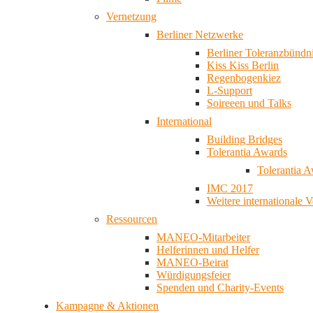
Vernetzung
Berliner Netzwerke
Berliner Toleranzbündn
Kiss Kiss Berlin
Regenbogenkiez
L-Support
Soireeen und Talks
International
Building Bridges
Tolerantia Awards
Tolerantia 
IMC 2017
Weitere internationale 
Ressourcen
MANEO-Mitarbeiter
Helferinnen und Helfer
MANEO-Beirat
Würdigungsfeier
Spenden und Charity-Events
Kampagne & Aktionen