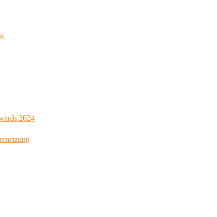
is
Awards 2024
Vernetzung