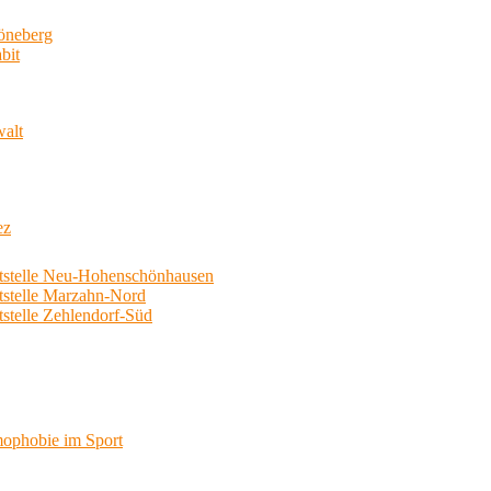
neberg
bit
walt
ez
telle Neu-Hohenschönhausen
telle Marzahn-Nord
elle Zehlendorf-Süd
phobie im Sport