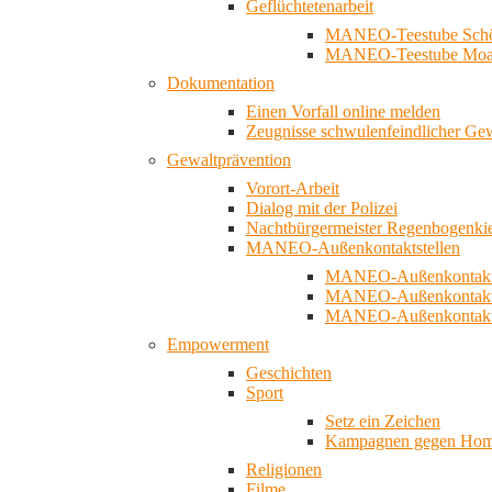
Geflüchtetenarbeit
MANEO-Teestube Schö
MANEO-Teestube Moa
Dokumentation
Einen Vorfall online melden
Zeugnisse schwulenfeindlicher Ge
Gewaltprävention
Vorort-Arbeit
Dialog mit der Polizei
Nachtbürgermeister Regenbogenki
MANEO-Außenkontaktstellen
MANEO-Außenkontakts
MANEO-Außenkontakts
MANEO-Außenkontaktst
Empowerment
Geschichten
Sport
Setz ein Zeichen
Kampagnen gegen Homo
Religionen
Filme