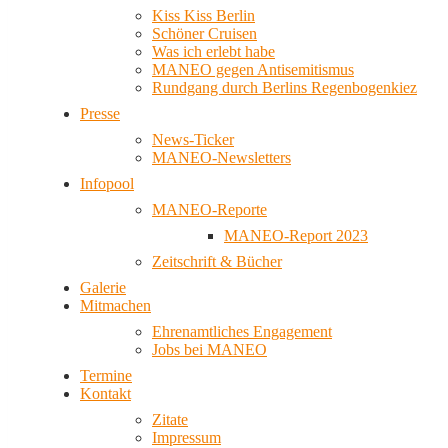
Kiss Kiss Berlin
Schöner Cruisen
Was ich erlebt habe
MANEO gegen Antisemitismus
Rundgang durch Berlins Regenbogenkiez
Presse
News-Ticker
MANEO-Newsletters
Infopool
MANEO-Reporte
MANEO-Report 2023
Zeitschrift & Bücher
Galerie
Mitmachen
Ehrenamtliches Engagement
Jobs bei MANEO
Termine
Kontakt
Zitate
Impressum