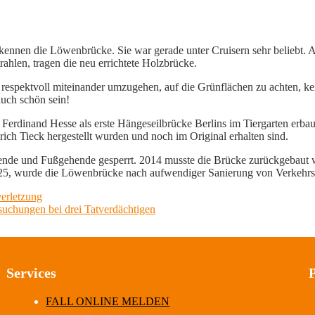
 kennen die Löwenbrücke. Sie war gerade unter Cruisern sehr beliebt. 
rahlen, tragen die neu errichtete Holzbrücke.
espektvoll miteinander umzugehen, auf die Grünflächen zu achten, ke
auch schön sein!
dinand Hesse als erste Hängeseilbrücke Berlins im Tiergarten erbau
ich Tieck hergestellt wurden und noch im Original erhalten sind.
ende und Fußgehende gesperrt. 2014 musste die Brücke zurückgebaut 
5, wurde die Löwenbrücke nach aufwendiger Sanierung von Verkehrsse
erletzung
suchungen bei drei Tatverdächtigen
Services
FALL ONLINE MELDEN