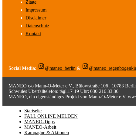
Zitate
Impressum
Disclaimer
Datenschutz
Kontakt
Social Media:
@maneo_berlin
&
@maneo_regenbogenki
MANEO c/o Mann-O-Meter e.V., Bülowstraße 106 , 10783 Berlin;
Schwules Überfalltelefon: tägl.17-19 Uhr: 030-216 33 36
MANEO, ein eigenständiges Projekt von Mann-O-Meter e.V.
www
Startseite
FALL ONLINE MELDEN
MANEO-Tipps
MANEO-Arbeit
Kampagne & Aktionen