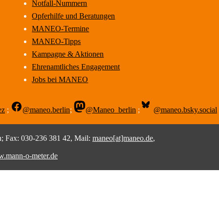
Notfall-Nummern
Opferhilfe und Beratungen
MANEO-Termine
MANEO-Tipps
Kampagne & Aktionen
Ehrenamtliches Engagement
Jobs bei MANEO
ez
;
@maneo.berlin
;
@Maneo_berlin
;
@maneo.bsky.social
 Fax: 030-236 381 42, Mail:
maneo[at]maneo.de
,
.mann-o-meter.de