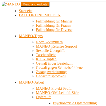
Zum
Menu and widgets
Inhalt
Startseite
springen
Das schwule Anti-Gewalt-Projekt in Berlin
FALL ONLINE MELDEN
MANEO
Fallmeldung für Männer
Fallmeldung für Frauen
Fallmeldung für Diverse
MANEO-Tipps
Notfall-Nummern
MANEO-Refugee-Support
Sexuelle Übergriffe
Taschendiebe
K.O.-Tropfen
Gewalt in der Beziehung
Gewalt gegen Schutzbefohlene
Zwangsverheiratung
Gedächtnisprotokoll
MANEO-Arbeit
MANEO-Projekt-Profil
MANEO-QM-Leitbild-Ziele
Opferhilfe
Psychosoziale Opferberatung