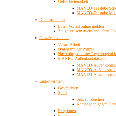
Geflüchtetenarbeit
MANEO-Teestube Schö
MANEO-Teestube Moa
Dokumentation
Einen Vorfall online melden
Zeugnisse schwulenfeindlicher Ge
Gewaltprävention
Vorort-Arbeit
Dialog mit der Polizei
Nachtbürgermeister Regenbogenki
MANEO-Außenkontaktstellen
MANEO-Außenkontakts
MANEO-Außenkontakts
MANEO-Außenkontaktst
Empowerment
Geschichten
Sport
Setz ein Zeichen
Kampagnen gegen Homo
Religionen
Filme