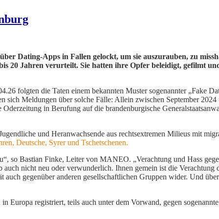
enburg
ber Dating-Apps in Fallen gelockt, um sie auszurauben, zu missh
s 20 Jahren verurteilt. Sie hatten ihre Opfer beleidigt, gefilmt un
04.26 folgten die Taten einem bekannten Muster sogenannter „Fake Date
 sich Meldungen über solche Fälle: Allein zwischen September 2024 
e Oderzeitung in Berufung auf die brandenburgische Generalstaatsanwalt
ei Jugendliche und Heranwachsende aus rechtsextremen Milieus mit mi
hren, Deutsche, Syrer und Tschetschenen.
eu“, so Bastian Finke, Leiter von MANEO. „Verachtung und Hass gegen
 auch nicht neu oder verwunderlich. Ihnen gemein ist die Verachtung d
ität auch gegenüber anderen gesellschaftlichen Gruppen wider. Und übe
n Europa registriert, teils auch unter dem Vorwand, gegen sogenannte