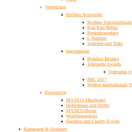
Vernetzung
Berliner Netzwerke
Berliner Toleranzbündn
Kiss Kiss Berlin
Regenbogenkiez
L-Support
Soireeen und Talks
International
Building Bridges
Tolerantia Awards
Tolerantia 
IMC 2017
Weitere internationale 
Ressourcen
MANEO-Mitarbeiter
Helferinnen und Helfer
MANEO-Beirat
Würdigungsfeier
Spenden und Charity-Events
Kampagne & Aktionen