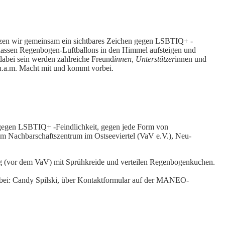
tzen wir gemeinsam ein sichtbares Zeichen gegen LSBTIQ+ -
 lassen Regenbogen-Luftballons in den Himmel aufsteigen und
abei sein werden zahlreiche Freund
innen, Unterstützer
innen und
u.a.m. Macht mit und kommt vorbei.
 gegen LSBTIQ+ -Feindlichkeit, gegen jede Form von
m Nachbarschaftszentrum im Ostseeviertel (VaV e.V.), Neu-
 (vor dem VaV) mit Sprühkreide und verteilen Regenbogenkuchen.
bei: Candy Spilski, über Kontaktformular auf der MANEO-