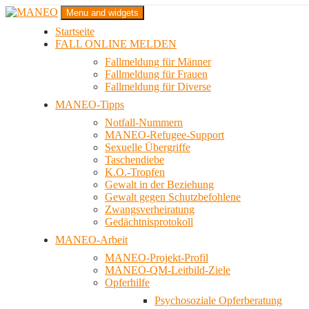
Zum
Menu and widgets
Inhalt
Startseite
springen
Das schwule Anti-Gewalt-Projekt in Berlin
FALL ONLINE MELDEN
MANEO
Fallmeldung für Männer
Fallmeldung für Frauen
Fallmeldung für Diverse
MANEO-Tipps
Notfall-Nummern
MANEO-Refugee-Support
Sexuelle Übergriffe
Taschendiebe
K.O.-Tropfen
Gewalt in der Beziehung
Gewalt gegen Schutzbefohlene
Zwangsverheiratung
Gedächtnisprotokoll
MANEO-Arbeit
MANEO-Projekt-Profil
MANEO-QM-Leitbild-Ziele
Opferhilfe
Psychosoziale Opferberatung