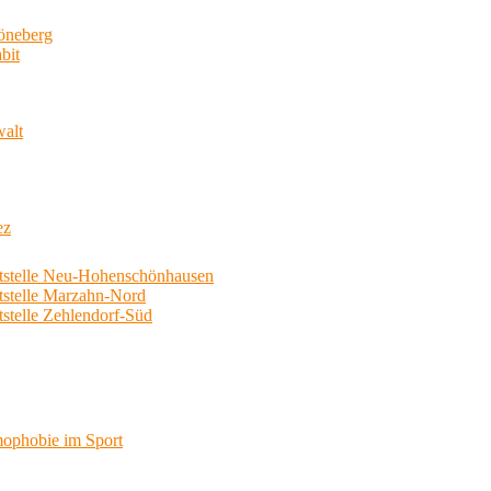
neberg
bit
walt
ez
telle Neu-Hohenschönhausen
telle Marzahn-Nord
elle Zehlendorf-Süd
phobie im Sport