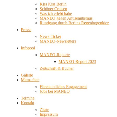
Kiss Kiss Berlin
Schöner Cruisen
Was ich erlebt habe
MANEO gegen Antisemitismus
Rundgang durch Berlins Regenbogenkiez
Presse
News-Ticker
MANEO-Newsletters
Infopool
MANEO-Reporte
MANEO-Report 2023
Zeitschrift & Bücher
Galerie
Mitmachen
Ehrenamtliches Engagement
Jobs bei MANEO
Termine
Kontakt
Zitate
Impressum