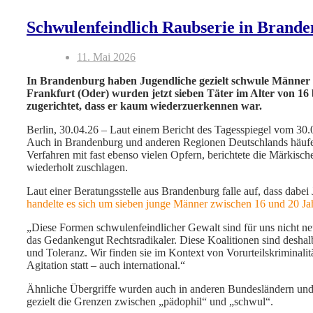
Schwulenfeindlich Raubserie in Brand
11. Mai 2026
In Brandenburg haben Jugendliche gezielt schwule Männer ü
Frankfurt (Oder) wurden jetzt sieben Täter im Alter von 16 bi
zugerichtet, dass er kaum wiederzuerkennen war.
Berlin, 30.04.26 – Laut einem Bericht des Tagesspiegel vom 30.
Auch in Brandenburg und anderen Regionen Deutschlands häufen
Verfahren mit fast ebenso vielen Opfern, berichtete die Märkisch
wiederholt zuschlagen.
Laut einer Beratungsstelle aus Brandenburg falle auf, dass dab
handelte es sich um sieben junge Männer zwischen 16 und 20 Ja
„Diese Formen schwulenfeindlicher Gewalt sind für uns nicht n
das Gedankengut Rechtsradikaler. Diese Koalitionen sind deshalb
und Toleranz. Wir finden sie im Kontext von Vorurteilskriminal
Agitation statt – auch international.“
Ähnliche Übergriffe wurden auch in anderen Bundesländern und i
gezielt die Grenzen zwischen „pädophil“ und „schwul“.